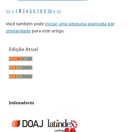
<<
<
1
2
3
4
5
6
7
8
9
10
>
>>
Você também pode
iniciar uma pesquisa avançada por
similaridade
para este artigo.
Edição Atual
Indexadores