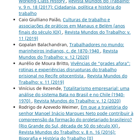
Working-Class History
,
Revista Mundos do Trabalho:
v. 9 n. 18 (2017): Cidadania, política e história do
trabalho
Caio Giulliano Paião,
Culturas de trabalho e
associações de práticos em Manaus e Belém (anos
finais do século XIX)
,
Revista Mundos do Trabalho: v.
11 (2019)
Gopalan Balachandran,
Trabalhadores no mundo:
marinheiros indianos, c. de 1870-1940
,
Revista
Mundos do Trabalho: v. 12 (2020)
Aurélio de Moura Britto,
Vivências de “grades afora”:
rotinas e experiências disrupturas do trabalho
prisional no Recife oitocentista
,
Revista Mundos do
Trabalho: v. 11 (2019)
Vinícius de Rezende,
Totalitarismo empresarial: uma
análise do sistema Bata no Brasil e no Chile (1940-
1970)
,
Revista Mundos do Trabalho: v. 12 (2020)
Rodrigo de Azevedo Weimer,
Em que a trajetória do
senhor Manoel Inácio Marques Neto pode contribuir à
compreensão da formação do proletariado brasileiro?
(Rio Grande do Sul, década de 50 do século XX)
,
Revista Mundos do Trabalho: v. 8 n. 16 (2016):
Biografia e História do Trabalho (II)