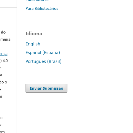
Para Bibliotecários
 do
Idioma
imeira
English
Español (España)
ença
) 4.0
Português (Brasil)
e
 a
ndo o
Enviar Submissão
o
m
do
x.:
 em