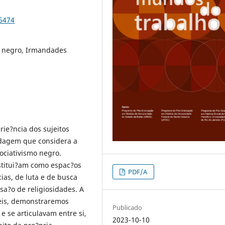
95474
o negro, Irmandades
rie?ncia dos sujeitos
rdagem que considera a
ociativismo negro.
stitui?am como espac?os
PDF/A
as, de luta e de busca
sa?o de religiosidades. A
veis, demonstraremos
Publicado
 se articulavam entre si,
2023-10-10