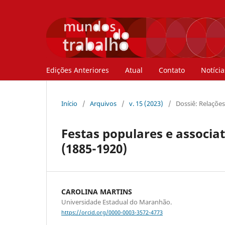
Edições Anteriores
Atual
Contato
Notícia
Início
/
Arquivos
/
v. 15 (2023)
/
Dossiê: Relações
Festas populares e associ
(1885-1920)
CAROLINA MARTINS
Universidade Estadual do Maranhão.
https://orcid.org/0000-0003-3572-4773