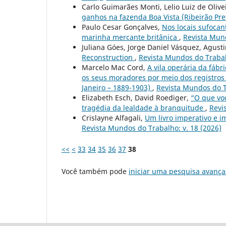
Carlo Guimarães Monti, Lelio Luiz de Olive
ganhos na fazenda Boa Vista (Ribeirão Pre
Paulo Cesar Gonçalves,
Nos locais sufocan
marinha mercante britânica
,
Revista Mund
Juliana Góes, Jorge Daniel Vásquez, Agust
Reconstruction
,
Revista Mundos do Trabal
Marcelo Mac Cord,
A vila operária da fáb
os seus moradores por meio dos registros 
Janeiro – 1889-1903)
,
Revista Mundos do T
Elizabeth Esch, David Roediger,
“O que vo
tragédia da lealdade à branquitude
,
Revi
Crislayne Alfagali,
Um livro imperativo e i
Revista Mundos do Trabalho: v. 18 (2026)
<<
<
33
34
35
36
37
38
Você também pode
iniciar uma pesquisa avança