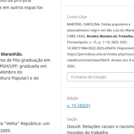
ito da pro?pria
es em outros espac?os
Como Citar
MARTINS, CAROLINA. Festas populares e
associativismo negro em São Luís do Mar
(1885-1920).
Revista Mundos do Trabalho
Florianópolis, v. 15, p. 1–19, 2023. DOI:
10.5007/1984-9222.2023.e95474. Disponível
o Maranhão.
https://periodicos.ufsc.br/index.php/mu
rama de Pós-graduação em
rabalho/article/view/95474. Acesso em: 8 
 PPGH/UFF; graduada em
2026.
; Membro do
Fomatos de Citação
tura Popular) e do
Edição
v. 15 (2023)
Seção
a “Velha” República: um
Dossiê: Relações raciais e racism
 2009.
mundos do trabalho