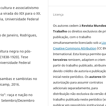
cultura e associativismo
a virada do XIX para o XX.
Licença
ria, Universidade Federal
Os autores cedem à
Revista Mundos
Trabalho
os direitos exclusivos de pr
 de Janeiro, Rodrigues,
publicação, com o trabalho
simultaneamente licenciado sob a
Lic
Creative Commons Attribution
(CC BY
ultura negra no pós-
International. Esta licença permite qu
 (1838-1920). Tese
terceiros
remixem, adaptem e criem
Universidade Federal
partir do trabalho publicado, atribui
devido crédito de autoria e publicaçã
inicial neste periódico. Os
autores
tê
 sambas e sambistas no
autorização para assumir contratos
nicamp, 2016.
adicionais separadamente, para
distribuição não exclusiva da versão 
o”: raça e nação no
trabalho publicada neste periódico (e
76, Setembro/Dezembro
publicar em repositório institucional,