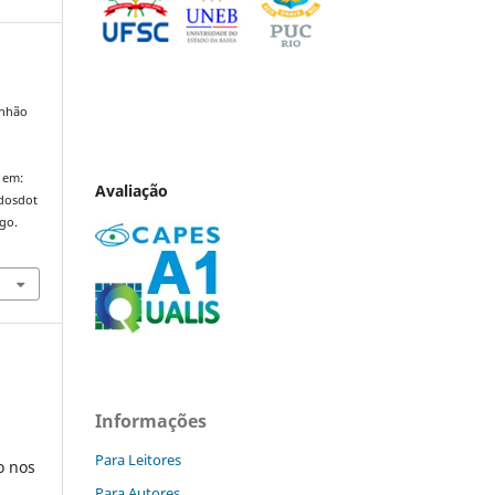
anhão
,
 em:
Avaliação
ndosdot
ago.
Informações
Para Leitores
o nos
Para Autores