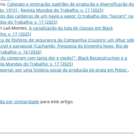
ira,
Colonato e imigração: padrões de produção e diversificação do
to, 1915)
,
Revista Mundos do Trabalho: v. 17 (2025)
tes das caldeiras de um navio a vapor: O trabalho dos “lascars” na
os do Trabalho: v. 17 (2025)
in Laó-Montes,
A racialização da luta de classes em Black
ho: v. 17 (2025)
rica de fósforos de segurança da Companhia Cruzeiro: um olhar so
civil e paroquial (Cachambi, freguesia do Engenho Novo, Rio de
rabalho: v. 18 (2026)
cês compram com tanta dor e medo?”: Black Reconstruction e a
sta Mundos do Trabalho: v. 17 (2025)
mperial: por uma história social da produção da prata em Potosí
,
da por similaridade
para este artigo.