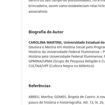
dentro do seu campo de possibilidades, no a?mb
brincadeira, assim como estabeleciam relac?o?
associativos.
Biografia do Autor
CAROLINA MARTINS,
Universidade Estadual d
Doutora e Mestra em História Social pelo Prog
História da Universidade Federal Fluminense –
História pela Universidade Federal Fluminense
GPMINA/UFMA (Grupo de Pesquisa Religião e Cul
CULTNA/UFF (Cultura Negra no Atlântico).
Referências
ABREU, Martha; GOMES, Ângela de Castro. A nov
pouco de história e historiografia. Vol. 13, N. 26,