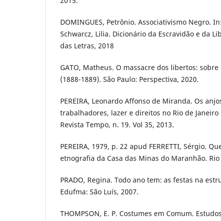
2015.
DOMINGUES, Petrônio. Associativismo Negro. In:
Schwarcz, Lilia. Dicionário da Escravidão e da Li
das Letras, 2018
GATO, Matheus. O massacre dos libertos: sobre r
(1888-1889). São Paulo: Perspectiva, 2020.
PEREIRA, Leonardo Affonso de Miranda. Os anjos
trabalhadores, lazer e direitos no Rio de Janeiro
Revista Tempo, n. 19. Vol 35, 2013.
PEREIRA, 1979, p. 22 apud FERRETTI, Sérgio. Q
etnografia da Casa das Minas do Maranhão. Rio d
PRADO, Regina. Todo ano tem: as festas na estr
Edufma: São Luís, 2007.
THOMPSON, E. P. Costumes em Comum. Estudos 