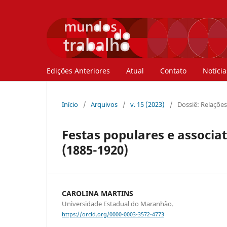
Edições Anteriores
Atual
Contato
Notícia
Início
/
Arquivos
/
v. 15 (2023)
/
Dossiê: Relações
Festas populares e associ
(1885-1920)
CAROLINA MARTINS
Universidade Estadual do Maranhão.
https://orcid.org/0000-0003-3572-4773