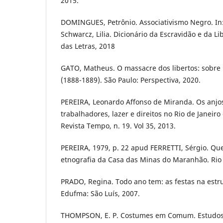
2015.
DOMINGUES, Petrônio. Associativismo Negro. In:
Schwarcz, Lilia. Dicionário da Escravidão e da Li
das Letras, 2018
GATO, Matheus. O massacre dos libertos: sobre r
(1888-1889). São Paulo: Perspectiva, 2020.
PEREIRA, Leonardo Affonso de Miranda. Os anjos
trabalhadores, lazer e direitos no Rio de Janeiro
Revista Tempo, n. 19. Vol 35, 2013.
PEREIRA, 1979, p. 22 apud FERRETTI, Sérgio. Q
etnografia da Casa das Minas do Maranhão. Rio d
PRADO, Regina. Todo ano tem: as festas na estr
Edufma: São Luís, 2007.
THOMPSON, E. P. Costumes em Comum. Estudos 