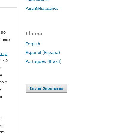
Para Bibliotecários
 do
Idioma
imeira
English
Español (España)
ença
) 4.0
Português (Brasil)
e
 a
ndo o
Enviar Submissão
o
m
do
x.:
 em