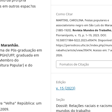
ito da pro?pria
es em outros espac?os
Como Citar
MARTINS, CAROLINA. Festas populares e
associativismo negro em São Luís do Mar
(1885-1920).
Revista Mundos do Trabalho
Florianópolis, v. 15, p. 1–19, 2023. DOI:
10.5007/1984-9222.2023.e95474. Disponível
o Maranhão.
https://periodicos.ufsc.br/index.php/mu
rama de Pós-graduação em
rabalho/article/view/95474. Acesso em: 7 
 PPGH/UFF; graduada em
2026.
; Membro do
Fomatos de Citação
tura Popular) e do
Edição
v. 15 (2023)
Seção
a “Velha” República: um
Dossiê: Relações raciais e racism
 2009.
mundos do trabalho