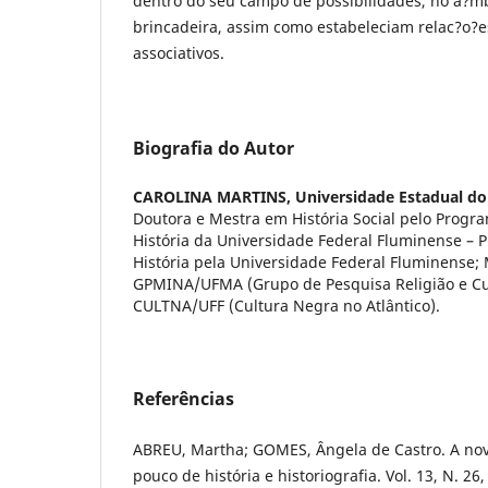
dentro do seu campo de possibilidades, no a?mb
brincadeira, assim como estabeleciam relac?o?
associativos.
Biografia do Autor
CAROLINA MARTINS,
Universidade Estadual d
Doutora e Mestra em História Social pelo Prog
História da Universidade Federal Fluminense –
História pela Universidade Federal Fluminense
GPMINA/UFMA (Grupo de Pesquisa Religião e Cul
CULTNA/UFF (Cultura Negra no Atlântico).
Referências
ABREU, Martha; GOMES, Ângela de Castro. A nov
pouco de história e historiografia. Vol. 13, N. 26,