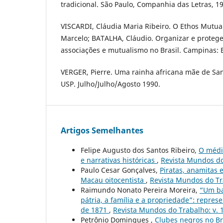
tradicional. São Paulo, Companhia das Letras, 1
VISCARDI, Cláudia Maria Ribeiro. O Ethos Mutua
Marcelo; BATALHA, Cláudio. Organizar e protege
associações e mutualismo no Brasil. Campinas: 
VERGER, Pierre. Uma rainha africana mãe de San
USP. Julho/Julho/Agosto 1990.
Artigos Semelhantes
Felipe Augusto dos Santos Ribeiro,
O médic
e narrativas históricas
,
Revista Mundos do 
Paulo Cesar Gonçalves,
Piratas, anamitas 
Macau oitocentista
,
Revista Mundos do Tra
Raimundo Nonato Pereira Moreira,
“Um ba
pátria, a família e a propriedade”: repre
de 1871
,
Revista Mundos do Trabalho: v. 
Petrônio Domingues ,
Clubes negros no B