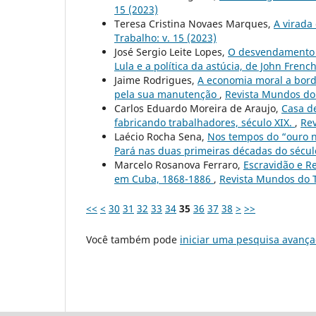
15 (2023)
Teresa Cristina Novaes Marques,
A virada
Trabalho: v. 15 (2023)
José Sergio Leite Lopes,
O desvendamento d
Lula e a política da astúcia, de John Frenc
Jaime Rodrigues,
A economia moral a bordo
pela sua manutenção
,
Revista Mundos do 
Carlos Eduardo Moreira de Araujo,
Casa de
fabricando trabalhadores, século XIX.
,
Rev
Laécio Rocha Sena,
Nos tempos do “ouro n
Pará nas duas primeiras décadas do sécul
Marcelo Rosanova Ferraro,
Escravidão e Re
em Cuba, 1868-1886
,
Revista Mundos do T
<<
<
30
31
32
33
34
35
36
37
38
>
>>
Você também pode
iniciar uma pesquisa avança