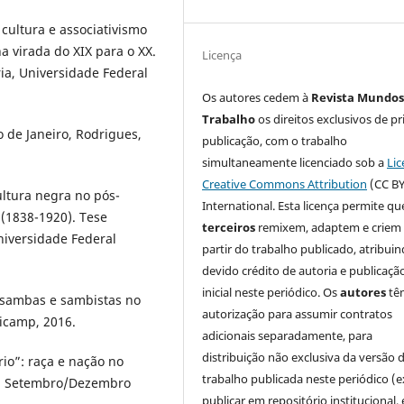
cultura e associativismo
a virada do XIX para o XX.
Licença
ria, Universidade Federal
Os autores cedem à
Revista Mundos
Trabalho
os direitos exclusivos de pr
 de Janeiro, Rodrigues,
publicação, com o trabalho
simultaneamente licenciado sob a
Lic
Creative Commons Attribution
(CC BY
ultura negra no pós-
International. Esta licença permite qu
 (1838-1920). Tese
terceiros
remixem, adaptem e criem
Universidade Federal
partir do trabalho publicado, atribui
devido crédito de autoria e publicaçã
inicial neste periódico. Os
autores
tê
 sambas e sambistas no
autorização para assumir contratos
nicamp, 2016.
adicionais separadamente, para
distribuição não exclusiva da versão 
o”: raça e nação no
trabalho publicada neste periódico (e
76, Setembro/Dezembro
publicar em repositório institucional,