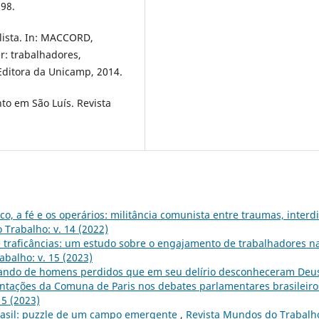
998.
lista. In: MACCORD,
r: trabalhadores,
Editora da Unicamp, 2014.
to em São Luís. Revista
o, a fé e os operários: militância comunista entre traumas, interdi
Trabalho: v. 14 (2022)
e traficâncias: um estudo sobre o engajamento de trabalhadores n
balho: v. 15 (2023)
ndo de homens perdidos que em seu delírio desconheceram Deus
sentações da Comuna de Paris nos debates parlamentares brasileiro
15 (2023)
rasil: puzzle de um campo emergente
,
Revista Mundos do Trabalho