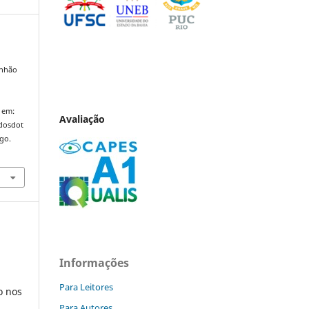
anhão
,
 em:
Avaliação
ndosdot
ago.
Informações
Para Leitores
o nos
Para Autores