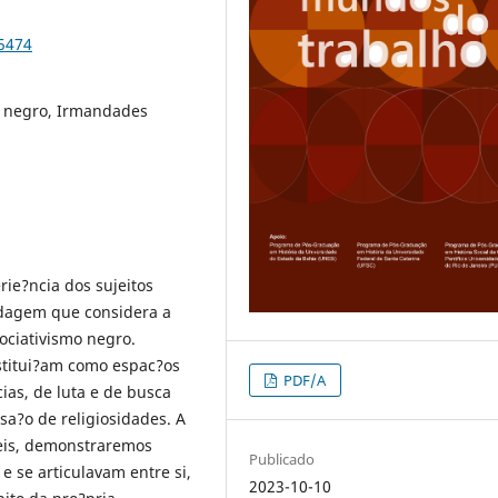
95474
o negro, Irmandades
rie?ncia dos sujeitos
rdagem que considera a
ociativismo negro.
stitui?am como espac?os
PDF/A
as, de luta e de busca
sa?o de religiosidades. A
veis, demonstraremos
Publicado
 se articulavam entre si,
2023-10-10