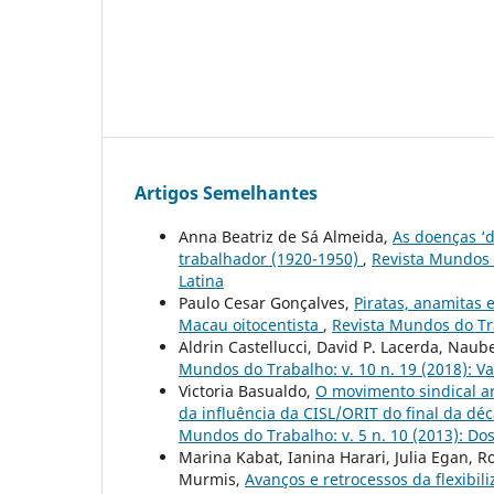
Artigos Semelhantes
Anna Beatriz de Sá Almeida,
As doenças ‘d
trabalhador (1920-1950)
,
Revista Mundos d
Latina
Paulo Cesar Gonçalves,
Piratas, anamitas 
Macau oitocentista
,
Revista Mundos do Tra
Aldrin Castellucci, David P. Lacerda, Naub
Mundos do Trabalho: v. 10 n. 19 (2018): V
Victoria Basualdo,
O movimento sindical a
da influência da CISL/ORIT do final da d
Mundos do Trabalho: v. 5 n. 10 (2013): Do
Marina Kabat, Ianina Harari, Julia Egan, 
Murmis,
Avanços e retrocessos da flexibi