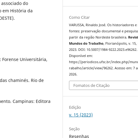
r associado do
 em História da
Como Citar
IOESTE).
VARUSSA, Rinaldo José. Os historiadores e
fontes: preservação documental e pesquisa
partir da região Nordeste brasileira.
Revis
Mundos do Trabalho
, Florianópolis, v. 15,
2023. DOI: 10.5007/1984-9222.2023.e96262.
Disponível em:
: Forense Universitária,
https://periodicos.ufsc.br/index.php/mu
rabalho/article/view/96262. Acesso em: 7 
2026.
e das chaminés. Rio de
Fomatos de Citação
mento. Campinas: Editora
Edição
v. 15 (2023)
Seção
Resenhas