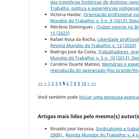
das trajetórias históricas de distintos ra
Trabalho, política e experiências indígena
Victoria Haidar,
Orientação profissional na
Mundos do Trabalho: v. 5 n. 9 (2013): Dos
Petrônio Domingues ,
Clubes negros no B
15 (2023)
Rafael Rosa da Rocha,
Liberdade profissio
Revista Mundos do Trabalho: v. 12 (2020)
Rodrigo José da Costa,
Trabalhadores, gre
Mundos do Trabalho: v. 5 n. 10 (2013): Do
Caroline Duarte Matoso,
Memórias e experi
reprodução do operariado (Rio Grande/RS
<<
<
1
2
3
4
5
6
7
8
9
10
>
>>
Você também pode
iniciar uma pesquisa avança
Artigos mais lidos pelo mesmo(s) autor(e
Rinaldo José Varussa,
Sindicalismo e trab
2000)
,
Revista Mundos do Trabalho: v. 4 n