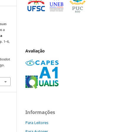
 suas
s a
ta
 p. 1–6,
Avaliação
ndosdot
ago.
Informações
Para Leitores
Para Autores