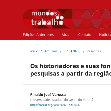
Edições Anteriores
Atual
Contato
Notícia
Início
/
Arquivos
/
v. 15 (2023)
/
Resenhas
Os historiadores e suas fo
pesquisas a partir da regiã
Rinaldo José Varussa
Universidade Estadual do Oeste do Paraná
https://orcid.org/0000-0002-1428-6340