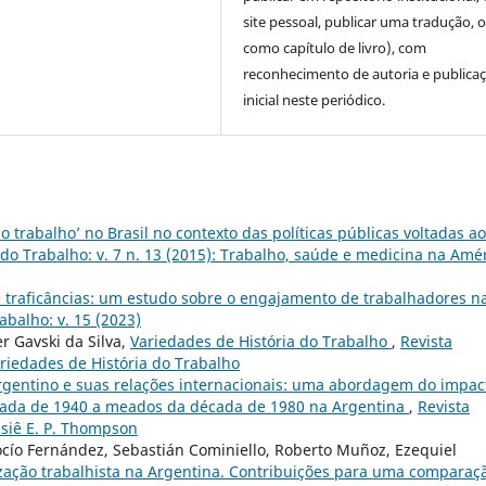
site pessoal, publicar uma tradução, 
como capítulo de livro), com
reconhecimento de autoria e publica
inicial neste periódico.
o trabalho’ no Brasil no contexto das políticas públicas voltadas ao
o Trabalho: v. 7 n. 13 (2015): Trabalho, saúde e medicina na Amé
e traficâncias: um estudo sobre o engajamento de trabalhadores n
balho: v. 15 (2023)
er Gavski da Silva,
Variedades de História do Trabalho
,
Revista
ariedades de História do Trabalho
rgentino e suas relações internacionais: uma abordagem do impac
écada de 1940 a meados da década de 1980 na Argentina
,
Revista
ssiê E. P. Thompson
Rocío Fernández, Sebastián Cominiello, Roberto Muñoz, Ezequiel
lização trabalhista na Argentina. Contribuições para uma comparaç