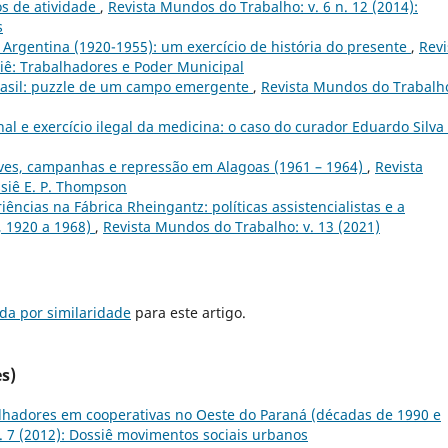
mos de atividade
,
Revista Mundos do Trabalho: v. 6 n. 12 (2014):
s
 Argentina (1920-1955): um exercício de história do presente
,
Revi
siê: Trabalhadores e Poder Municipal
rasil: puzzle de um campo emergente
,
Revista Mundos do Trabalho
nal e exercício ilegal da medicina: o caso do curador Eduardo Silva
ves, campanhas e repressão em Alagoas (1961 – 1964)
,
Revista
ssiê E. P. Thompson
ências na Fábrica Rheingantz: políticas assistencialistas e a
, 1920 a 1968)
,
Revista Mundos do Trabalho: v. 13 (2021)
da por similaridade
para este artigo.
s)
alhadores em cooperativas no Oeste do Paraná (décadas de 1990 e
. 7 (2012): Dossiê movimentos sociais urbanos