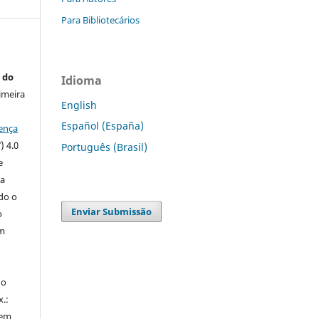
Para Bibliotecários
 do
Idioma
imeira
English
Español (España)
ença
) 4.0
Português (Brasil)
e
 a
ndo o
Enviar Submissão
o
m
do
x.:
 em