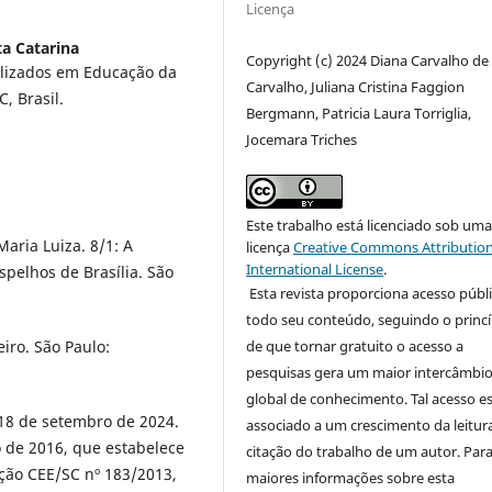
Licença
ta Catarina
Copyright (c) 2024 Diana Carvalho de
alizados em Educação da
Carvalho, Juliana Cristina Faggion
, Brasil.
Bergmann, Patricia Laura Torriglia,
Jocemara Triches
Este trabalho está licenciado sob um
aria Luiza. 8/1: A
licença
Creative Commons Attribution
International License
.
spelhos de Brasília. São
Esta revista proporciona acesso públi
todo seu conteúdo, seguindo o princí
iro. São Paulo:
de que tornar gratuito o acesso a
pesquisas gera um maior intercâmbi
global de conhecimento. Tal acesso e
18 de setembro de 2024.
associado a um crescimento da leitur
o de 2016, que estabelece
citação do trabalho de um autor. Par
ção CEE/SC nº 183/2013,
maiores informações sobre esta