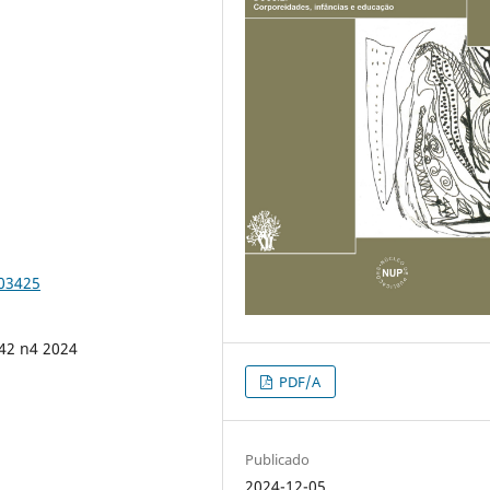
103425
 42 n4 2024
PDF/A
Publicado
2024-12-05