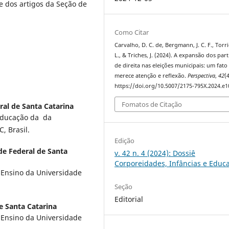
 e dos artigos da Seção de
Como Citar
Carvalho, D. C. de, Bergmann, J. C. F., Torrig
L., & Triches, J. (2024). A expansão dos par
de direita nas eleições municipais: um fato
merece atenção e reflexão.
Perspectiva
,
42
(
https://doi.org/10.5007/2175-795X.2024.e
Fomatos de Citação
ral de Santa Catarina
Educação da da
, Brasil.
Edição
de Federal de Santa
v. 42 n. 4 (2024): Dossiê
Corporeidades, Infâncias e Educ
 Ensino da Universidade
Seção
Editorial
e Santa Catarina
 Ensino da Universidade