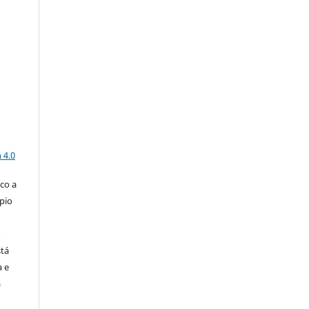
a
 4.0
co a
pio
o
stá
a e
a