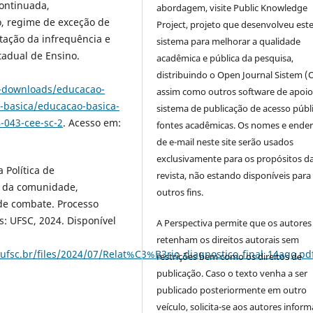
continuada,
abordagem, visite Public Knowledge
o, regime de exceção de
Project, projeto que desenvolveu est
ação da infrequência e
sistema para melhorar a qualidade
tadual de Ensino.
acadêmica e pública da pesquisa,
distribuindo o Open Journal Sistem (
o-downloads/educacao-
assim como outros software de apoio
-basica/educacao-basica-
sistema de publicação de acesso públ
-043-cee-sc-2
. Acesso em:
fontes acadêmicas. Os nomes e ende
de e-mail neste site serão usados
exclusivamente para os propósitos d
 Política de
revista, não estando disponíveis para
il da comunidade,
outros fins.
 de combate. Processo
: UFSC, 2024. Disponível
A Perspectiva permite que os autores
retenham os direitos autorais sem
.ufsc.br/files/2024/07/Relat%C3%B3rio_diagnostico_final_14ago.pd
restrições bem como os direitos de
publicação. Caso o texto venha a ser
publicado posteriormente em outro
veículo, solicita-se aos autores inform