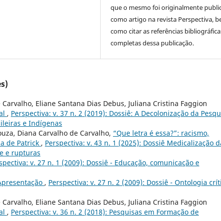
que o mesmo foi originalmente publi
como artigo na revista Perspectiva, 
como citar as referências bibliográfica
completas dessa publicação.
s)
 Carvalho, Eliane Santana Dias Debus, Juliana Cristina Faggion
ial
,
Perspectiva: v. 37 n. 2 (2019): Dossiê: A Decolonização da Pesqu
ileiras e Indígenas
ouza, Diana Carvalho de Carvalho,
“Que letra é essa?”: racismo,
ia de Patrick
,
Perspectiva: v. 43 n. 1 (2025): Dossiê Medicalização d
e e rupturas
spectiva: v. 27 n. 1 (2009): Dossiê - Educação, comunicação e
Apresentação
,
Perspectiva: v. 27 n. 2 (2009): Dossiê - Ontologia crít
 Carvalho, Eliane Santana Dias Debus, Juliana Cristina Faggion
ial
,
Perspectiva: v. 36 n. 2 (2018): Pesquisas em Formação de