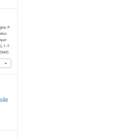
lia, P.
tidos
 que
4), 1–7.
103425
ação