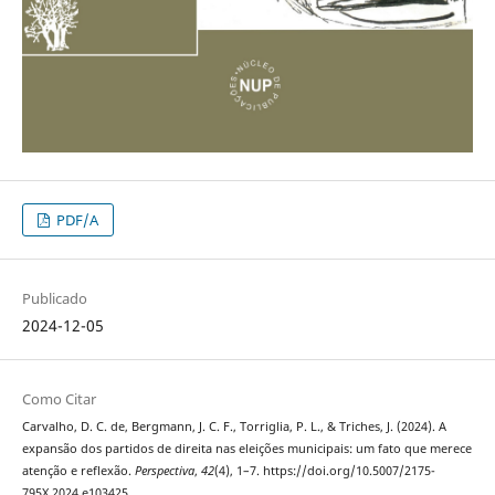
PDF/A
Publicado
2024-12-05
Como Citar
Carvalho, D. C. de, Bergmann, J. C. F., Torriglia, P. L., & Triches, J. (2024). A
expansão dos partidos de direita nas eleições municipais: um fato que merece
atenção e reflexão.
Perspectiva
,
42
(4), 1–7. https://doi.org/10.5007/2175-
795X.2024.e103425