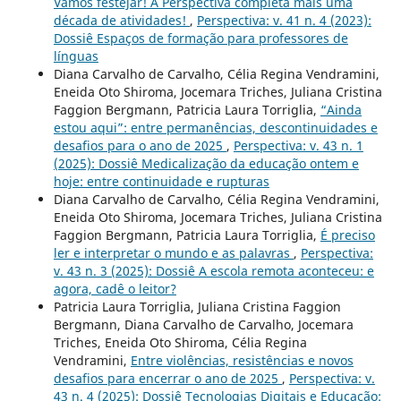
Vamos festejar! A Perspectiva completa mais uma
década de atividades!
,
Perspectiva: v. 41 n. 4 (2023):
Dossiê Espaços de formação para professores de
línguas
Diana Carvalho de Carvalho, Célia Regina Vendramini,
Eneida Oto Shiroma, Jocemara Triches, Juliana Cristina
Faggion Bergmann, Patricia Laura Torriglia,
“Ainda
estou aqui”: entre permanências, descontinuidades e
desafios para o ano de 2025
,
Perspectiva: v. 43 n. 1
(2025): Dossiê Medicalização da educação ontem e
hoje: entre continuidade e rupturas
Diana Carvalho de Carvalho, Célia Regina Vendramini,
Eneida Oto Shiroma, Jocemara Triches, Juliana Cristina
Faggion Bergmann, Patricia Laura Torriglia,
É preciso
ler e interpretar o mundo e as palavras
,
Perspectiva:
v. 43 n. 3 (2025): Dossiê A escola remota aconteceu: e
agora, cadê o leitor?
Patricia Laura Torriglia, Juliana Cristina Faggion
Bergmann, Diana Carvalho de Carvalho, Jocemara
Triches, Eneida Oto Shiroma, Célia Regina
Vendramini,
Entre violências, resistências e novos
desafios para encerrar o ano de 2025
,
Perspectiva: v.
43 n. 4 (2025): Dossiê Tecnologias Digitais e Educação: