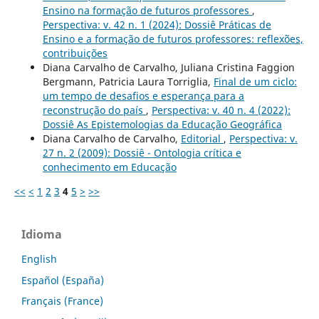
Ensino na formação de futuros professores
,
Perspectiva: v. 42 n. 1 (2024): Dossiê Práticas de
Ensino e a formação de futuros professores: reflexões,
contribuições
Diana Carvalho de Carvalho, Juliana Cristina Faggion
Bergmann, Patricia Laura Torriglia,
Final de um ciclo:
um tempo de desafios e esperança para a
reconstrução do país
,
Perspectiva: v. 40 n. 4 (2022):
Dossiê As Epistemologias da Educação Geográfica
Diana Carvalho de Carvalho,
Editorial
,
Perspectiva: v.
27 n. 2 (2009): Dossiê - Ontologia crítica e
conhecimento em Educação
<<
<
1
2
3
4
5
>
>>
Idioma
English
Español (España)
Français (France)