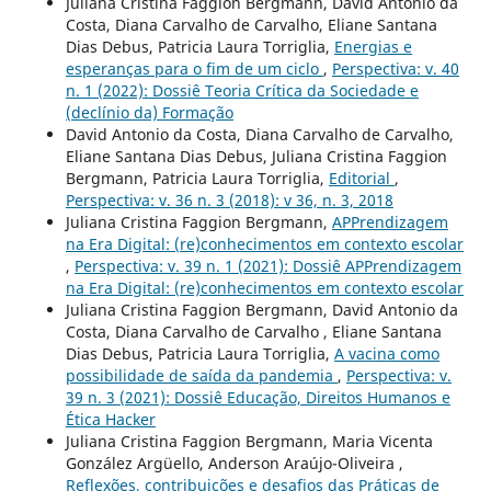
Juliana Cristina Faggion Bergmann, David Antonio da
Costa, Diana Carvalho de Carvalho, Eliane Santana
Dias Debus, Patricia Laura Torriglia,
Energias e
esperanças para o fim de um ciclo
,
Perspectiva: v. 40
n. 1 (2022): Dossiê Teoria Crítica da Sociedade e
(declínio da) Formação
David Antonio da Costa, Diana Carvalho de Carvalho,
Eliane Santana Dias Debus, Juliana Cristina Faggion
Bergmann, Patricia Laura Torriglia,
Editorial
,
Perspectiva: v. 36 n. 3 (2018): v 36, n. 3, 2018
Juliana Cristina Faggion Bergmann,
APPrendizagem
na Era Digital: (re)conhecimentos em contexto escolar
,
Perspectiva: v. 39 n. 1 (2021): Dossiê APPrendizagem
na Era Digital: (re)conhecimentos em contexto escolar
Juliana Cristina Faggion Bergmann, David Antonio da
Costa, Diana Carvalho de Carvalho , Eliane Santana
Dias Debus, Patricia Laura Torriglia,
A vacina como
possibilidade de saída da pandemia
,
Perspectiva: v.
39 n. 3 (2021): Dossiê Educação, Direitos Humanos e
Ética Hacker
Juliana Cristina Faggion Bergmann, Maria Vicenta
González Argüello, Anderson Araújo-Oliveira ,
Reflexões, contribuições e desafios das Práticas de