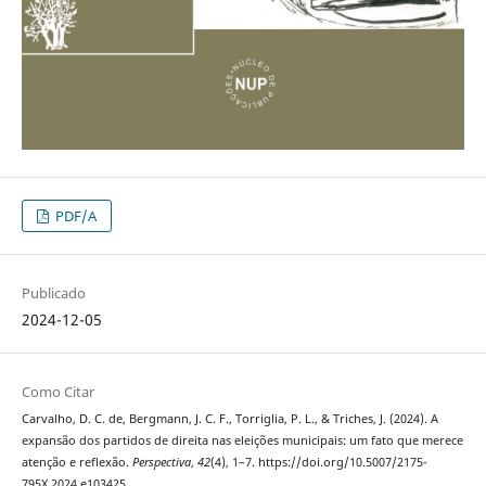
PDF/A
Publicado
2024-12-05
Como Citar
Carvalho, D. C. de, Bergmann, J. C. F., Torriglia, P. L., & Triches, J. (2024). A
expansão dos partidos de direita nas eleições municipais: um fato que merece
atenção e reflexão.
Perspectiva
,
42
(4), 1–7. https://doi.org/10.5007/2175-
795X.2024.e103425