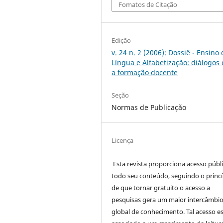
Fomatos de Citação
Edição
v. 24 n. 2 (2006): Dossiê - Ensino
Língua e Alfabetização: diálogos
a formação docente
Seção
Normas de Publicação
Licença
Esta revista proporciona acesso públi
todo seu conteúdo, seguindo o princí
de que tornar gratuito o acesso a
pesquisas gera um maior intercâmbi
global de conhecimento. Tal acesso e