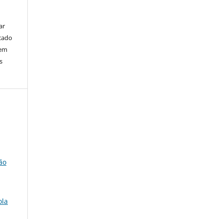
ar
cado
bem
s
ção
ola