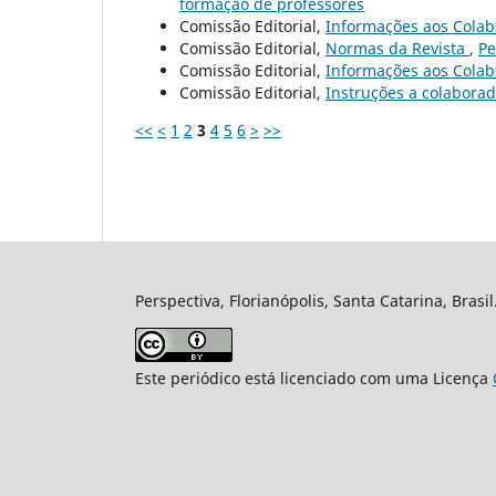
formação de professores
Comissão Editorial,
Informações aos Cola
Comissão Editorial,
Normas da Revista
,
Pe
Comissão Editorial,
Informações aos Cola
Comissão Editorial,
Instruções a colabora
<<
<
1
2
3
4
5
6
>
>>
Perspectiva, Florianópolis, Santa Catarina, Brasi
Este periódico está licenciado com uma Licença