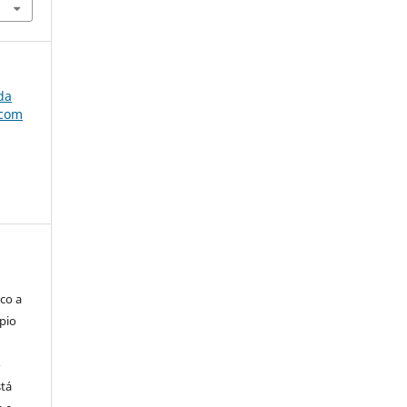
 da
 com
co a
pio
o
stá