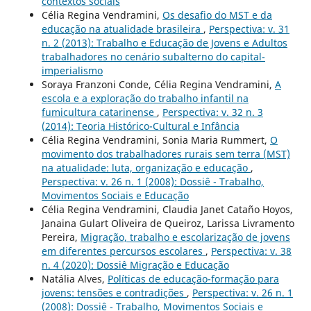
contextos sociais
Célia Regina Vendramini,
Os desafio do MST e da
educação na atualidade brasileira
,
Perspectiva: v. 31
n. 2 (2013): Trabalho e Educação de Jovens e Adultos
trabalhadores no cenário subalterno do capital-
imperialismo
Soraya Franzoni Conde, Célia Regina Vendramini,
A
escola e a exploração do trabalho infantil na
fumicultura catarinense
,
Perspectiva: v. 32 n. 3
(2014): Teoria Histórico-Cultural e Infância
Célia Regina Vendramini, Sonia Maria Rummert,
O
movimento dos trabalhadores rurais sem terra (MST)
na atualidade: luta, organização e educação
,
Perspectiva: v. 26 n. 1 (2008): Dossiê - Trabalho,
Movimentos Sociais e Educação
Célia Regina Vendramini, Claudia Janet Cataño Hoyos,
Janaina Gulart Oliveira de Queiroz, Larissa Livramento
Pereira,
Migração, trabalho e escolarização de jovens
em diferentes percursos escolares
,
Perspectiva: v. 38
n. 4 (2020): Dossiê Migração e Educação
Natália Alves,
Políticas de educação-formação para
jovens: tensões e contradições
,
Perspectiva: v. 26 n. 1
(2008): Dossiê - Trabalho, Movimentos Sociais e