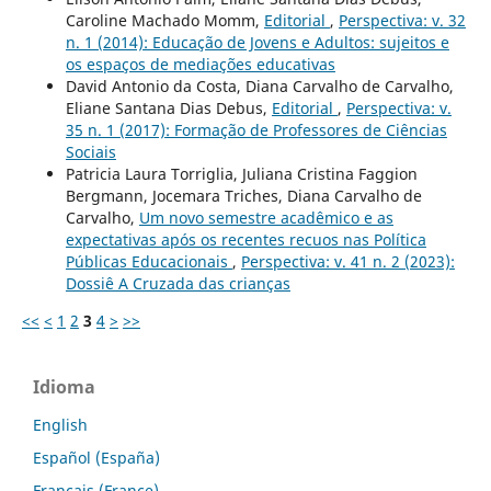
Caroline Machado Momm,
Editorial
,
Perspectiva: v. 32
n. 1 (2014): Educação de Jovens e Adultos: sujeitos e
os espaços de mediações educativas
David Antonio da Costa, Diana Carvalho de Carvalho,
Eliane Santana Dias Debus,
Editorial
,
Perspectiva: v.
35 n. 1 (2017): Formação de Professores de Ciências
Sociais
Patricia Laura Torriglia, Juliana Cristina Faggion
Bergmann, Jocemara Triches, Diana Carvalho de
Carvalho,
Um novo semestre acadêmico e as
expectativas após os recentes recuos nas Política
Públicas Educacionais
,
Perspectiva: v. 41 n. 2 (2023):
Dossiê A Cruzada das crianças
<<
<
1
2
3
4
>
>>
Idioma
English
Español (España)
Français (France)