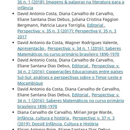
36 n. 1 (2018): Imagens & palavras na literatura para a
infância
David Antonio Costa, Diana Carvalho de Carvalho,
Eliane Santana Dias Debus, Juliana Cristina Faggion
Bergmann, Patricia Laura Torriglia,
Editorial
,
Perspectiva: v. 35 n. 3 (2017): Perspectiva V. 35 n. 3
2017
David Antonio da Costa, Wagner Rodrigues Valente,
Apresentação
,
Perspectiva: v. 34 n. 1 (2016): Saberes
Matemáticos no curso primário brasileiro 1890-1970
David Antonio Costa, Diana Carvalho de Carvalho,
Eliane Santana Dias Debus,
Editorial
,
Perspectiva: v.
34 n. 2 (2016): Cooperações Educacionais entre países
Sul-Sul: análises e perspectivas sobre o Timor-Leste e
Moçambique
David Antonio da Costa, Diana Carvalho de Carvalho,
Eliane Santana Dias Debus,
Editorial
,
Perspectiva: v.
34 n. 1 (2016): Saberes Matemáticos no curso primário
brasileiro 1890-1970
Diana Carvalho de Carvalho, Mírian Jorge Warde,
Infância, cultura e história
,
Perspectiva: v. 37 n. 3
(2019): Dossiê Infância, Cultura e História
Elison Antonio Paim, Eliane Santana Dias Debus,