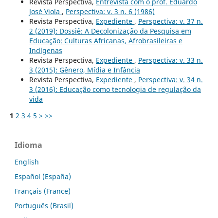
Revista Perspectiva,
Entrevista com o prof. Eduardo
José Viola
,
Perspectiva: v. 3 n. 6 (1986)
Revista Perspectiva,
Expediente
,
Perspectiva: v. 37 n.
2 (2019): Dossiê: A Decolonização da Pesquisa em
Educação: Culturas Africanas, Afrobrasileiras e
Indígenas
Revista Perspectiva,
Expediente
,
Perspectiva: v. 33 n.
3 (2015): Gênero, Mídia e Infância
Revista Perspectiva,
Expediente
,
Perspectiva: v. 34 n.
3 (2016): Educação como tecnologia de regulação da
vida
1
2
3
4
5
>
>>
Idioma
English
Español (España)
Français (France)
Português (Brasil)