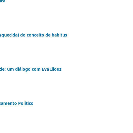
ica
squecida) do conceito de habitus
e: um diálogo com Eva Illouz
samento Político