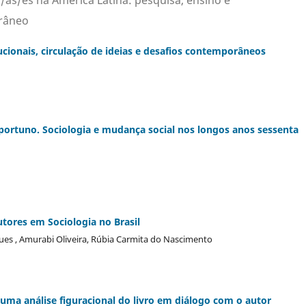
s/as/es na América Latina: pesquisa, ensino e
orâneo
tucionais, circulação de ideias e desafios contemporâneos
portuno. Sociologia e mudança social nos longos anos sessenta
tores em Sociologia no Brasil
ues , Amurabi Oliveira, Rúbia Carmita do Nascimento
 uma análise figuracional do livro em diálogo com o autor