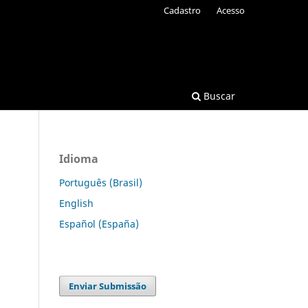
Cadastro
Acesso
Buscar
Idioma
Português (Brasil)
English
Español (España)
Enviar Submissão