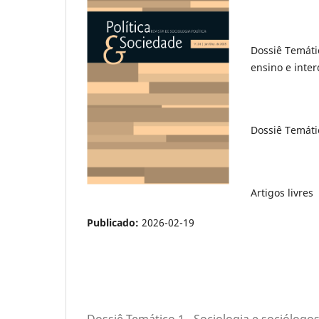
Dossiê Temátic
ensino e inte
Dossiê Temátic
Artigos livres
Publicado:
2026-02-19