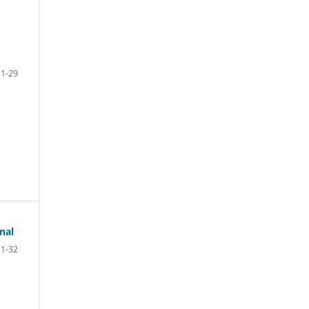
1-29
nal
1-32