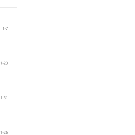
1-7
1-23
1-31
1-26