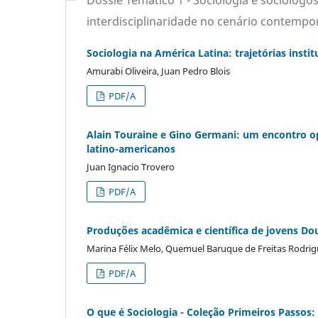
Dossiê Temático 1 - Sociologia e sociólogo
interdisciplinaridade no cenário contemp
Sociologia na América Latina: trajetórias insti
Amurabi Oliveira, Juan Pedro Blois
PDF/A
Alain Touraine e Gino Germani: um encontro o
latino-americanos
Juan Ignacio Trovero
PDF/A
Produções acadêmica e científica de jovens Dou
Marina Félix Melo, Quemuel Baruque de Freitas Rodrig
PDF/A
O que é Sociologia - Coleção Primeiros Passos: