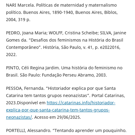
NARI Marcela. Políticas de maternidad y maternalismo
político. Buenos Aires, 1890-1940, Buenos Aires, Biblos,
2004, 319 p.
PEDRO, Joana Maria; WOLFF, Cristina Scheibe; SILVA, Janine
Gomes da. “Desafios dos feminismos na História do Brasil
Contemporâneo”. História, São Paulo, v. 41, p. e2022016,
2022.
PINTO, Céli Regina Jardim. Uma história do feminismo no
Brasil. São Paulo: Fundação Perseu Abramo, 2003.
PESSOA, Fernanda. “Historiador explica por que Santa
Catarina tem tantos grupos neonazistas”. Portal Catarinas,
2023.Disponível em
https://catarinas.info/historiador-
explica-por-que-santa-catarina-tem-tantos-grupos-
neonazistas/
. Acesso em 29/06/2025.
PORTELLI, Alessandro. “Tentando aprender um pouquinho.