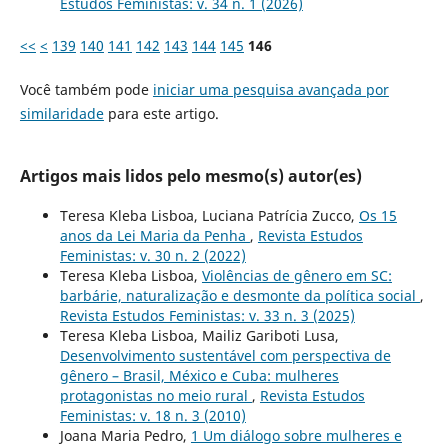
Estudos Feministas: v. 34 n. 1 (2026)
<<
<
139
140
141
142
143
144
145
146
Você também pode
iniciar uma pesquisa avançada por
similaridade
para este artigo.
Artigos mais lidos pelo mesmo(s) autor(es)
Teresa Kleba Lisboa, Luciana Patrícia Zucco,
Os 15
anos da Lei Maria da Penha
,
Revista Estudos
Feministas: v. 30 n. 2 (2022)
Teresa Kleba Lisboa,
Violências de gênero em SC:
barbárie, naturalização e desmonte da política social
,
Revista Estudos Feministas: v. 33 n. 3 (2025)
Teresa Kleba Lisboa, Mailiz Gariboti Lusa,
Desenvolvimento sustentável com perspectiva de
gênero – Brasil, México e Cuba: mulheres
protagonistas no meio rural
,
Revista Estudos
Feministas: v. 18 n. 3 (2010)
Joana Maria Pedro,
1 Um diálogo sobre mulheres e