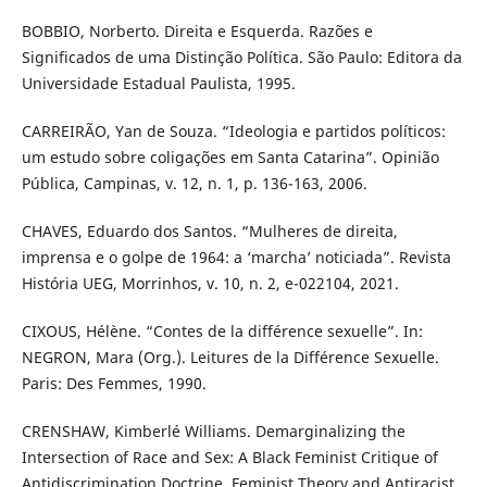
BOBBIO, Norberto. Direita e Esquerda. Razões e
Significados de uma Distinção Política. São Paulo: Editora da
Universidade Estadual Paulista, 1995.
CARREIRÃO, Yan de Souza. “Ideologia e partidos políticos:
um estudo sobre coligações em Santa Catarina”. Opinião
Pública, Campinas, v. 12, n. 1, p. 136-163, 2006.
CHAVES, Eduardo dos Santos. “Mulheres de direita,
imprensa e o golpe de 1964: a ‘marcha’ noticiada”. Revista
História UEG, Morrinhos, v. 10, n. 2, e-022104, 2021.
CIXOUS, Hélène. “Contes de la différence sexuelle”. In:
NEGRON, Mara (Org.). Leitures de la Différence Sexuelle.
Paris: Des Femmes, 1990.
CRENSHAW, Kimberlé Williams. Demarginalizing the
Intersection of Race and Sex: A Black Feminist Critique of
Antidiscrimination Doctrine, Feminist Theory and Antiracist