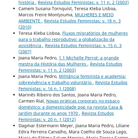
história
,
Revista Estudos Feministas: v. 11 n. 2 (2003)
Camem Susana Tornquist, Teresa Kleba Lisboa,
Marcos Freire Montysuma,
MULHERES E MEIO
AMBIENTE
,
Revista Estudos Feministas: v. 18 n. 3
(2010)
Teresa Kleba Lisboa,
Fluxos migratórios de mulheres
para o trabalho reprodutivo: a globalização da
assistência
,
Revista Estudos Feministas: v. 15 n. 3
(2007)
Joana Maria Pedro,
1.1 Michelle Perrot: a grande
mestra da História das Mulheres
,
Revista Estudos
Feministas: v. 11 n. 2 (2003)
Joana Maria Pedro,
Militância feminista e academia:
sobrevivência e trabalho voluntário
,
Revista Estudos
Feministas: v. 16 n. 1 (2008)
Marinês Ribeiro dos Santos, Joana Maria Pedro,
Carmen Rial,
Novas práticas corporais no espaço
doméstico: a domesticidade pop na revista Casa &
Jardim durante os anos 1970
,
Revista Estudos
Feministas: v. 20 n. 1 (2012)
Dagmar Estermann Meyer, Joana Maria Pedro, Liliane
Edira Ferreira Carvalho, Mara Coelho de Souza Lago,
Maria de Fátima Salum Moreira, Maria Teresa Santos