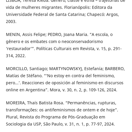
LISBOA, Teresa Kleba. Gênero, classe e etnia – trajetórias de
vida de mulheres migrantes. Florianópolis: Editora da
Universidade Federal de Santa Catarina; Chapecó: Argos,
2003.
MENIN, Assis Felipe; PEDRO, Joana Maria. “A escola, o
gênero e os embates com o neoconservadorismo
‘restaurador’”. Políticas Culturais em Revista, v. 15, p. 291-
314, 2022.
MORCILLO, Santiago; MARTYNOWSKYJ, Estefanía; BARBERO,
Matías de Stéfano. “‘No estoy en contra del feminismo,
pero...’. Reacciones de oposición al feminismo en discursos
online en Argentina”. Mora, v. 30, n. 2, p. 109-126, 2024.
MOREIRA, Thaís Batista Rosa. “Permanências, rupturas,
transformações: os antifeminismos de ontem e de hoje”.
Plural, Revista do Programa de Pós-Graduação em
Sociologia da USP, São Paulo, v. 31, n. 1, p. 77-97, 2024.