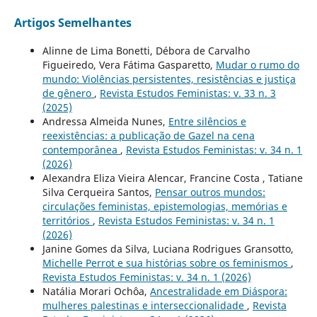
Artigos Semelhantes
Alinne de Lima Bonetti, Débora de Carvalho
Figueiredo, Vera Fátima Gasparetto,
Mudar o rumo do
mundo: Violências persistentes, resistências e justiça
de gênero
,
Revista Estudos Feministas: v. 33 n. 3
(2025)
Andressa Almeida Nunes,
Entre silêncios e
reexistências: a publicação de Gazel na cena
contemporânea
,
Revista Estudos Feministas: v. 34 n. 1
(2026)
Alexandra Eliza Vieira Alencar, Francine Costa , Tatiane
Silva Cerqueira Santos,
Pensar outros mundos:
circulações feministas, epistemologias, memórias e
territórios
,
Revista Estudos Feministas: v. 34 n. 1
(2026)
Janine Gomes da Silva, Luciana Rodrigues Gransotto,
Michelle Perrot e sua histórias sobre os feminismos
,
Revista Estudos Feministas: v. 34 n. 1 (2026)
Natália Morari Ochôa,
Ancestralidade em Diáspora:
mulheres palestinas e interseccionalidade
,
Revista