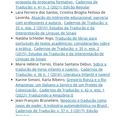
proposta de programa formativo
,
Cadernos de
Tradução: v. 41 n. 2 (2021): Edição Regular
Lara Ferreira dos Santos, Cristina Broglia Feitosa de
Lacerda,
Atuação do intérprete educacional: parceria
com professores e autoria
,
Cadernos de Tradução: v.
35 n. esp. 2 (2015): Estudos da Tradução e da
Interpretação de Línguas de Sinais
Natália Schleder Rigo,
Tradução de libras para
português de textos acadêmicos: considerações sobre
a prática
,
Cadernos de Tradução: v. 35 n. esp. 2
(2015): Estudos da Tradução e da Interpretação de
Línguas de Sinais
Marie Hélène Torres, Eliane Santana Debus,
Sobre a
tradução de livros infantis e juvenis
,
Cadernos de
Tradução: v. 36 n. 1 (2016): Literatura Infantil e Juvenil
Karine Simoni, Karla Ribeiro,
Gregorio Ronca e o Rio
Amazonas: um Italiano a Serviço de um Projeto de
Colonização
,
Cadernos de Tradução: v. 42 n. esp. 1
(2022): Traduzindo a Amazônia II
Jean-François Brunelière,
Negócios e tradução como
jogos de poder: A indústria automobilística no Brasil
,
Cadernos de Tradução: v. 37 n. 3 (2017): Edição
Regular