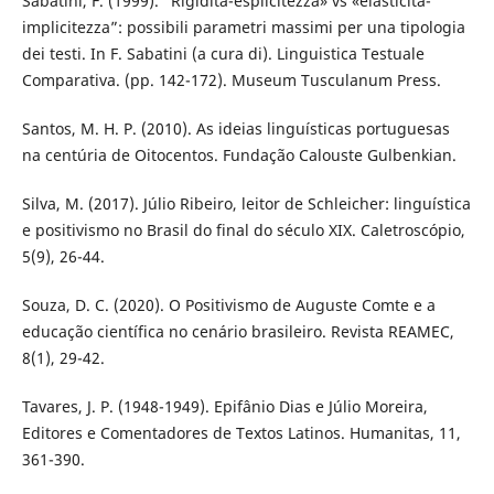
Sabatini, F. (1999). “Rigidità-esplicitezza» vs «elasticità-
implicitezza”: possibili parametri massimi per una tipologia
dei testi. In F. Sabatini (a cura di). Linguistica Testuale
Comparativa. (pp. 142-172). Museum Tusculanum Press.
Santos, M. H. P. (2010). As ideias linguísticas portuguesas
na centúria de Oitocentos. Fundação Calouste Gulbenkian.
Silva, M. (2017). Júlio Ribeiro, leitor de Schleicher: linguística
e positivismo no Brasil do final do século XIX. Caletroscópio,
5(9), 26-44.
Souza, D. C. (2020). O Positivismo de Auguste Comte e a
educação científica no cenário brasileiro. Revista REAMEC,
8(1), 29-42.
Tavares, J. P. (1948-1949). Epifânio Dias e Júlio Moreira,
Editores e Comentadores de Textos Latinos. Humanitas, 11,
361-390.