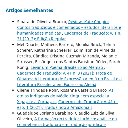
Artigos Semelhantes
Sinara de Oliveira Branco,
Review- Kate Chopin:
Contos traduzidos e comentados – estudos literários e
humanidades médicas
,
Cadernos de Tradução: v. 1 n.
31 (2013): Edição Regular
Mel Duarte, Matheus Barreto, Monika Rinck, Telma
Scherer, Katharina Scheerer, Edimilson de Almeida
Pereira, Cândice Cristina Guzmán Miranda, Melanie
Strasser, Elisângela dos Santos Faustino Röder, Sarah
König,
Levar um Poema Brasileiro ao Alemão
,
Cadernos de Tradução: v. 41 n. 3 (2021): Troca de
Olhares: A Literatura de Expressão Alemã no Brasil e a
Literatura Brasileira em Expressão Alemã
Cilene Trindade Rohr, Rosanne Castelo Branco,
As
etnias indígenas do Médio Xingu: em especial a
Xipaya e a Curuaya.
,
Cadernos de Tradução: v. 41 n.
esp. 1 (2021): Traduzindo a Amazônia I
Guadalupe Soriano Barabino, Claudio Luiz da Silva
Oliveira,
A formação do tradutor jurídico: análise da
competência tradutora em tradução jurídica e