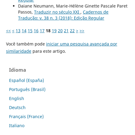
Daiane Neumann, Marie-Hélène Ginette Pascale Paret
Passos,
Traduzir no século XXI
,
Cadernos de
Tradução: v. 38 n. 3 (2018): Edição Regular
<<
<
13
14
15
16
17
18
19
20
21
22
>
>>
Você também pode
iniciar uma pesquisa avançada por
similaridade
para este artigo.
Idioma
Español (España)
Português (Brasil)
English
Deutsch
Français (France)
Italiano