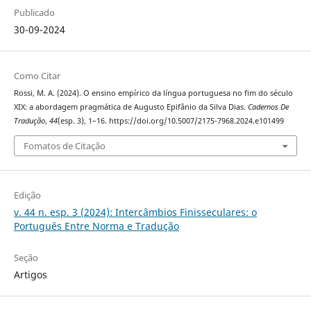
Publicado
30-09-2024
Como Citar
Rossi, M. A. (2024). O ensino empírico da língua portuguesa no fim do século
XIX: a abordagem pragmática de Augusto Epifânio da Silva Dias.
Cadernos De
Tradução
,
44
(esp. 3), 1–16. https://doi.org/10.5007/2175-7968.2024.e101499
Fomatos de Citação
Edição
v. 44 n. esp. 3 (2024): Intercâmbios Finisseculares: o
Português Entre Norma e Tradução
Seção
Artigos