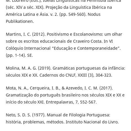
M. Loureiro (Eds.), Ideias Linguísticas na Península Ibérica
(séc. XIV a séc. XIX). Projeção da Linguística Ibérica na
América Latina e Ásia. v. 2. (pp. 549-560). Nodus
Publikationen.
Martins, I. C. (2012). Positivismo e Escolanovismo: um olhar
sobre os escritos educacionais de Craveiro Costa. In VI
Colóquio Internacional “Educação e Contemporaneidade”.
(pp. 1-14). SE.
Molina, M. A. G. (2019). Gramáticas portuguesas da infância:
séculos XIX e XX. Cadernos do CNLF, XXIII (3), 304-323.
Mota, N. A., Cerqueira, I. B., & Azevedo, I. C. M. (2017).
Gramatização do português brasileiro nos séculos XIX e XX e
início do século XXI. Entrepalavras, 7, 552-567.
Neto, S. D. S. (1977). Manual de Filologia Portuguesa:
história, problemas, métodos. Instituto Nacional do Livro.