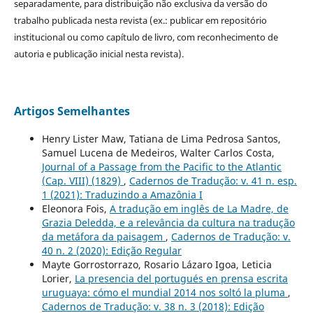
separadamente, para distribuição não exclusiva da versão do
trabalho publicada nesta revista (ex.: publicar em repositório
institucional ou como capítulo de livro, com reconhecimento de
autoria e publicação inicial nesta revista).
Artigos Semelhantes
Henry Lister Maw, Tatiana de Lima Pedrosa Santos,
Samuel Lucena de Medeiros, Walter Carlos Costa,
Journal of a Passage from the Pacific to the Atlantic
(Cap. VIII) (1829)
,
Cadernos de Tradução: v. 41 n. esp.
1 (2021): Traduzindo a Amazônia I
Eleonora Fois,
A tradução em inglês de La Madre, de
Grazia Deledda, e a relevância da cultura na tradução
da metáfora da paisagem
,
Cadernos de Tradução: v.
40 n. 2 (2020): Edição Regular
Mayte Gorrostorrazo, Rosario Lázaro Igoa, Leticia
Lorier,
La presencia del portugués en prensa escrita
uruguaya: cómo el mundial 2014 nos soltó la pluma
,
Cadernos de Tradução: v. 38 n. 3 (2018): Edição