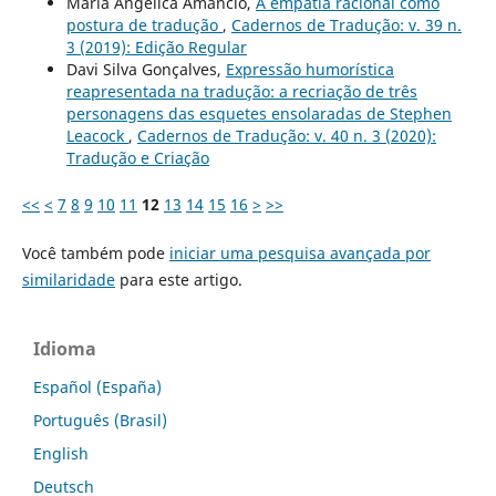
Maria Angélica Amancio,
A empatia racional como
postura de tradução
,
Cadernos de Tradução: v. 39 n.
3 (2019): Edição Regular
Davi Silva Gonçalves,
Expressão humorística
reapresentada na tradução: a recriação de três
personagens das esquetes ensolaradas de Stephen
Leacock
,
Cadernos de Tradução: v. 40 n. 3 (2020):
Tradução e Criação
<<
<
7
8
9
10
11
12
13
14
15
16
>
>>
Você também pode
iniciar uma pesquisa avançada por
similaridade
para este artigo.
Idioma
Español (España)
Português (Brasil)
English
Deutsch