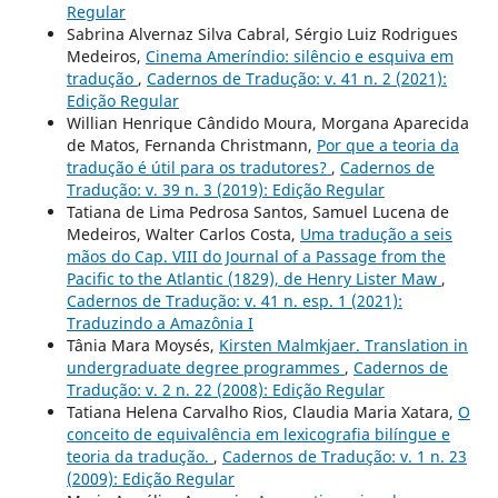
Regular
Sabrina Alvernaz Silva Cabral, Sérgio Luiz Rodrigues
Medeiros,
Cinema Ameríndio: silêncio e esquiva em
tradução
,
Cadernos de Tradução: v. 41 n. 2 (2021):
Edição Regular
Willian Henrique Cândido Moura, Morgana Aparecida
de Matos, Fernanda Christmann,
Por que a teoria da
tradução é útil para os tradutores?
,
Cadernos de
Tradução: v. 39 n. 3 (2019): Edição Regular
Tatiana de Lima Pedrosa Santos, Samuel Lucena de
Medeiros, Walter Carlos Costa,
Uma tradução a seis
mãos do Cap. VIII do Journal of a Passage from the
Pacific to the Atlantic (1829), de Henry Lister Maw
,
Cadernos de Tradução: v. 41 n. esp. 1 (2021):
Traduzindo a Amazônia I
Tânia Mara Moysés,
Kirsten Malmkjaer. Translation in
undergraduate degree programmes
,
Cadernos de
Tradução: v. 2 n. 22 (2008): Edição Regular
Tatiana Helena Carvalho Rios, Claudia Maria Xatara,
O
conceito de equivalência em lexicografia bilíngue e
teoria da tradução.
,
Cadernos de Tradução: v. 1 n. 23
(2009): Edição Regular