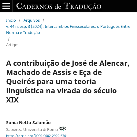
Início
/
Arquivos
/
v. 44 n. esp. 3 (2024): Intercâmbios Finisseculares: o Português Entre
Norma e Tradução
/
Artigos
A contribuição de José de Alencar,
Machado de Assis e Eça de
Queirós para uma teoria
linguística na virada do século
XIX
Sonia Netto Salomão
Sapienza Università di Roma
https://orcid.org/0000-0002-2929-6701