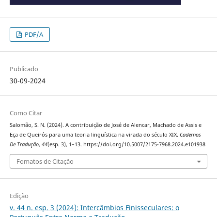
PDF/A
Publicado
30-09-2024
Como Citar
Salomão, S. N. (2024). A contribuição de José de Alencar, Machado de Assis e
Eça de Queirós para uma teoria linguística na virada do século XIX.
Cadernos
De Tradução
,
44
(esp. 3), 1–13. https://doi.org/10.5007/2175-7968.2024.e101938
Fomatos de Citação
Edição
v. 44 n. esp. 3 (2024): Intercâmbios Finisseculares: o