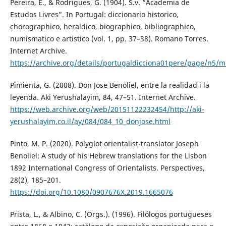
Pereira, E., & Rodrigues, G. (1904). S.v. “Academia de
Estudos Livres”. In Portugal: diccionario historico,
chorographico, heraldico, biographico, bibliographico,
numismatico e artistico (vol. 1, pp. 37–38). Romano Torres.
Internet Archive.
https://archive.org/details/portugaldicciona01pere/page/n5/
Pimienta, G. (2008). Don Jose Benoliel, entre la realidad i la
leyenda. Aki Yerushalayim, 84, 47–51. Internet Archive.
https://web.archive.org/web/20151122232454/http://aki-
yerushalayim.co.il/ay/084/084_10_donjose.html
Pinto, M. P. (2020). Polyglot orientalist-translator Joseph
Benoliel: A study of his Hebrew translations for the Lisbon
1892 International Congress of Orientalists. Perspectives,
28(2), 185–201.
https://doi.org/10.1080/0907676X.2019.1665076
Prista, L., & Albino, C. (Orgs.). (1996). Filólogos portugueses