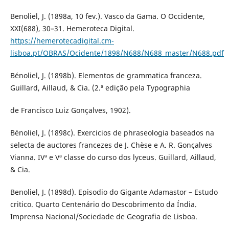
Benoliel, J. (1898a, 10 fev.). Vasco da Gama. O Occidente,
XXI(688), 30–31. Hemeroteca Digital.
https://hemerotecadigital.cm-
lisboa.pt/OBRAS/Ocidente/1898/N688/N688_master/N688.pdf
Bénoliel, J. (1898b). Elementos de grammatica franceza.
Guillard, Aillaud, & Cia. (2.ª edição pela Typographia
de Francisco Luiz Gonçalves, 1902).
Bénoliel, J. (1898c). Exercicios de phraseologia baseados na
selecta de auctores francezes de J. Chèse e A. R. Gonçalves
Vianna. IVª e Vª classe do curso dos lyceus. Guillard, Aillaud,
& Cia.
Benoliel, J. (1898d). Episodio do Gigante Adamastor – Estudo
critico. Quarto Centenário do Descobrimento da Índia.
Imprensa Nacional/Sociedade de Geografia de Lisboa.