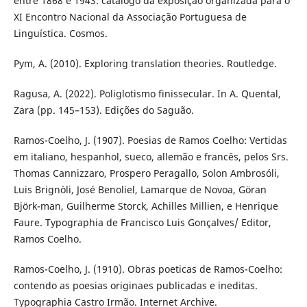
entre 1868 e 1943: catálogo da exposição organizada para o
XI Encontro Nacional da Associação Portuguesa de
Linguística. Cosmos.
Pym, A. (2010). Exploring translation theories. Routledge.
Ragusa, A. (2022). Poliglotismo finissecular. In A. Quental,
Zara (pp. 145–153). Edições do Saguão.
Ramos-Coelho, J. (1907). Poesias de Ramos Coelho: Vertidas
em italiano, hespanhol, sueco, allemão e francês, pelos Srs.
Thomas Cannizzaro, Prospero Peragallo, Solon Ambrosóli,
Luis Brignòli, José Benoliel, Lamarque de Novoa, Göran
Björk-man, Guilherme Storck, Achilles Millien, e Henrique
Faure. Typographia de Francisco Luis Gonçalves/ Editor,
Ramos Coelho.
Ramos-Coelho, J. (1910). Obras poeticas de Ramos-Coelho:
contendo as poesias originaes publicadas e ineditas.
Typographia Castro Irmão. Internet Archive.