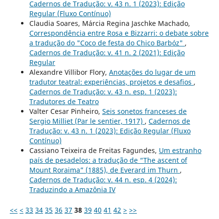
Cadernos de Tradução: v. 43 n. 1 (2023): Edição
Regular (Fluxo Contínuo)
Claudia Soares, Márcia Regina Jaschke Machado,
Correspondência entre Rosa e Bizzarri: o debate sobre
a tradução do "Coco de festa do Chico Barbóz"
,
Cadernos de Tradução: v. 41 n. 2 (2021): Edição
Regular
Alexandre Villibor Flory,
Anotações do lugar de um
tradutor teatral: experiências, projetos e desafios
,
Cadernos de Tradução: v. 43 n. esp. 1 (2023):
Tradutores de Teatro
Valter Cesar Pinheiro,
Seis sonetos franceses de
Sergio Milliet (Par le sentier, 1917)
,
Cadernos de
Tradução: v. 43 n. 1 (2023): Edição Regular (Fluxo
Contínuo)
Cassiano Teixeira de Freitas Fagundes,
Um estranho
país de pesadelos: a tradução de “The ascent of
Mount Roraima” (1885), de Everard im Thurn
,
Cadernos de Tradução: v. 44 n. esp. 4 (2024):
Traduzindo a Amazônia IV
<<
<
33
34
35
36
37
38
39
40
41
42
>
>>