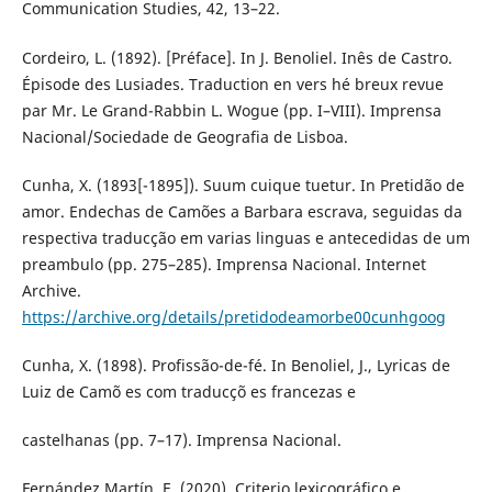
Communication Studies, 42, 13–22.
Cordeiro, L. (1892). [Préface]. In J. Benoliel. Inês de Castro.
Épisode des Lusiades. Traduction en vers hé breux revue
par Mr. Le Grand-Rabbin L. Wogue (pp. I–VIII). Imprensa
Nacional/Sociedade de Geografia de Lisboa.
Cunha, X. (1893[-1895]). Suum cuique tuetur. In Pretidão de
amor. Endechas de Camões a Barbara escrava, seguidas da
respectiva traducção em varias linguas e antecedidas de um
preambulo (pp. 275–285). Imprensa Nacional. Internet
Archive.
https://archive.org/details/pretidodeamorbe00cunhgoog
Cunha, X. (1898). Profissão-de-fé. In Benoliel, J., Lyricas de
Luiz de Camõ es com traducçõ es francezas e
castelhanas (pp. 7–17). Imprensa Nacional.
Fernández Martín, E. (2020). Criterio lexicográfico e