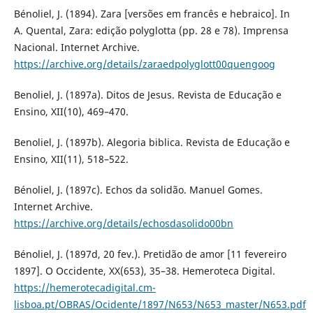
Bénoliel, J. (1894). Zara [versões em francês e hebraico]. In
A. Quental, Zara: edição polyglotta (pp. 28 e 78). Imprensa
Nacional. Internet Archive.
https://archive.org/details/zaraedpolyglott00quengoog
Benoliel, J. (1897a). Ditos de Jesus. Revista de Educação e
Ensino, XII(10), 469–470.
Benoliel, J. (1897b). Alegoria biblica. Revista de Educação e
Ensino, XII(11), 518–522.
Bénoliel, J. (1897c). Echos da solidão. Manuel Gomes.
Internet Archive.
https://archive.org/details/echosdasolido00bn
Bénoliel, J. (1897d, 20 fev.). Pretidão de amor [11 fevereiro
1897]. O Occidente, XX(653), 35–38. Hemeroteca Digital.
https://hemerotecadigital.cm-
lisboa.pt/OBRAS/Ocidente/1897/N653/N653_master/N653.pdf