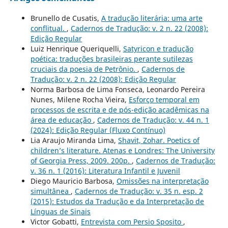
Brunello de Cusatis,
A tradução literária: uma arte
conflitual.
,
Cadernos de Tradução: v. 2 n. 22 (2008):
Edição Regular
Luiz Henrique Queriquelli,
Satyricon e tradução
poética: traduções brasileiras perante sutilezas
cruciais da poesia de Petrônio.
,
Cadernos de
Tradução: v. 2 n. 22 (2008): Edição Regular
Norma Barbosa de Lima Fonseca, Leonardo Pereira
Nunes, Milene Rocha Vieira,
Esforço temporal em
processos de escrita e de pós-edição acadêmicas na
área de educação
,
Cadernos de Tradução: v. 44 n. 1
(2024): Edição Regular (Fluxo Contínuo)
Lia Araujo Miranda Lima,
Shavit, Zohar. Poetics of
children’s literature. Atenas e Londres: The University
of Georgia Press, 2009. 200p.
,
Cadernos de Tradução:
v. 36 n. 1 (2016): Literatura Infantil e Juvenil
Diego Mauricio Barbosa,
Omissões na interpretação
simultânea
,
Cadernos de Tradução: v. 35 n. esp. 2
(2015): Estudos da Tradução e da Interpretação de
Línguas de Sinais
Victor Gobatti,
Entrevista com Persio Sposito
,