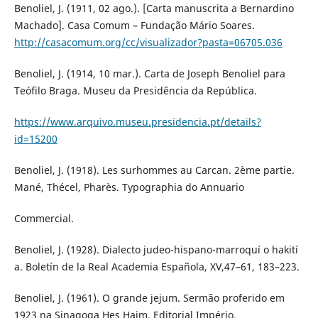
Benoliel, J. (1911, 02 ago.). [Carta manuscrita a Bernardino
Machado]. Casa Comum – Fundação Mário Soares.
http://casacomum.org/cc/visualizador?pasta=06705.036
Benoliel, J. (1914, 10 mar.). Carta de Joseph Benoliel para
Teófilo Braga. Museu da Presidência da República.
https://www.arquivo.museu.presidencia.pt/details?
id=15200
Benoliel, J. (1918). Les surhommes au Carcan. 2ème partie.
Mané, Thécel, Pharès. Typographia do Annuario
Commercial.
Benoliel, J. (1928). Dialecto judeo-hispano-marroquí o hakití
a. Boletín de la Real Academia Española, XV,47–61, 183–223.
Benoliel, J. (1961). O grande jejum. Sermão proferido em
1923 na Sinagoga Hes Haim. Editorial Império.