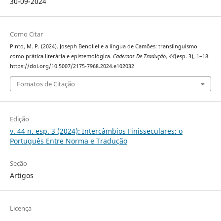
30-09-2024
Como Citar
Pinto, M. P. (2024). Joseph Benoliel e a língua de Camões: translinguismo
como prática literária e epistemológica.
Cadernos De Tradução
,
44
(esp. 3), 1–18.
https://doi.org/10.5007/2175-7968.2024.e102032
Fomatos de Citação
Edição
v. 44 n. esp. 3 (2024): Intercâmbios Finisseculares: o
Português Entre Norma e Tradução
Seção
Artigos
Licença