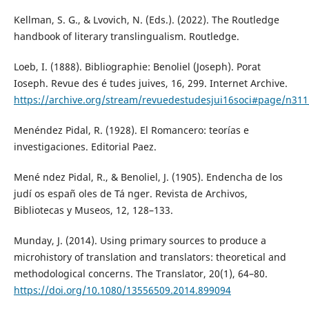
Kellman, S. G., & Lvovich, N. (Eds.). (2022). The Routledge
handbook of literary translingualism. Routledge.
Loeb, I. (1888). Bibliographie: Benoliel (Joseph). Porat
Ioseph. Revue des é tudes juives, 16, 299. Internet Archive.
https://archive.org/stream/revuedestudesjui16soci#page/n3
Menéndez Pidal, R. (1928). El Romancero: teorías e
investigaciones. Editorial Paez.
Mené ndez Pidal, R., & Benoliel, J. (1905). Endencha de los
judí os españ oles de Tá nger. Revista de Archivos,
Bibliotecas y Museos, 12, 128–133.
Munday, J. (2014). Using primary sources to produce a
microhistory of translation and translators: theoretical and
methodological concerns. The Translator, 20(1), 64–80.
https://doi.org/10.1080/13556509.2014.899094