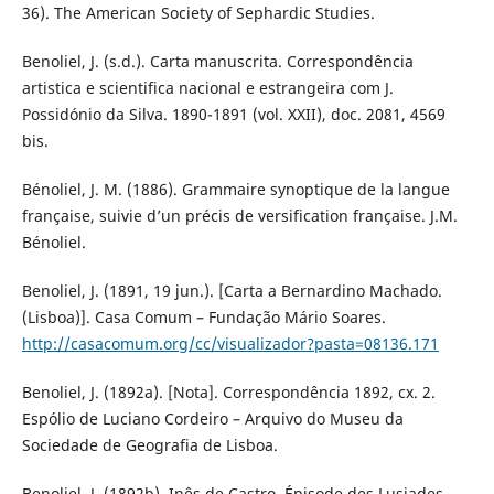
36). The American Society of Sephardic Studies.
Benoliel, J. (s.d.). Carta manuscrita. Correspondência
artistica e scientifica nacional e estrangeira com J.
Possidónio da Silva. 1890-1891 (vol. XXII), doc. 2081, 4569
bis.
Bénoliel, J. M. (1886). Grammaire synoptique de la langue
française, suivie d’un précis de versification française. J.M.
Bénoliel.
Benoliel, J. (1891, 19 jun.). [Carta a Bernardino Machado.
(Lisboa)]. Casa Comum – Fundação Mário Soares.
http://casacomum.org/cc/visualizador?pasta=08136.171
Benoliel, J. (1892a). [Nota]. Correspondência 1892, cx. 2.
Espólio de Luciano Cordeiro – Arquivo do Museu da
Sociedade de Geografia de Lisboa.
Benoliel, J. (1892b). Inês de Castro. Épisode des Lusiades.