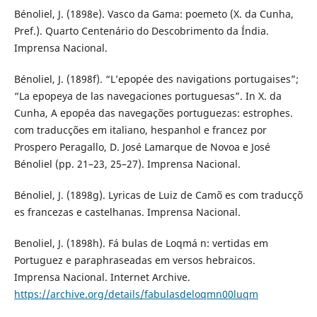
Bénoliel, J. (1898e). Vasco da Gama: poemeto (X. da Cunha,
Pref.). Quarto Centenário do Descobrimento da Índia.
Imprensa Nacional.
Bénoliel, J. (1898f). “L’epopée des navigations portugaises”;
“La epopeya de las navegaciones portuguesas”. In X. da
Cunha, A epopéa das navegações portuguezas: estrophes.
com traducções em italiano, hespanhol e francez por
Prospero Peragallo, D. José Lamarque de Novoa e José
Bénoliel (pp. 21–23, 25–27). Imprensa Nacional.
Bénoliel, J. (1898g). Lyricas de Luiz de Camõ es com traducçõ
es francezas e castelhanas. Imprensa Nacional.
Benoliel, J. (1898h). Fá bulas de Loqmá n: vertidas em
Portuguez e paraphraseadas em versos hebraicos.
Imprensa Nacional. Internet Archive.
https://archive.org/details/fabulasdeloqmn00luqm