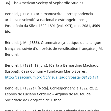
36). The American Society of Sephardic Studies.
Benoliel, J. (s.d.). Carta manuscrita. Correspondência
artistica e scientifica nacional e estrangeira com J.
Possidónio da Silva. 1890-1891 (vol. XXII), doc. 2081, 4569
bis.
Bénoliel, J. M. (1886). Grammaire synoptique de la langue
française, suivie d’un précis de versification française. J.M.
Bénoliel.
Benoliel, J. (1891, 19 jun.). [Carta a Bernardino Machado.
(Lisboa)]. Casa Comum – Fundação Mário Soares.
http://casacomum.org/cc/visualizador?pasta=08136.171
Benoliel, J. (1892a). [Nota]. Correspondência 1892, cx. 2.
Espólio de Luciano Cordeiro – Arquivo do Museu da
Sociedade de Geografia de Lisboa.
Benoliel, J. (1892b). Inês de Castro. Épisode des Lusiades.