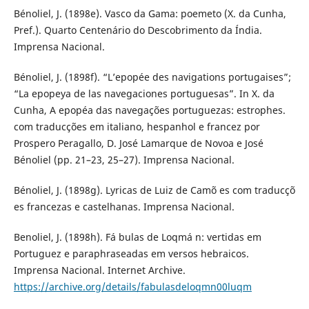
Bénoliel, J. (1898e). Vasco da Gama: poemeto (X. da Cunha,
Pref.). Quarto Centenário do Descobrimento da Índia.
Imprensa Nacional.
Bénoliel, J. (1898f). “L’epopée des navigations portugaises”;
“La epopeya de las navegaciones portuguesas”. In X. da
Cunha, A epopéa das navegações portuguezas: estrophes.
com traducções em italiano, hespanhol e francez por
Prospero Peragallo, D. José Lamarque de Novoa e José
Bénoliel (pp. 21–23, 25–27). Imprensa Nacional.
Bénoliel, J. (1898g). Lyricas de Luiz de Camõ es com traducçõ
es francezas e castelhanas. Imprensa Nacional.
Benoliel, J. (1898h). Fá bulas de Loqmá n: vertidas em
Portuguez e paraphraseadas em versos hebraicos.
Imprensa Nacional. Internet Archive.
https://archive.org/details/fabulasdeloqmn00luqm