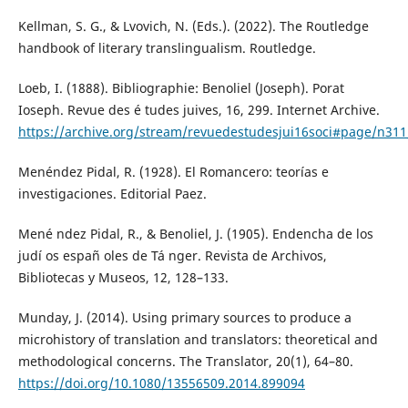
Kellman, S. G., & Lvovich, N. (Eds.). (2022). The Routledge
handbook of literary translingualism. Routledge.
Loeb, I. (1888). Bibliographie: Benoliel (Joseph). Porat
Ioseph. Revue des é tudes juives, 16, 299. Internet Archive.
https://archive.org/stream/revuedestudesjui16soci#page/n3
Menéndez Pidal, R. (1928). El Romancero: teorías e
investigaciones. Editorial Paez.
Mené ndez Pidal, R., & Benoliel, J. (1905). Endencha de los
judí os españ oles de Tá nger. Revista de Archivos,
Bibliotecas y Museos, 12, 128–133.
Munday, J. (2014). Using primary sources to produce a
microhistory of translation and translators: theoretical and
methodological concerns. The Translator, 20(1), 64–80.
https://doi.org/10.1080/13556509.2014.899094