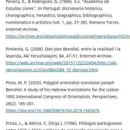
Pereira, E., & Rodrigues, G. (1904). S.v. “Academia de
Estudos Livres”. In Portugal: diccionario historico,
chorographico, heraldico, biographico, bibliographico,
numismatico e artistico (vol. 1, pp. 37–38). Romano Torres.
Internet Archive.
https://archive.org/details/portugaldicciona01pere/page/n5/
Pimienta, G. (2008). Don Jose Benoliel, entre la realidad i la
leyenda. Aki Yerushalayim, 84, 47–51. Internet Archive.
https://web.archive.org/web/20151122232454/http://aki-
yerushalayim.co.il/ay/084/084_10_donjose.html
Pinto, M. P. (2020). Polyglot orientalist-translator Joseph
Benoliel: A study of his Hebrew translations for the Lisbon
1892 International Congress of Orientalists. Perspectives,
28(2), 185–201.
https://doi.org/10.1080/0907676X.2019.1665076
Prista, L., & Albino, C. (Orgs.). (1996). Filólogos portugueses