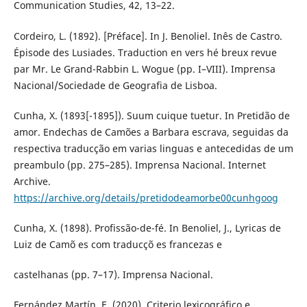
Communication Studies, 42, 13–22.
Cordeiro, L. (1892). [Préface]. In J. Benoliel. Inês de Castro.
Épisode des Lusiades. Traduction en vers hé breux revue
par Mr. Le Grand-Rabbin L. Wogue (pp. I–VIII). Imprensa
Nacional/Sociedade de Geografia de Lisboa.
Cunha, X. (1893[-1895]). Suum cuique tuetur. In Pretidão de
amor. Endechas de Camões a Barbara escrava, seguidas da
respectiva traducção em varias linguas e antecedidas de um
preambulo (pp. 275–285). Imprensa Nacional. Internet
Archive.
https://archive.org/details/pretidodeamorbe00cunhgoog
Cunha, X. (1898). Profissão-de-fé. In Benoliel, J., Lyricas de
Luiz de Camõ es com traducçõ es francezas e
castelhanas (pp. 7–17). Imprensa Nacional.
Fernández Martín, E. (2020). Criterio lexicográfico e