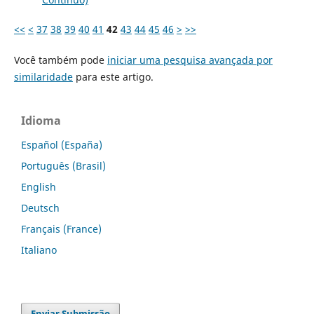
<<
<
37
38
39
40
41
42
43
44
45
46
>
>>
Você também pode
iniciar uma pesquisa avançada por
similaridade
para este artigo.
Idioma
Español (España)
Português (Brasil)
English
Deutsch
Français (France)
Italiano
Enviar Submissão