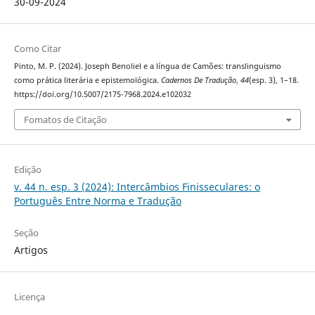
30-09-2024
Como Citar
Pinto, M. P. (2024). Joseph Benoliel e a língua de Camões: translinguismo
como prática literária e epistemológica.
Cadernos De Tradução
,
44
(esp. 3), 1–18.
https://doi.org/10.5007/2175-7968.2024.e102032
Fomatos de Citação
Edição
v. 44 n. esp. 3 (2024): Intercâmbios Finisseculares: o
Português Entre Norma e Tradução
Seção
Artigos
Licença