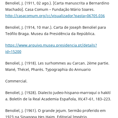
Benoliel, J. (1911, 02 ago.). [Carta manuscrita a Bernardino
Machado]. Casa Comum – Fundação Mário Soares.
http://casacomum.org/cc/visualizador?pasta=06705.036
Benoliel, J. (1914, 10 mar.). Carta de Joseph Benoliel para
Teófilo Braga. Museu da Presidência da República.
https://www.arquivo.museu.presidencia.pt/details?
id=15200
Benoliel, J. (1918). Les surhommes au Carcan. 2ème partie.
Mané, Thécel, Pharès. Typographia do Annuario
Commercial.
Benoliel, J. (1928). Dialecto judeo-hispano-marroquí o hakití
a. Boletín de la Real Academia Española, XV,47–61, 183–223.
Benoliel, J. (1961). O grande jejum. Sermão proferido em
1923 na Sinagoga Hes Haim. Editorial Império.