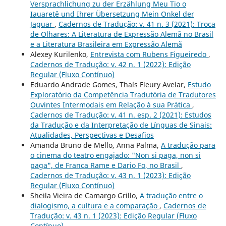
Versprachlichung zu der Erzählung Meu Tio o
Iauaretê und Ihrer Übersetzung Mein Onkel der
Jaguar
,
Cadernos de Tradução: v. 41 n. 3 (2021): Troca
de Olhares: A Literatura de Expressão Alemã no Brasil
e a Literatura Brasileira em Expressão Alemã
Alexey Kurilenko,
Entrevista com Rubens Figueiredo
,
Cadernos de Tradução: v. 42 n. 1 (2022): Edição
Regular (Fluxo Contínuo)
Eduardo Andrade Gomes, Thaís Fleury Avelar,
Estudo
Exploratório da Competência Tradutória de Tradutores
Ouvintes Intermodais em Relação à sua Prática
,
Cadernos de Tradução: v. 41 n. esp. 2 (2021): Estudos
da Tradução e da Interpretação de Línguas de Sinais:
Atualidades, Perspectivas e Desafios
Amanda Bruno de Mello, Anna Palma,
A tradução para
o cinema do teatro engajado: "Non si paga, non si
paga", de Franca Rame e Dario Fo, no Brasil
,
Cadernos de Tradução: v. 43 n. 1 (2023): Edição
Regular (Fluxo Contínuo)
Sheila Vieira de Camargo Grillo,
A tradução entre o
dialogismo, a cultura e a comparação
,
Cadernos de
Tradução: v. 43 n. 1 (2023): Edição Regular (Fluxo
Contínuo)