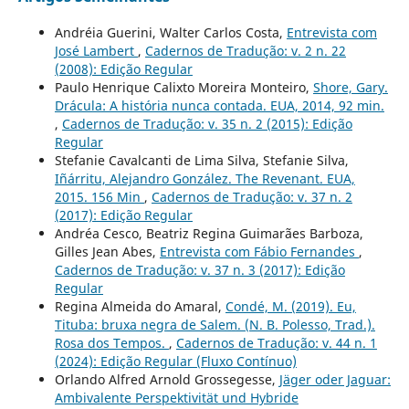
Andréia Guerini, Walter Carlos Costa,
Entrevista com
José Lambert
,
Cadernos de Tradução: v. 2 n. 22
(2008): Edição Regular
Paulo Henrique Calixto Moreira Monteiro,
Shore, Gary.
Drácula: A história nunca contada. EUA, 2014, 92 min.
,
Cadernos de Tradução: v. 35 n. 2 (2015): Edição
Regular
Stefanie Cavalcanti de Lima Silva, Stefanie Silva,
Iñárritu, Alejandro González. The Revenant. EUA,
2015. 156 Min
,
Cadernos de Tradução: v. 37 n. 2
(2017): Edição Regular
Andréa Cesco, Beatriz Regina Guimarães Barboza,
Gilles Jean Abes,
Entrevista com Fábio Fernandes
,
Cadernos de Tradução: v. 37 n. 3 (2017): Edição
Regular
Regina Almeida do Amaral,
Condé, M. (2019). Eu,
Tituba: bruxa negra de Salem. (N. B. Polesso, Trad.).
Rosa dos Tempos.
,
Cadernos de Tradução: v. 44 n. 1
(2024): Edição Regular (Fluxo Contínuo)
Orlando Alfred Arnold Grossegesse,
Jäger oder Jaguar:
Ambivalente Perspektivität und Hybride