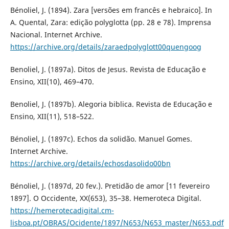
Bénoliel, J. (1894). Zara [versões em francês e hebraico]. In
A. Quental, Zara: edição polyglotta (pp. 28 e 78). Imprensa
Nacional. Internet Archive.
https://archive.org/details/zaraedpolyglott00quengoog
Benoliel, J. (1897a). Ditos de Jesus. Revista de Educação e
Ensino, XII(10), 469–470.
Benoliel, J. (1897b). Alegoria biblica. Revista de Educação e
Ensino, XII(11), 518–522.
Bénoliel, J. (1897c). Echos da solidão. Manuel Gomes.
Internet Archive.
https://archive.org/details/echosdasolido00bn
Bénoliel, J. (1897d, 20 fev.). Pretidão de amor [11 fevereiro
1897]. O Occidente, XX(653), 35–38. Hemeroteca Digital.
https://hemerotecadigital.cm-
lisboa.pt/OBRAS/Ocidente/1897/N653/N653_master/N653.pdf