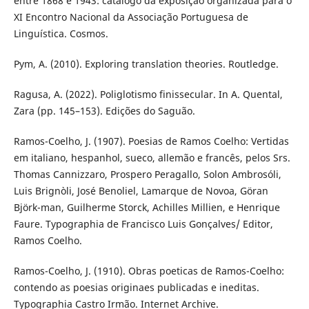
entre 1868 e 1943: catálogo da exposição organizada para o
XI Encontro Nacional da Associação Portuguesa de
Linguística. Cosmos.
Pym, A. (2010). Exploring translation theories. Routledge.
Ragusa, A. (2022). Poliglotismo finissecular. In A. Quental,
Zara (pp. 145–153). Edições do Saguão.
Ramos-Coelho, J. (1907). Poesias de Ramos Coelho: Vertidas
em italiano, hespanhol, sueco, allemão e francês, pelos Srs.
Thomas Cannizzaro, Prospero Peragallo, Solon Ambrosóli,
Luis Brignòli, José Benoliel, Lamarque de Novoa, Göran
Björk-man, Guilherme Storck, Achilles Millien, e Henrique
Faure. Typographia de Francisco Luis Gonçalves/ Editor,
Ramos Coelho.
Ramos-Coelho, J. (1910). Obras poeticas de Ramos-Coelho:
contendo as poesias originaes publicadas e ineditas.
Typographia Castro Irmão. Internet Archive.