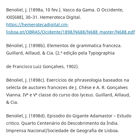
Benoliel, J. (1898a, 10 fev.). Vasco da Gama. O Occidente,
XXI(688), 30–31. Hemeroteca Digital.
https://hemerotecadigital.cm-
lisboa.pt/OBRAS/Ocidente/1898/N688/N688_master/N688.pdf
Bénoliel, J. (1898b). Elementos de grammatica franceza.
Guillard, Aillaud, & Cia. (2.ª edição pela Typographia
de Francisco Luiz Gonçalves, 1902).
Bénoliel, J. (1898c). Exercicios de phraseologia baseados na
selecta de auctores francezes de J. Chèse e A. R. Gonçalves
Vianna. IVª e Vª classe do curso dos lyceus. Guillard, Aillaud,
& Cia.
Benoliel, J. (1898d). Episodio do Gigante Adamastor – Estudo
critico. Quarto Centenário do Descobrimento da Índia.
Imprensa Nacional/Sociedade de Geografia de Lisboa.