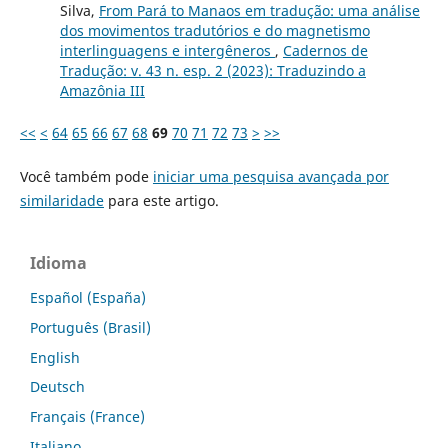
Silva,
From Pará to Manaos em tradução: uma análise
dos movimentos tradutórios e do magnetismo
interlinguagens e intergêneros
,
Cadernos de
Tradução: v. 43 n. esp. 2 (2023): Traduzindo a
Amazônia III
<<
<
64
65
66
67
68
69
70
71
72
73
>
>>
Você também pode
iniciar uma pesquisa avançada por
similaridade
para este artigo.
Idioma
Español (España)
Português (Brasil)
English
Deutsch
Français (France)
Italiano