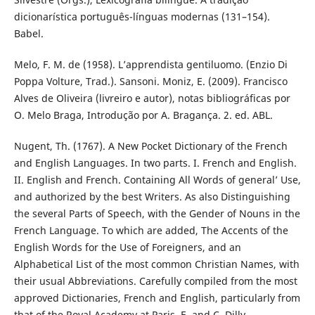
dicionarística português-línguas modernas (131–154).
Babel.
Melo, F. M. de (1958). L’apprendista gentiluomo. (Enzio Di
Poppa Volture, Trad.). Sansoni. Moniz, E. (2009). Francisco
Alves de Oliveira (livreiro e autor), notas bibliográficas por
O. Melo Braga, Introdução por A. Bragança. 2. ed. ABL.
Nugent, Th. (1767). A New Pocket Dictionary of the French
and English Languages. In two parts. I. French and English.
II. English and French. Containing All Words of general’ Use,
and authorized by the best Writers. As also Distinguishing
the several Parts of Speech, with the Gender of Nouns in the
French Language. To which are added, The Accents of the
English Words for the Use of Foreigners, and an
Alphabetical List of the most common Christian Names, with
their usual Abbreviations. Carefully compiled from the most
approved Dictionaries, French and English, particularly from
that of the Royal Academy at Paris. E. and C. Dilly.