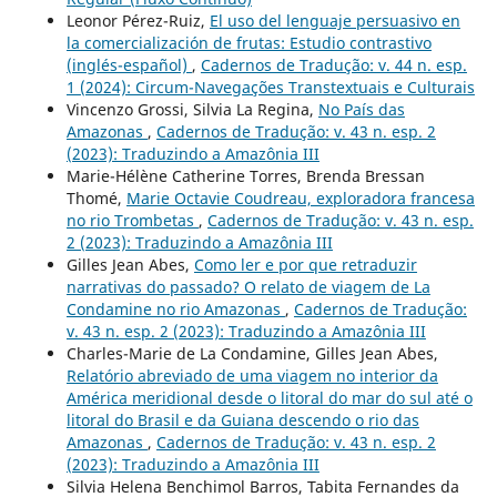
Leonor Pérez-Ruiz,
El uso del lenguaje persuasivo en
la comercialización de frutas: Estudio contrastivo
(inglés-español)
,
Cadernos de Tradução: v. 44 n. esp.
1 (2024): Circum-Navegações Transtextuais e Culturais
Vincenzo Grossi, Silvia La Regina,
No País das
Amazonas
,
Cadernos de Tradução: v. 43 n. esp. 2
(2023): Traduzindo a Amazônia III
Marie-Hélène Catherine Torres, Brenda Bressan
Thomé,
Marie Octavie Coudreau, exploradora francesa
no rio Trombetas
,
Cadernos de Tradução: v. 43 n. esp.
2 (2023): Traduzindo a Amazônia III
Gilles Jean Abes,
Como ler e por que retraduzir
narrativas do passado? O relato de viagem de La
Condamine no rio Amazonas
,
Cadernos de Tradução:
v. 43 n. esp. 2 (2023): Traduzindo a Amazônia III
Charles-Marie de La Condamine, Gilles Jean Abes,
Relatório abreviado de uma viagem no interior da
América meridional desde o litoral do mar do sul até o
litoral do Brasil e da Guiana descendo o rio das
Amazonas
,
Cadernos de Tradução: v. 43 n. esp. 2
(2023): Traduzindo a Amazônia III
Silvia Helena Benchimol Barros, Tabita Fernandes da