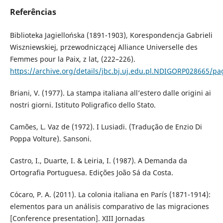
Referências
Biblioteka Jagiellońska (1891-1903), Korespondencja Gabrieli
Wiszniewskiej, przewodniczącej Alliance Universelle des
Femmes pour la Paix, z lat, (222–226).
https://archive.org/details/jbc.bj.uj.edu.pl.NDIGORP028665/
Briani, V. (1977). La stampa italiana all’estero dalle origini ai
nostri giorni. Istituto Poligrafico dello Stato.
Camões, L. Vaz de (1972). I Lusiadi. (Tradução de Enzio Di
Poppa Volture). Sansoni.
Castro, I., Duarte, I. & Leiria, I. (1987). A Demanda da
Ortografia Portuguesa. Edições João Sá da Costa.
Cócaro, P. A. (2011). La colonia italiana en París (1871-1914):
elementos para un análisis comparativo de las migraciones
[Conference presentation]. XIII Jornadas