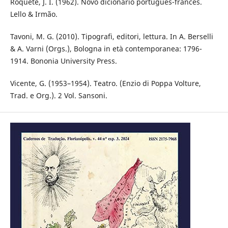
Roquete, J. I. (1962). Novo dicionário português-francês.
Lello & Irmão.
Tavoni, M. G. (2010). Tipografi, editori, lettura. In A. Berselli
& A. Varni (Orgs.), Bologna in età contemporanea: 1796-
1914. Bononia University Press.
Vicente, G. (1953–1954). Teatro. (Enzio di Poppa Volture,
Trad. e Org.). 2 Vol. Sansoni.