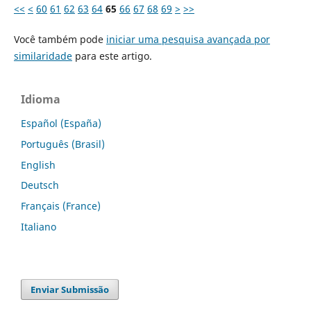
<<
<
60
61
62
63
64
65
66
67
68
69
>
>>
Você também pode
iniciar uma pesquisa avançada por
similaridade
para este artigo.
Idioma
Español (España)
Português (Brasil)
English
Deutsch
Français (France)
Italiano
Enviar Submissão