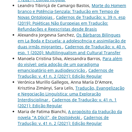
Leandro Tibiriçá de Camargo Bastos,
Morte do Homem
branco e Potência-Senzala: Tradução em Tempo de
Novas Ontologias
,
Cadernos de Tradução: v. 39 n. esp
(2019): Poiéticas Não Europeias em Tradução:
Refundações e Reescristas desde Brasis
Alexandra Jorgevna Sanchez,
Os Bárbaros Bilíngues
em La Boda e Escuela: a adolescência e assimilação de
duas irmãs migrantes
,
Cadernos de Tradução: v. 40 n.
esp. 1 (2020): Multilingualism and Cultural Transfer
Manoela Cristina Silva, Alessandra Barros,
Para além
do visível: pela adoção de um paradigma
emancipatório em audiodescrição
,
Cadernos de
Tradução: v. 41 n. 2 (2021): Edição Regular
Verónica Murillo Gallegos, Anna María D’Amore,
Krisztina Zimányi, Sara Lelis,
Tradução, Evangelização
e Negociação Linguística: uma Exploração
Interdisciplinar
,
Cadernos de Tradução: v. 41 n. 1
(2021): Edição Regular
Maria de Fatima Bianchi,
A propósito da tradução da
novela "A D´ócil", de Dostoiévski
,
Cadernos de
Tradução: v. 41 n. 2 (2021): Edição Regular