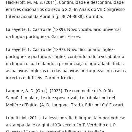
Hackerott, M. M. S. (2011). Continuidade e descontinuidade
em três dicionários do século XIX. In Anais do VII Congresso
Internacional da Abralin (p. 3074-3088). Curitiba.
La Fayette, L. Castro de (1889), Novo vocabulario universal
da lingua portugueza. Garnier Frères.
La Fayette, L. Castro de (1897). Novo diccionario inglez-
portuguez e portuguez-inglez; contendo todo o vocabulario
da lingua usual e dando a pronunciaçã o figurada de todas
as palavras inglezas e a das palavras portuguezas nos casos
incertos e difficeis. Garnier Irmãos.
Langone, A. D. (Org.). (2023). Tre commedie di Ya‘qūb
Sannū. Il malato, Le due spose rivali, Le tribolazioni del
Molière d’Egitto. (A. D. Langone, Trad.). Edizioni Ca’ Foscari.
Lupetti, M. (2011). La lessicografia bilingue italo-portoghese
a stampa dalle origini al XIX secolo. In T. Verdelho e J. P.
Silvestre (Orgs.), Lexicografia bilingue. A tradição