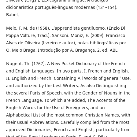
dicionarística português-línguas modernas (131–154).
Babel.
Melo, F. M. de (1958). L’apprendista gentiluomo. (Enzio Di
Poppa Volture, Trad.). Sansoni. Moniz, E. (2009). Francisco
Alves de Oliveira (livreiro e autor), notas bibliográficas por
O. Melo Braga, Introdução por A. Bragança. 2. ed. ABL.
Nugent, Th. (1767). A New Pocket Dictionary of the French
and English Languages. In two parts. I. French and English.
II. English and French. Containing All Words of general’ Use,
and authorized by the best Writers. As also Distinguishing
the several Parts of Speech, with the Gender of Nouns in the
French Language. To which are added, The Accents of the
English Words for the Use of Foreigners, and an
Alphabetical List of the most common Christian Names, with
their usual Abbreviations. Carefully compiled from the most
approved Dictionaries, French and English, particularly from
that of the Royal Academy at Paris. E. and C. Dilly.