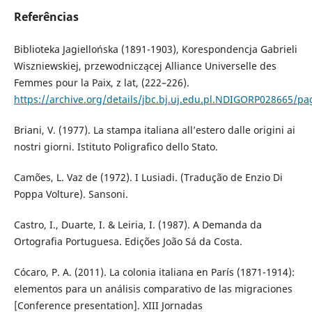
Referências
Biblioteka Jagiellońska (1891-1903), Korespondencja Gabrieli
Wiszniewskiej, przewodniczącej Alliance Universelle des
Femmes pour la Paix, z lat, (222–226).
https://archive.org/details/jbc.bj.uj.edu.pl.NDIGORP028665/
Briani, V. (1977). La stampa italiana all’estero dalle origini ai
nostri giorni. Istituto Poligrafico dello Stato.
Camões, L. Vaz de (1972). I Lusiadi. (Tradução de Enzio Di
Poppa Volture). Sansoni.
Castro, I., Duarte, I. & Leiria, I. (1987). A Demanda da
Ortografia Portuguesa. Edições João Sá da Costa.
Cócaro, P. A. (2011). La colonia italiana en París (1871-1914):
elementos para un análisis comparativo de las migraciones
[Conference presentation]. XIII Jornadas