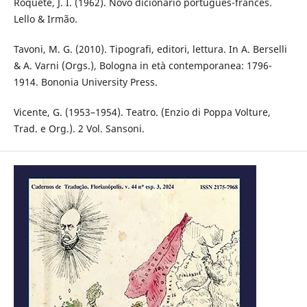
Roquete, J. I. (1962). Novo dicionário português-francês.
Lello & Irmão.
Tavoni, M. G. (2010). Tipografi, editori, lettura. In A. Berselli
& A. Varni (Orgs.), Bologna in età contemporanea: 1796-
1914. Bononia University Press.
Vicente, G. (1953–1954). Teatro. (Enzio di Poppa Volture,
Trad. e Org.). 2 Vol. Sansoni.