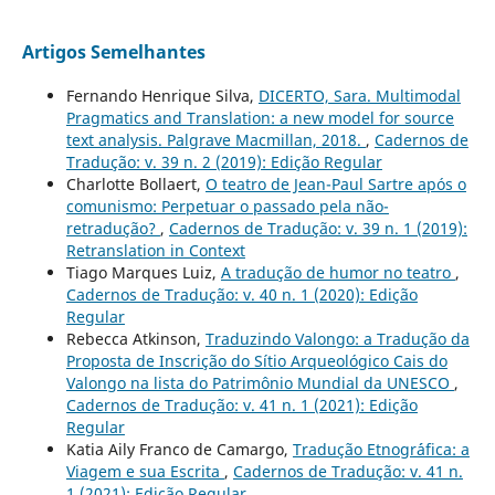
Artigos Semelhantes
Fernando Henrique Silva,
DICERTO, Sara. Multimodal
Pragmatics and Translation: a new model for source
text analysis. Palgrave Macmillan, 2018.
,
Cadernos de
Tradução: v. 39 n. 2 (2019): Edição Regular
Charlotte Bollaert,
O teatro de Jean-Paul Sartre após o
comunismo: Perpetuar o passado pela não-
retradução?
,
Cadernos de Tradução: v. 39 n. 1 (2019):
Retranslation in Context
Tiago Marques Luiz,
A tradução de humor no teatro
,
Cadernos de Tradução: v. 40 n. 1 (2020): Edição
Regular
Rebecca Atkinson,
Traduzindo Valongo: a Tradução da
Proposta de Inscrição do Sítio Arqueológico Cais do
Valongo na lista do Patrimônio Mundial da UNESCO
,
Cadernos de Tradução: v. 41 n. 1 (2021): Edição
Regular
Katia Aily Franco de Camargo,
Tradução Etnogr´´afica: a
Viagem e sua Escrita
,
Cadernos de Tradução: v. 41 n.
1 (2021): Edição Regular