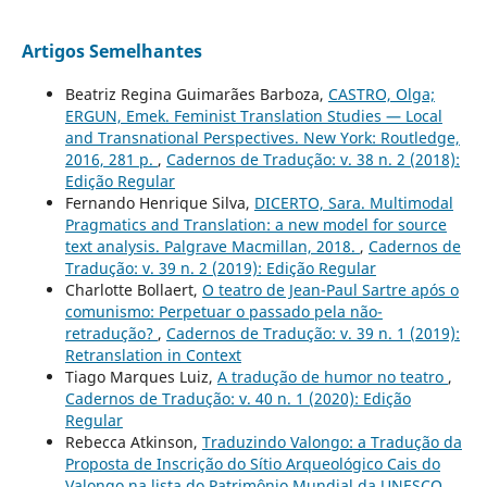
Artigos Semelhantes
Beatriz Regina Guimarães Barboza,
CASTRO, Olga;
ERGUN, Emek. Feminist Translation Studies — Local
and Transnational Perspectives. New York: Routledge,
2016, 281 p.
,
Cadernos de Tradução: v. 38 n. 2 (2018):
Edição Regular
Fernando Henrique Silva,
DICERTO, Sara. Multimodal
Pragmatics and Translation: a new model for source
text analysis. Palgrave Macmillan, 2018.
,
Cadernos de
Tradução: v. 39 n. 2 (2019): Edição Regular
Charlotte Bollaert,
O teatro de Jean-Paul Sartre após o
comunismo: Perpetuar o passado pela não-
retradução?
,
Cadernos de Tradução: v. 39 n. 1 (2019):
Retranslation in Context
Tiago Marques Luiz,
A tradução de humor no teatro
,
Cadernos de Tradução: v. 40 n. 1 (2020): Edição
Regular
Rebecca Atkinson,
Traduzindo Valongo: a Tradução da
Proposta de Inscrição do Sítio Arqueológico Cais do
Valongo na lista do Patrimônio Mundial da UNESCO
,