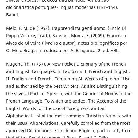
dicionarística português-línguas modernas (131–154).
Babel.
Melo, F. M. de (1958). L’apprendista gentiluomo. (Enzio Di
Poppa Volture, Trad.). Sansoni. Moniz, E. (2009). Francisco
Alves de Oliveira (livreiro e autor), notas bibliográficas por
O. Melo Braga, Introdução por A. Bragança. 2. ed. ABL.
Nugent, Th. (1767). A New Pocket Dictionary of the French
and English Languages. In two parts. I. French and English.
II. English and French. Containing All Words of general’ Use,
and authorized by the best Writers. As also Distinguishing
the several Parts of Speech, with the Gender of Nouns in the
French Language. To which are added, The Accents of the
English Words for the Use of Foreigners, and an
Alphabetical List of the most common Christian Names, with
their usual Abbreviations. Carefully compiled from the most
approved Dictionaries, French and English, particularly from
that of the Royal Academy at Paris. E. and C. Dilly.