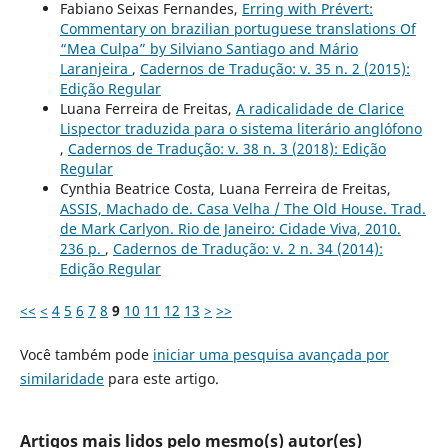
Fabiano Seixas Fernandes,
Erring with Prévert:
Commentary on brazilian portuguese translations Of
“Mea Culpa” by Silviano Santiago and Mário
Laranjeira
,
Cadernos de Tradução: v. 35 n. 2 (2015):
Edição Regular
Luana Ferreira de Freitas,
A radicalidade de Clarice
Lispector traduzida para o sistema literário anglófono
,
Cadernos de Tradução: v. 38 n. 3 (2018): Edição
Regular
Cynthia Beatrice Costa, Luana Ferreira de Freitas,
ASSIS, Machado de. Casa Velha / The Old House. Trad.
de Mark Carlyon. Rio de Janeiro: Cidade Viva, 2010.
236 p.
,
Cadernos de Tradução: v. 2 n. 34 (2014):
Edição Regular
<<
<
4
5
6
7
8
9
10
11
12
13
>
>>
Você também pode
iniciar uma pesquisa avançada por
similaridade
para este artigo.
Artigos mais lidos pelo mesmo(s) autor(es)