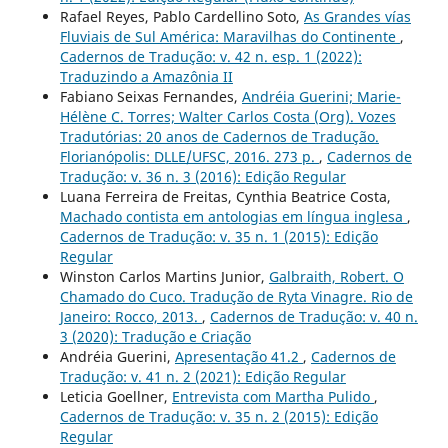
Rafael Reyes, Pablo Cardellino Soto,
As Grandes vías
Fluviais de Sul América: Maravilhas do Continente
,
Cadernos de Tradução: v. 42 n. esp. 1 (2022):
Traduzindo a Amazônia II
Fabiano Seixas Fernandes,
Andréia Guerini; Marie-
Hélène C. Torres; Walter Carlos Costa (Org). Vozes
Tradutórias: 20 anos de Cadernos de Tradução.
Florianópolis: DLLE/UFSC, 2016. 273 p.
,
Cadernos de
Tradução: v. 36 n. 3 (2016): Edição Regular
Luana Ferreira de Freitas, Cynthia Beatrice Costa,
Machado contista em antologias em língua inglesa
,
Cadernos de Tradução: v. 35 n. 1 (2015): Edição
Regular
Winston Carlos Martins Junior,
Galbraith, Robert. O
Chamado do Cuco. Tradução de Ryta Vinagre. Rio de
Janeiro: Rocco, 2013.
,
Cadernos de Tradução: v. 40 n.
3 (2020): Tradução e Criação
Andréia Guerini,
Apresentação 41.2
,
Cadernos de
Tradução: v. 41 n. 2 (2021): Edição Regular
Leticia Goellner,
Entrevista com Martha Pulido
,
Cadernos de Tradução: v. 35 n. 2 (2015): Edição
Regular