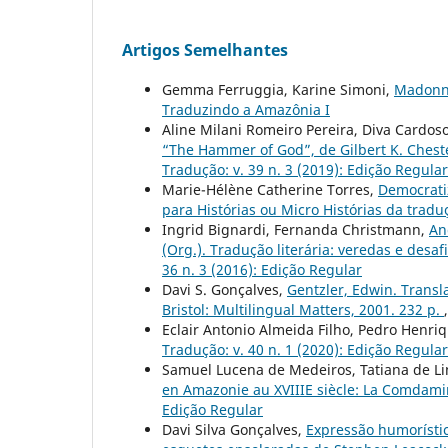
Artigos Semelhantes
Gemma Ferruggia, Karine Simoni,
Madonna
Traduzindo a Amazônia I
Aline Milani Romeiro Pereira, Diva Cardo
“The Hammer of God”, de Gilbert K. Cheste
Tradução: v. 39 n. 3 (2019): Edição Regular
Marie-Hélène Catherine Torres,
Democrati
para Histórias ou Micro Histórias da tradu
Ingrid Bignardi, Fernanda Christmann,
An
(Org.). Tradução literária: veredas e desaf
36 n. 3 (2016): Edição Regular
Davi S. Gonçalves,
Gentzler, Edwin. Transla
Bristol: Multilingual Matters, 2001. 232 p.
Eclair Antonio Almeida Filho, Pedro Henri
Tradução: v. 40 n. 1 (2020): Edição Regular
Samuel Lucena de Medeiros, Tatiana de Li
en Amazonie au XVIIIE siècle: La Comdami
Edição Regular
Davi Silva Gonçalves,
Expressão humorístic