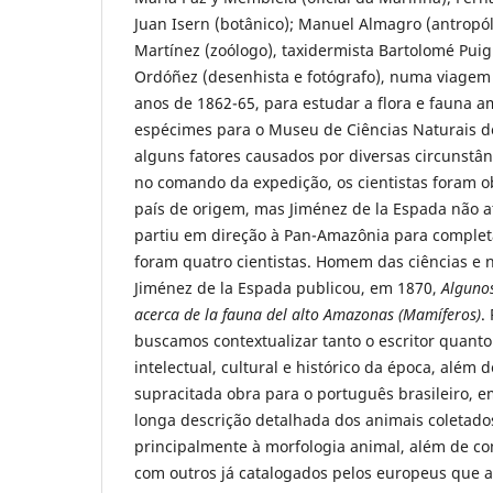
Juan Isern (botânico); Manuel Almagro (antropól
Martínez (zoólogo), taxidermista Bartolomé Puig 
Ordóñez (desenhista e fotógrafo), numa viagem
anos de 1862-65, para estudar a flora e fauna a
espécimes para o Museu de Ciências Naturais de
alguns fatores causados por diversas circunstâ
no comando da expedição, os cientistas foram ob
país de origem, mas Jiménez de la Espada não
partiu em direção à Pan-Amazônia para completa
foram quatro cientistas. Homem das ciências e n
Jiménez de la Espada publicou, em 1870,
Algunos
acerca de la fauna del alto Amazonas (Mamíferos)
.
buscamos contextualizar tanto o escritor quant
intelectual, cultural e histórico da época, além 
supracitada obra para o português brasileiro, 
longa descrição detalhada dos animais coletado
principalmente à morfologia animal, além de c
com outros já catalogados pelos europeus que 