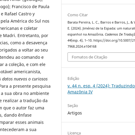
ogo); Francisco de Paula
e Rafael Castro y
Como Citar
 pela América do Sul nos
Barata Pereira, L. C., Barros e Barros, J., & 
mericanas e coletar
E. (2024). Jiménez de la Espada: um natural
espanhol na Amazônia.
Cadernos De Traduç
 Madri. Entretanto, por
44
(esp. 4), 1–10. https://doi.org/10.5007/2
ncias, como a desavença
7968.2024.e104168
rigados a voltar ao seu
Fomatos de Citação
 atendeu ao comando e
r a coleção, e com ele
otável americanista,
Edição
 datos nuevos o curiosos
v. 44 n. esp. 4 (2024): Traduzindo
 Para a presente pesquisa
Amazônia IV
o a sua obra no ambiente
de realizar a tradução da
Seção
em que o autor faz uma
Artigos
s, dando ênfase
omparar esses animais
antecederam a sua
Licença