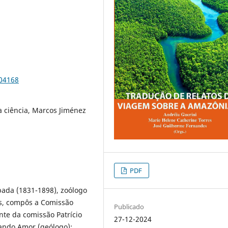
104168
a ciência, Marcos Jiménez
PDF
pada (1831-1898), zoólogo
is, compôs a Comissão
Publicado
nte da comissão Patrício
27-12-2024
nando Amor (geólogo);