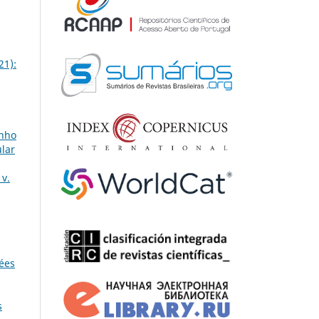
21):
inho
ular
v.
dées
s