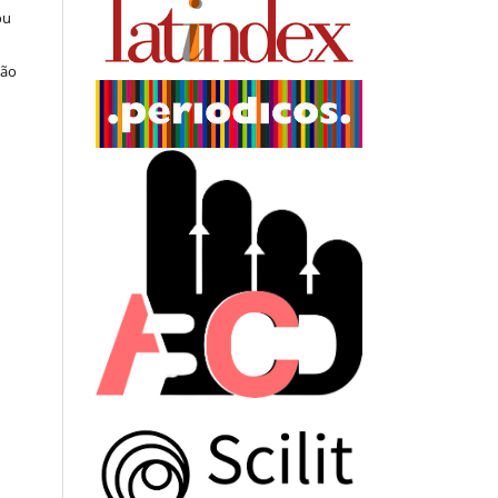
ou
ção