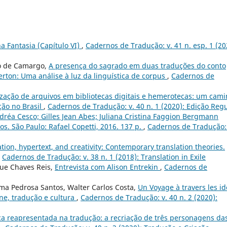
 Fantasia (Capítulo VI)
,
Cadernos de Tradução: v. 41 n. esp. 1 (20
so de Camargo,
A presença do sagrado em duas traduções do conto
rton: Uma análise à luz da linguística de corpus
,
Cadernos de
zação de arquivos em bibliotecas digitais e hemerotecas: um cam
ção no Brasil
,
Cadernos de Tradução: v. 40 n. 1 (2020): Edição Reg
dréa Cesco; Gilles Jean Abes; Juliana Cristina Faggion Bergmann
ios. São Paulo: Rafael Copetti, 2016. 137 p.
,
Cadernos de Tradução: 
tion, hypertext, and creativity: Contemporary translation theories.
,
Cadernos de Tradução: v. 38 n. 1 (2018): Translation in Exile
que Chaves Reis,
Entrevista com Alison Entrekin
,
Cadernos de
ma Pedrosa Santos, Walter Carlos Costa,
Un Voyage à travers les i
ne, tradução e cultura
,
Cadernos de Tradução: v. 40 n. 2 (2020):
a reapresentada na tradução: a recriação de três personagens da