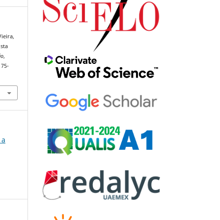
Vieira,
ista
ão
,
175-
 a