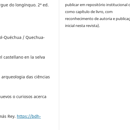
rgue do longínquo. 2ª ed.
publicar em repositório institucional 
como capítulo de livro, com
reconhecimento de autoria e publica
inicial nesta revista).
nhol-Quéchua / Quechua-
l castellano en la selva
a arqueologia das ciências
nuevos o curiosos acerca
omás Rey.
https://bdh-