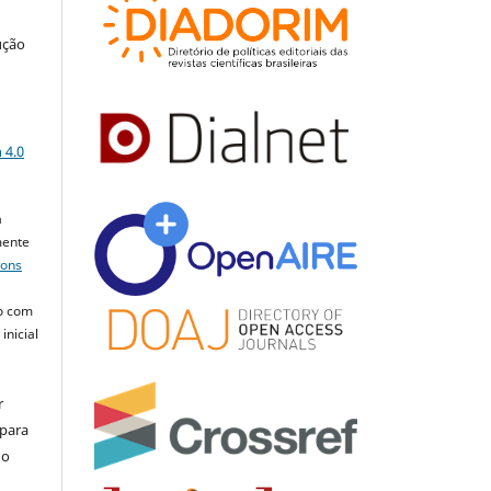
ução
a
 4.0
a
mente
mons
o com
inicial
r
 para
do