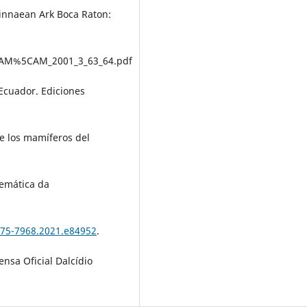
Linnaean Ark Boca Raton:
df_AM%5CAM_2001_3_63_64.pdf
 Ecuador. Ediciones
re los mamíferos del
lemática da
175-7968.2021.e84952
.
nsa Oficial Dalcídio