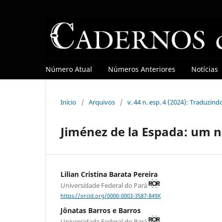
Número Atual
Números Anteriores
Notícias
Início
/
Arquivos
/
v. 44 n. esp. 4 (2024): Traduzin
Jiménez de la Espada: um 
Lilian Cristina Barata Pereira
Universidade Federal do Pará
https://orcid.org/0000-0003-3587-849X
Jônatas Barros e Barros
Universidade Federal do Pará