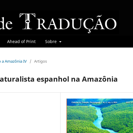
Ahead of Print
Sobre
do a Amazônia IV
/
Artigos
naturalista espanhol na Amazônia