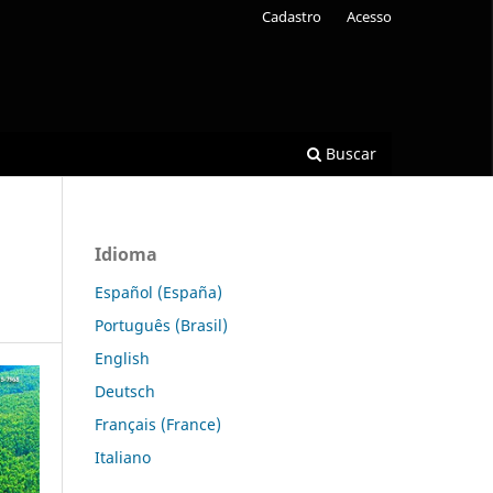
Cadastro
Acesso
Buscar
Idioma
Español (España)
Português (Brasil)
English
Deutsch
Français (France)
Italiano