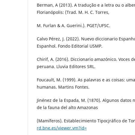
Berman, A (2013). A tradução e a letra ou o albe
Florianópolis: (Trad. M. H. C. Torres,
M. Furlan & A. Guerini.). PGET/UFSC.
Calvo Pérez, J. (2022). Nuevo diccionario Espa
Espanhol. Fondo Editorial USMP.
Chirif, A. (2016). Diccionario amazónico. Voces de
peruana. Lluvia Editores SRL.
Foucault, M. (1999). As palavras e as coisas: um
humanas. Martins Fontes.
Jinénez de la Espada, M. (1870). Algunos datos 
de la fauna del alto Amazonas
(Mamíferos). Establecimiento Tipocjráfico de T
rd.bne.es/viewer.vm?id=