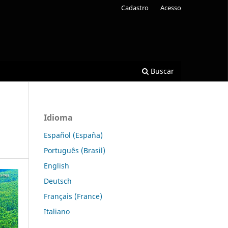
Cadastro
Acesso
Buscar
Idioma
Español (España)
Português (Brasil)
English
Deutsch
Français (France)
Italiano