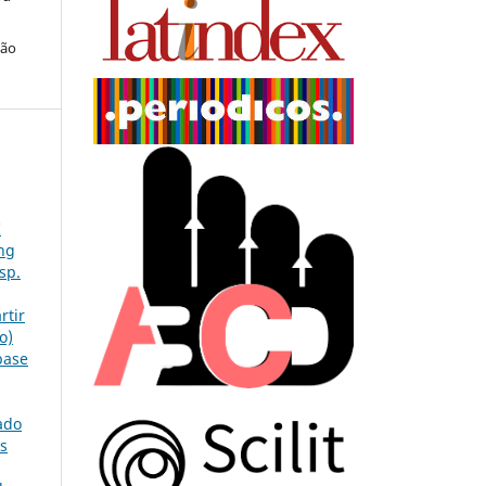
ção
I
ng
sp.
rtir
o)
base
ado
as