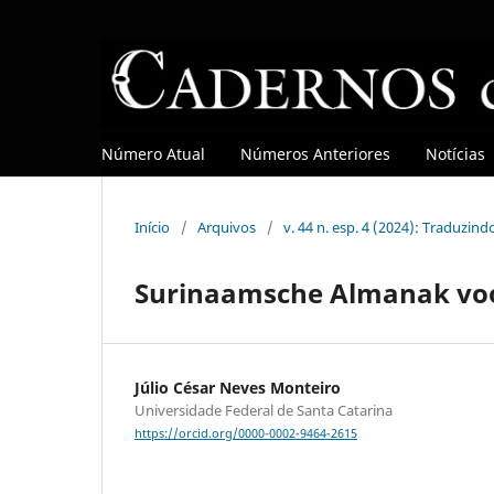
Número Atual
Números Anteriores
Notícias
Início
/
Arquivos
/
v. 44 n. esp. 4 (2024): Traduzin
Surinaamsche Almanak voor
Júlio César Neves Monteiro
Universidade Federal de Santa Catarina
https://orcid.org/0000-0002-9464-2615