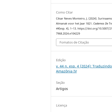
Como Citar
César Neves Monteiro, J. (2024). Surinaam
Almanak voor het Jaar 1821.
Cadernos De Tr
44
(esp. 4), 1–13. https://doi.org/10.5007/2
7968.2024.e104229
Fomatos de Citação
Edição
v. 44 n. esp. 4 (2024): Traduzindo
Amazônia IV
Seção
Artigos
Licença