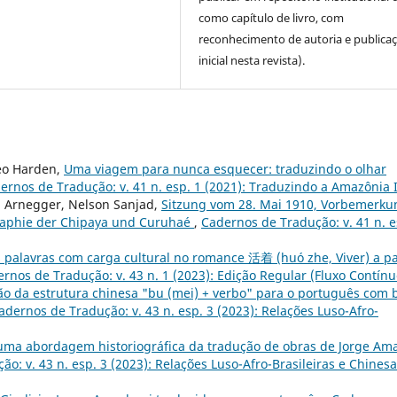
como capítulo de livro, com
reconhecimento de autoria e publica
inicial nesta revista).
eo Harden,
Uma viagem para nunca esquecer: traduzindo o olhar
ernos de Tradução: v. 41 n. esp. 1 (2021): Traduzindo a Amazônia 
n Arnegger, Nelson Sanjad,
Sitzung vom 28. Mai 1910, Vorbemerku
raphie der Chipaya und Curuhaé
,
Cadernos de Tradução: v. 41 n. e
 palavras com carga cultural no romance 活着 (huó zhe, Viver) a pa
rnos de Tradução: v. 43 n. 1 (2023): Edição Regular (Fluxo Contínu
ão da estrutura chinesa "bu (mei) + verbo" para o português com 
adernos de Tradução: v. 43 n. esp. 3 (2023): Relações Luso-Afro-
uma abordagem historiográfica da tradução de obras de Jorge Am
o: v. 43 n. esp. 3 (2023): Relações Luso-Afro-Brasileiras e Chines