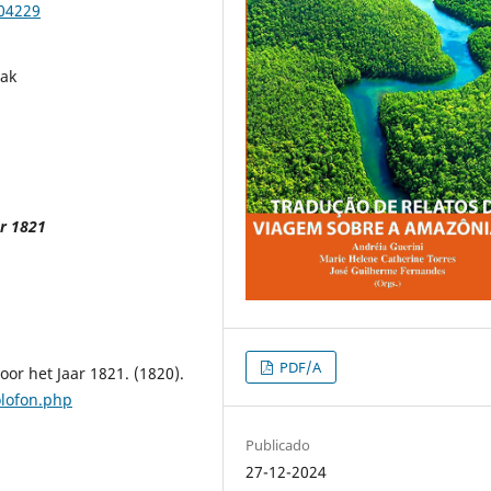
104229
ak
r 1821
PDF/A
or het Jaar 1821. (1820).
olofon.php
Publicado
27-12-2024