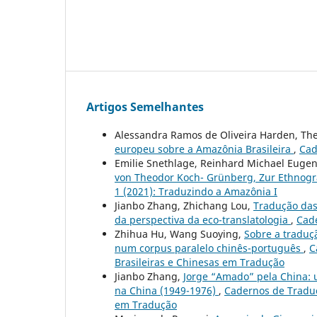
Artigos Semelhantes
Alessandra Ramos de Oliveira Harden, Th
europeu sobre a Amazônia Brasileira
,
Cad
Emilie Snethlage, Reinhard Michael Euge
von Theodor Koch- Grünberg, Zur Ethnog
1 (2021): Traduzindo a Amazônia I
Jianbo Zhang, Zhichang Lou,
Tradução das
da perspectiva da eco-translatologia
,
Cade
Zhihua Hu, Wang Suoying,
Sobre a traduç
num corpus paralelo chinês-português
,
C
Brasileiras e Chinesas em Tradução
Jianbo Zhang,
Jorge “Amado” pela China: 
na China (1949-1976)
,
Cadernos de Traduçã
em Tradução