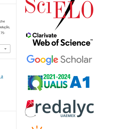
sche
adução
,
175-
 a