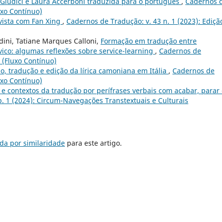
 Giudici e Laura Accerboni traduzida para o português
,
Cadernos 
uxo Contínuo)
vista com Fan Xing
,
Cadernos de Tradução: v. 43 n. 1 (2023): Ediçã
rdini, Tatiane Marques Calloni,
Formação em tradução entre
ico: algumas reflexões sobre service-learning
,
Cadernos de
r (Fluxo Contínuo)
o, tradução e edição da lírica camoniana em Itália
,
Cadernos de
uxo Contínuo)
e contextos da tradução por perífrases verbais com acabar, parar
p. 1 (2024): Circum-Navegações Transtextuais e Culturais
da por similaridade
para este artigo.