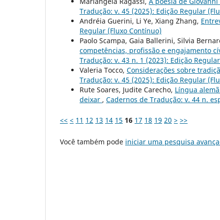
Mariangela Ragassi,
A poesia de Giovanni
Tradução: v. 45 (2025): Edição Regular (Fl
Andréia Guerini, Li Ye, Xiang Zhang,
Entre
Regular (Fluxo Contínuo)
Paolo Scampa, Gaia Ballerini, Silvia Berna
competências, profissão e engajamento cív
Tradução: v. 43 n. 1 (2023): Edição Regula
Valeria Tocco,
Considerações sobre tradiçã
Tradução: v. 45 (2025): Edição Regular (Fl
Rute Soares, Judite Carecho,
Língua alemã 
deixar
,
Cadernos de Tradução: v. 44 n. es
<<
<
11
12
13
14
15
16
17
18
19
20
>
>>
Você também pode
iniciar uma pesquisa avança