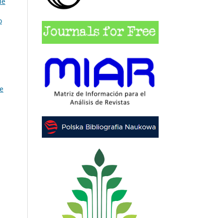
de
o
 e