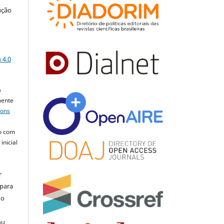
ução
a
 4.0
a
mente
mons
o com
inicial
r
 para
do
ou