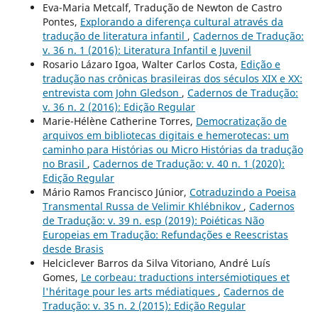
Eva-Maria Metcalf, Tradução de Newton de Castro
Pontes,
Explorando a diferença cultural através da
tradução de literatura infantil
,
Cadernos de Tradução:
v. 36 n. 1 (2016): Literatura Infantil e Juvenil
Rosario Lázaro Igoa, Walter Carlos Costa,
Edição e
tradução nas crônicas brasileiras dos séculos XIX e XX:
entrevista com John Gledson
,
Cadernos de Tradução:
v. 36 n. 2 (2016): Edição Regular
Marie-Hélène Catherine Torres,
Democratização de
arquivos em bibliotecas digitais e hemerotecas: um
caminho para Histórias ou Micro Histórias da tradução
no Brasil
,
Cadernos de Tradução: v. 40 n. 1 (2020):
Edição Regular
Mário Ramos Francisco Júnior,
Cotraduzindo a Poeisa
Transmental Russa de Velimir Khlébnikov
,
Cadernos
de Tradução: v. 39 n. esp (2019): Poiéticas Não
Europeias em Tradução: Refundações e Reescristas
desde Brasis
Helciclever Barros da Silva Vitoriano, André Luís
Gomes,
Le corbeau: traductions intersémiotiques et
l'héritage pour les arts médiatiques
,
Cadernos de
Tradução: v. 35 n. 2 (2015): Edição Regular