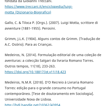
fondata da Giovanni Treccani.
https://www.treccani.it/enciclopedia/luigi-
motta_(Dizionario-Biografico)
Gallo, C. & Tiloca P. (Orgs.). (2007). Luigi Motta, scrittore di
avventure (1881-1955). Perosini.
Grimm, J.L.K. (1904). Alguns contos de Grimm. (Tradução de
A.C. Osório). Para as Crianças.
Medeiros, N. (2014). Formulação editorial de uma coleção de
aventuras: a colecção Salgari da livraria Romano Torres.
Outros tempos, 11(18), 233-263.
https://doi.org/10.18817/ot.v11i18.423
Medeiros, N.M.R. (2018). D’O Recreio à Livraria Romano
Torres: edição para o grande consumo no Portugal
contemporâneo. [Tese de doutoramento em Sociologia].
Universidade Nova de Lisboa.
http://hdl.handle.net/10362/43954