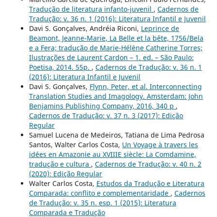
Tradução de literatura infanto-juvenil
,
Cadernos de
Tradução: v. 36 n. 1 (2016): Literatura Infantil e Juvenil
Davi S. Gonçalves, Andréia Riconi,
Leprince de
Beamont, Jeanne-Marie, La Belle et la bête, 1756/Bela
e a Fera; tradução de Marie-Hélène Catherine Torres;
Ilustrações de Laurent Cardon – 1. ed. – São Paulo:
Poetisa, 2014. 55p.
,
Cadernos de Tradução: v. 36 n. 1
(2016): Literatura Infantil e Juvenil
Davi S. Gonçalves,
Flynn, Peter, et al. Interconnecting
Translation Studies and Imagology. Amsterdam: John
Benjamins Publishing Company, 2016, 340 p
,
Cadernos de Tradução: v. 37 n. 3 (2017): Edição
Regular
Samuel Lucena de Medeiros, Tatiana de Lima Pedrosa
Santos, Walter Carlos Costa,
Un Voyage à travers les
idées en Amazonie au XVIIIE siècle: La Comdamine,
tradução e cultura
,
Cadernos de Tradução: v. 40 n. 2
(2020): Edição Regular
Walter Carlos Costa,
Estudos da Tradução e Literatura
Comparada: conflito e complementaridade
,
Cadernos
de Tradução: v. 35 n. esp. 1 (2015): Literatura
Comparada e Tradução