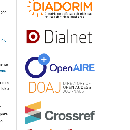
ução
a
 4.0
a
mente
mons
o com
inicial
r
 para
do