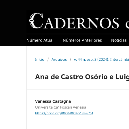
Número Atual
Números Anteriores
Notícias
Início
/
Arquivos
/
v. 44 n. esp. 3 (2024): Intercâ
Ana de Castro Osório e Lui
Vanessa Castagna
Università Ca' Foscari Venezia
https://orcid.org/0000-0002-5183-6751