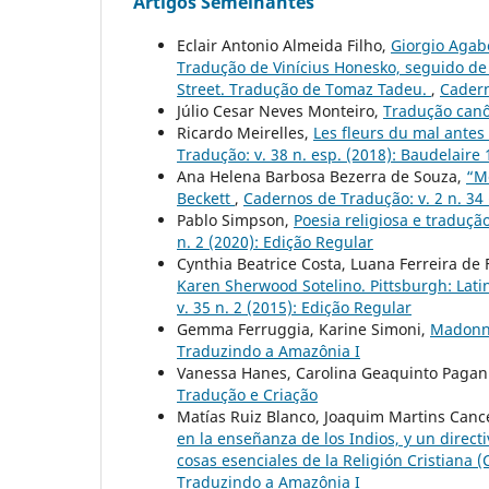
Artigos Semelhantes
Eclair Antonio Almeida Filho,
Giorgio Agabe
Tradução de Vinícius Honesko, seguido de 
Street. Tradução de Tomaz Tadeu.
,
Cadern
Júlio Cesar Neves Monteiro,
Tradução can
Ricardo Meirelles,
Les fleurs du mal antes
Tradução: v. 38 n. esp. (2018): Baudelaire
Ana Helena Barbosa Bezerra de Souza,
“M
Beckett
,
Cadernos de Tradução: v. 2 n. 34 
Pablo Simpson,
Poesia religiosa e traduç
n. 2 (2020): Edição Regular
Cynthia Beatrice Costa, Luana Ferreira de 
Karen Sherwood Sotelino. Pittsburgh: Lati
v. 35 n. 2 (2015): Edição Regular
Gemma Ferruggia, Karine Simoni,
Madonna
Traduzindo a Amazônia I
Vanessa Hanes, Carolina Geaquinto Pagan
Tradução e Criação
Matías Ruiz Blanco, Joaquim Martins Cancel
en la enseñanza de los Indios, y un direc
cosas esenciales de la Religión Cristiana (Ca
Traduzindo a Amazônia I