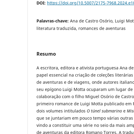
DOI:
https://doi.org/10.5007/2175-7968.2024.e
Palavras-chave:
Ana de Castro Osório, Luigi Mott
literatura traduzida, romances de aventuras
Resumo
A escritora, editora e ativista portuguesa Ana d
papel essencial na criação de coleções literári
de aventuras e de viagens, onde autores italiano
seu epígono Luigi Motta ocuparam um lugar de p
colaboração com o filho Miguel Osório de Castro
primeiro romance de Luigi Motta publicado em 
dois volumes intitulados
O túnel submarino
e
Mis
que se juntariam em pouco tempo várias outras o
vindo a constituir uma série no seio da mais a
de aventuras da editora Romano Torres. A trad