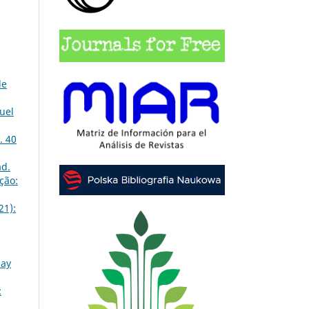
de
uel
. 40
ad.
ção:
21):
hay
: