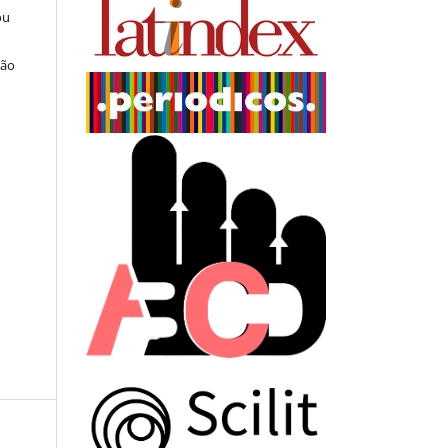
ou
ção