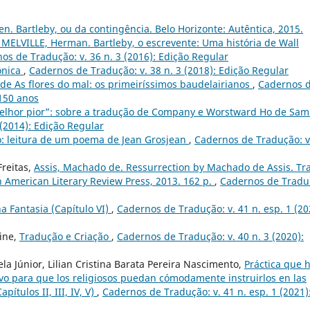
n. Bartleby, ou da contingência. Belo Horizonte: Autêntica, 2015.
MELVILLE, Herman. Bartleby, o escrevente: Uma história de Wall
os de Tradução: v. 36 n. 3 (2016): Edição Regular
ônica
,
Cadernos de Tradução: v. 38 n. 3 (2018): Edição Regular
 de As flores do mal: os primeiríssimos baudelairianos
,
Cadernos 
 150 anos
elhor pior”: sobre a tradução de Company e Worstward Ho de Sam
(2014): Edição Regular
ão: leitura de um poema de Jean Grosjean
,
Cadernos de Tradução: v
Freitas,
Assis, Machado de. Ressurrection by Machado de Assis. Tr
n American Literary Review Press, 2013. 162 p.
,
Cadernos de Tradu
 Fantasia (Capítulo VI)
,
Cadernos de Tradução: v. 41 n. esp. 1 (20
ine,
Tradução e Criação
,
Cadernos de Tradução: v. 40 n. 3 (2020):
a Júnior, Lilian Cristina Barata Pereira Nascimento,
Práctica que 
tivo para que los religiosos puedan cómodamente instruirlos en las
pítulos II, III, IV, V)
,
Cadernos de Tradução: v. 41 n. esp. 1 (2021)