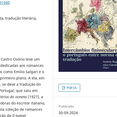
101500
a, tradução literária,
e Castro Osório teve um
as dedicadas aos romances
s como Emilio Salgari e o
rimeiro plano. A ela, em
, se deve a tradução do
PDF/A
Portugal, que saiu em
térios do oceano
(1927), a
bras do escritor italiano,
Publicado
mpla coleção de romances
30-09-2024
ução de
Il tunnel