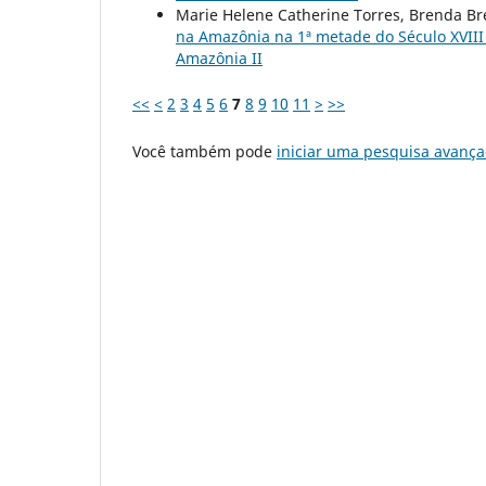
Marie Helene Catherine Torres, Brenda B
na Amazônia na 1ª metade do Século XVII
Amazônia II
<<
<
2
3
4
5
6
7
8
9
10
11
>
>>
Você também pode
iniciar uma pesquisa avança