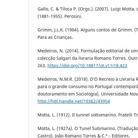
Gallo, C. & Tiloca P. (Orgs.). (2007). Luigi Motta,
(1881-1955). Perosini.
Grimm, J.L.K. (1904). Alguns contos de Grimm. (
Para as Crianças.
Medeiros, N. (2014). Formulação editorial de um
colecção Salgari da livraria Romano Torres. Outr
263.
https://doi.org/10.18817/ot.v11i18.423
Medeiros, N.M.R. (2018). D’O Recreio à Livraria
para o grande consumo no Portugal contemporâ
doutoramento em Sociologia]. Universidade Nov
http://hdl.handle.net/10362/43954
Motta, L. (1912). Il tunnel sottomarino. Fratelli T
Motta, L. (1927a). O Tunel Submarino. (Tradução
Castro). João Romano Torres & C.ª – Editores.