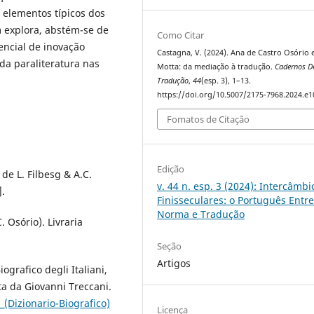
 elementos típicos dos
 explora, abstém-se de
Como Citar
encial de inovação
Castagna, V. (2024). Ana de Castro Osório e
da paraliteratura nas
Motta: da mediação à tradução.
Cadernos D
Tradução
,
44
(esp. 3), 1–13.
https://doi.org/10.5007/2175-7968.2024.e
Fomatos de Citação
Edição
de L. Filbesg & A.C.
v. 44 n. esp. 3 (2024): Intercâmbi
].
Finisseculares: o Português Entr
Norma e Tradução
 Osório). Livraria
Seção
Artigos
ografico degli Italiani,
ata da Giovanni Treccani.
_(Dizionario-Biografico)
Licença