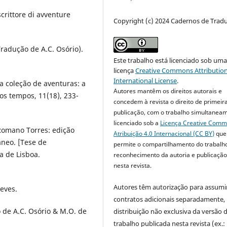
 scrittore di avventure
Copyright (c) 2024 Cadernos de Trad
Tradução de A.C. Osório).
Este trabalho está licenciado sob um
licença
Creative Commons Attribution
International License
.
a coleção de aventuras: a
Autores mantêm os direitos autorais e
os tempos, 11(18), 233-
concedem à revista o direito de primeir
publicação, com o trabalho simultanea
licenciado sob a
Licença Creative Com
 Romano Torres: edição
Atribuição 4.0 Internacional (CC BY)
que
neo. [Tese de
permite o compartilhamento do trabalh
a de Lisboa.
reconhecimento da autoria e publicação 
nesta revista.
Autores têm autorização para assumi
reves.
contratos adicionais separadamente,
 de A.C. Osório & M.O. de
distribuição não exclusiva da versão 
trabalho publicada nesta revista (ex.: