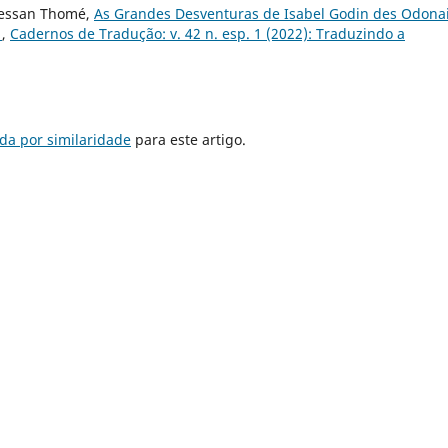
ressan Thomé,
As Grandes Desventuras de Isabel Godin des Odona
I
,
Cadernos de Tradução: v. 42 n. esp. 1 (2022): Traduzindo a
da por similaridade
para este artigo.