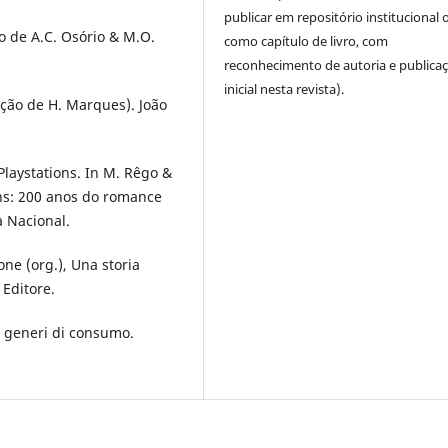
publicar em repositório institucional 
o de A.C. Osório & M.O.
como capítulo de livro, com
reconhecimento de autoria e publica
inicial nesta revista).
ução de H. Marques). João
Playstations. In M. Rêgo &
ons: 200 anos do romance
a Nacional.
ifone (org.), Una storia
 Editore.
ei generi di consumo.