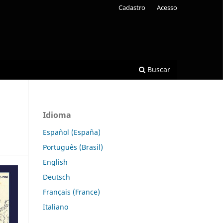
Cadastro
Acesso
Buscar
Idioma
Español (España)
Português (Brasil)
English
Deutsch
Français (France)
Italiano