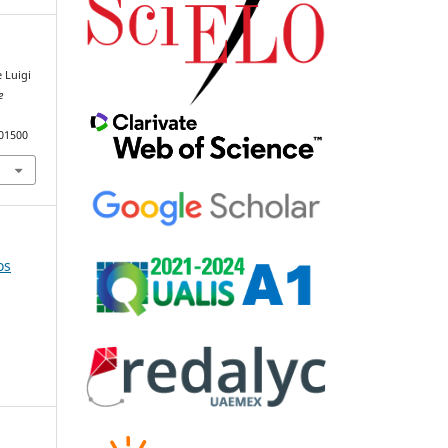
 Luigi
e
101500
os
e