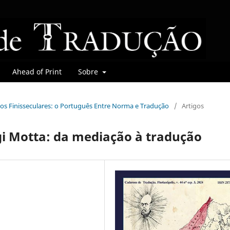
Ahead of Print
Sobre
mbios Finisseculares: o Português Entre Norma e Tradução
/
Artigos
gi Motta: da mediação à tradução