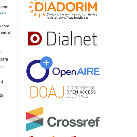
a
mente
mons
o com
inicial
r
 para
do
ou
ção