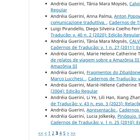
Andréia Guerini, Tânia Mara Moysés,
Calv
Regular
Andréia Guerini, Anna Palma,
Anton Popovi
comunicazione traduttiva.
,
Cadernos de Tr
Luigi Pirandello, Diego Silveira Coelho Fer
Tradução: v. 40 n. 2 (2020): Edição Regular
Andréia Guerini, Tânia Mara Moysés,
CALV
Cadernos de Tradução: v. 1 n. 27 (2011): 
Andréia Guerini, Marie Helene Catherine 
de relatos de viagem sobre a Amazônia II
Amazônia III
Andréia Guerini,
Fragmentos do Zibaldone 
Marco Lucchesi.
,
Cadernos de Tradução: v.
Andréia Guerini, Mariè-Hélene Catherine 
(2004): Edição Regular
Andréia Guerini, Li Ye, Lili Han, Xiang Zha
de Tradução: v. 43 n. esp. 3 (2023): Relaç
Andréia Guerini,
Apresentação
,
Cadernos 
Andréia Guerini, Lucia Jolkesky,
Pinóquio. 
Cadernos de Tradução: v. 1 n. 25 (2010): 
<<
<
1
2
3
4
5
>
>>