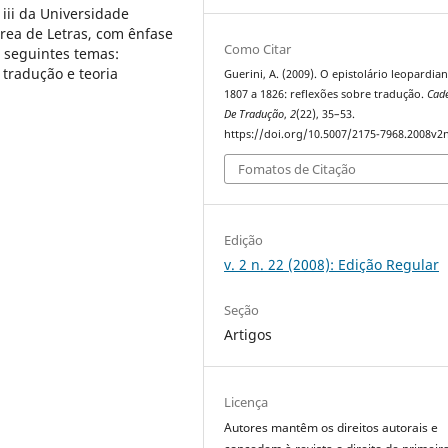
iii da Universidade
rea de Letras, com ênfase
Como Citar
s seguintes temas:
a tradução e teoria
Guerini, A. (2009). O epistolário leopardia
1807 a 1826: reflexões sobre tradução.
Cad
De Tradução
,
2
(22), 35–53.
https://doi.org/10.5007/2175-7968.2008v2
Fomatos de Citação
Edição
v. 2 n. 22 (2008): Edição Regular
Seção
Artigos
Licença
Autores mantêm os direitos autorais e