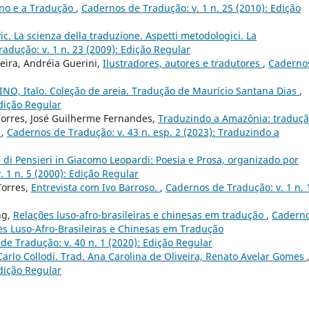
ino e a Tradução
,
Cadernos de Tradução: v. 1 n. 25 (2010): Edição
c. La scienza della traduzione. Aspetti metodologici. La
adução: v. 1 n. 23 (2009): Edição Regular
reira, Andréia Guerini,
Ilustradores, autores e tradutores
,
Caderno
INO, Italo. Coleção de areia. Tradução de Maurício Santana Dias
,
Edição Regular
Torres, José Guilherme Fernandes,
Traduzindo a Amazônia: traduç
I
,
Cadernos de Tradução: v. 43 n. esp. 2 (2023): Traduzindo a
di Pensieri in Giacomo Leopardi: Poesia e Prosa, organizado por
 1 n. 5 (2000): Edição Regular
Torres,
Entrevista com Ivo Barroso.
,
Cadernos de Tradução: v. 1 n. 
ng,
Relações luso-afro-brasileiras e chinesas em tradução
,
Cadern
ões Luso-Afro-Brasileiras e Chinesas em Tradução
de Tradução: v. 40 n. 1 (2020): Edição Regular
Carlo Collodi. Trad. Ana Carolina de Oliveira, Renato Avelar Gomes
Edição Regular