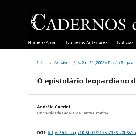
Número Atual
Números Anteriores
Notícias
Início
/
Arquivos
/
v. 2 n. 22 (2008): Edição Regular
O epistolário leopardiano d
Andréia Guerini
Universidade Federal de Santa Catarina
DOI:
https://doi.org/10.5007/2175-7968.2008v2