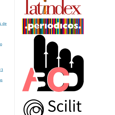
s de
ão
13
os
,