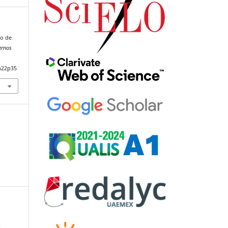
no de
ernos
n22p35