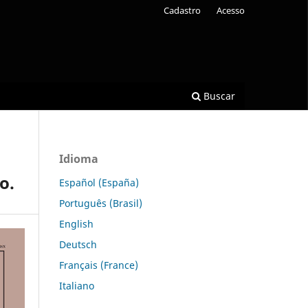
Cadastro
Acesso
Buscar
Idioma
o.
Español (España)
Português (Brasil)
English
Deutsch
Français (France)
Italiano