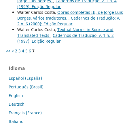
Jorge Luis Borges.
,
Cadernos de Tradução: v. 1 n. 4
(1999): Edição Regular
Walter Carlos Costa,
Obras completas III, de Jorge Luis
Borges, vários tradutores.
,
Cadernos de Tradução: v.
2 n. 6 (2000): Edição Regular
Walter Carlos Costa,
Textual Norms in Source and
Translated Texts
,
Cadernos de Tradução: v. 1 n. 2
(1997): Edição Regular
<<
<
2
3
4
5
6
7
Idioma
Español (España)
Português (Brasil)
English
Deutsch
Français (France)
Italiano