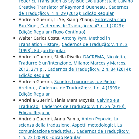
Federici. Translation as Stylistic Evolution: Italo Calvino
Creative Translator of Raymond Queneau
,
Cadernos
de Tradução: v. 1 n. 29 (2012): Edição Regular
Andréia Guerini, Li Ye, Xiang Zhang,
Entrevista com
Fan Xing
,
Cadernos de Tradução: v. 43 n. 1 (2023):
Edição Regular (Fluxo Contínuo)
Walter Carlos Costa,
Antony Pym, Method in
Translation History
,
Cadernos de Tradução: v. 1 n. 3
(1998): Edição Regular
Andreia Guerini, Stella Rivello,
DACREMA, Nicoletta.
Tradurre è un’intenzione. Milano: Marcos y Marcos,
2013. 271 p.
,
Cadernos de Tradução: v. 2 n. 34 (2014):
Edição Regular
Andréia Guerini,
Sonetos Luxuriosos, de Pietro
Aretino.
,
Cadernos de Tradução: v. 1 n. 4 (1999):
Edição Regular
Andréia Guerini, Tânia Mara Moysés,
Calvino e a
Tradução
,
Cadernos de Tradução: v. 1 n. 25 (2010):
Edição Regular
Andréia Guerini, Anna Palma,
Anton Popovic. La
scienza della traduzione. Aspetti metodologici. La
comunicazione traduttiva.
,
Cadernos de Tradução: v.
1 n. 23 (2009): Edição Regular