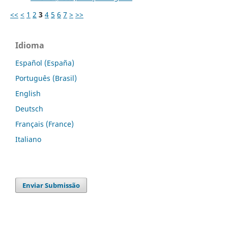
<<
<
1
2
3
4
5
6
7
>
>>
Idioma
Español (España)
Português (Brasil)
English
Deutsch
Français (France)
Italiano
Enviar Submissão