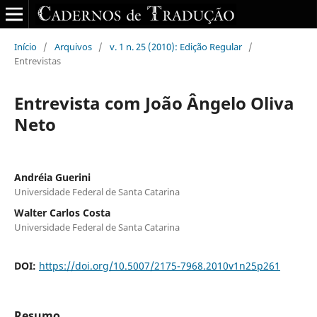
Início
/
Arquivos
/
v. 1 n. 25 (2010): Edição Regular
/
Entrevistas
Entrevista com João Ângelo Oliva
Neto
Andréia Guerini
Universidade Federal de Santa Catarina
Walter Carlos Costa
Universidade Federal de Santa Catarina
DOI:
https://doi.org/10.5007/2175-7968.2010v1n25p261
Resumo