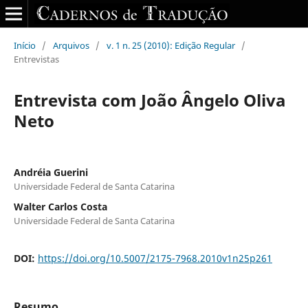
Início
/
Arquivos
/
v. 1 n. 25 (2010): Edição Regular
/
Entrevistas
Entrevista com João Ângelo Oliva
Neto
Andréia Guerini
Universidade Federal de Santa Catarina
Walter Carlos Costa
Universidade Federal de Santa Catarina
DOI:
https://doi.org/10.5007/2175-7968.2010v1n25p261
Resumo