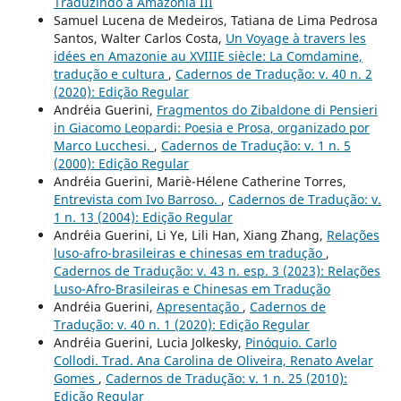
Traduzindo a Amazônia III
Samuel Lucena de Medeiros, Tatiana de Lima Pedrosa
Santos, Walter Carlos Costa,
Un Voyage à travers les
idées en Amazonie au XVIIIE siècle: La Comdamine,
tradução e cultura
,
Cadernos de Tradução: v. 40 n. 2
(2020): Edição Regular
Andréia Guerini,
Fragmentos do Zibaldone di Pensieri
in Giacomo Leopardi: Poesia e Prosa, organizado por
Marco Lucchesi.
,
Cadernos de Tradução: v. 1 n. 5
(2000): Edição Regular
Andréia Guerini, Mariè-Hélene Catherine Torres,
Entrevista com Ivo Barroso.
,
Cadernos de Tradução: v.
1 n. 13 (2004): Edição Regular
Andréia Guerini, Li Ye, Lili Han, Xiang Zhang,
Relações
luso-afro-brasileiras e chinesas em tradução
,
Cadernos de Tradução: v. 43 n. esp. 3 (2023): Relações
Luso-Afro-Brasileiras e Chinesas em Tradução
Andréia Guerini,
Apresentação
,
Cadernos de
Tradução: v. 40 n. 1 (2020): Edição Regular
Andréia Guerini, Lucia Jolkesky,
Pinóquio. Carlo
Collodi. Trad. Ana Carolina de Oliveira, Renato Avelar
Gomes
,
Cadernos de Tradução: v. 1 n. 25 (2010):
Edição Regular