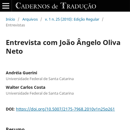
Início
/
Arquivos
/
v. 1 n. 25 (2010): Edição Regular
/
Entrevistas
Entrevista com João Ângelo Oliva
Neto
Andréia Guerini
Universidade Federal de Santa Catarina
Walter Carlos Costa
Universidade Federal de Santa Catarina
DOI:
https://doi.org/10.5007/2175-7968.2010v1n25p261
Resumo