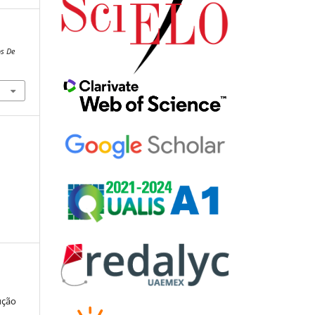
s De
ução