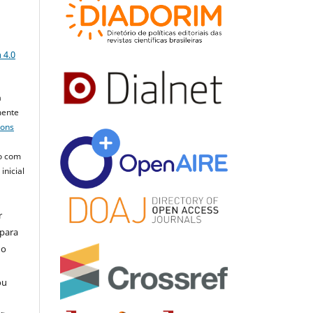
a
 4.0
a
mente
mons
o com
inicial
r
 para
do
ou