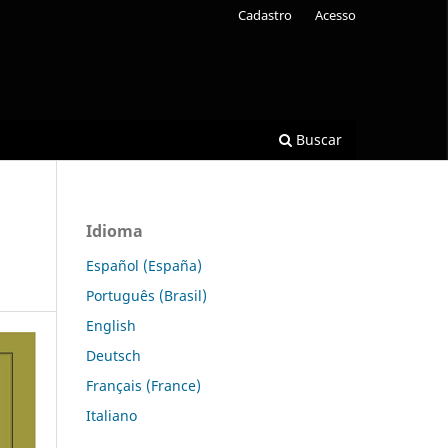
Cadastro
Acesso
Buscar
Idioma
Español (España)
Português (Brasil)
English
Deutsch
Français (France)
Italiano