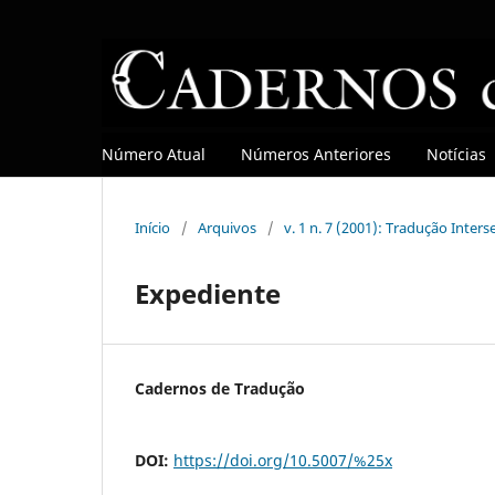
Número Atual
Números Anteriores
Notícias
Início
/
Arquivos
/
v. 1 n. 7 (2001): Tradução Inters
Expediente
Cadernos de Tradução
DOI:
https://doi.org/10.5007/%25x