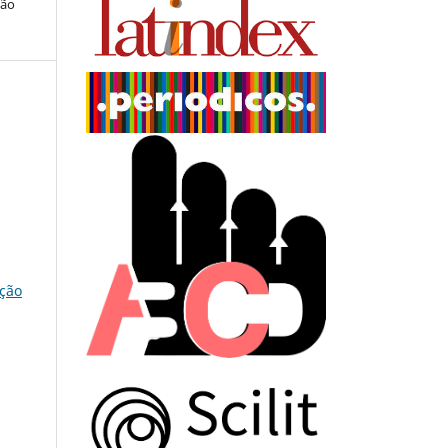
ção
ação