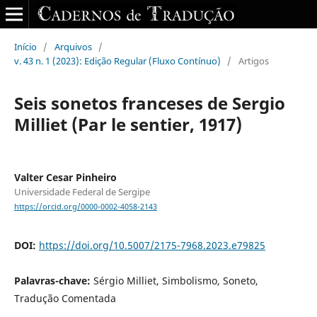
Início
/
Arquivos
/
v. 43 n. 1 (2023): Edição Regular (Fluxo Contínuo)
/
Artigos
Seis sonetos franceses de Sergio
Milliet (Par le sentier, 1917)
Valter Cesar Pinheiro
Universidade Federal de Sergipe
https://orcid.org/0000-0002-4058-2143
DOI:
https://doi.org/10.5007/2175-7968.2023.e79825
Palavras-chave:
Sérgio Milliet, Simbolismo, Soneto,
Tradução Comentada