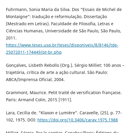
Fuhrmann, Sonia Maria da Silva. Dos “Essais de Michel de
Montaigne”: tradução e reformulação. Dissertação
(Mestrado em Letras). Faculdade de Filosofia, Letras e
Ciências Humanas, Universidade de São Paulo, São Paulo,
2011.
https://www.teses.usp.br/teses/disponiveis/8/8146/tde-
25072011-174449/pt-br.php
Gonçalves, Lisbeth Rebollo (Org.). Sérgio Milliet: 100 anos –
trajetória, crítica de arte a ação cultural. São Paulo:
ABCA/Imprensa Oficial, 2004.
Grammont, Maurice. Petit traité de versification française.
Paris: Armand Colin, 2015 [1911].
Lara, Cecília de. “Klaxon e Lumière”. Caravelle, (25), p. 77-
102, 1975. DOI:
https://doi.org/10.3406/carav.1975.1988
Milliet, Sérgio. Par le sentier. Genebra/Paris: Éditions du