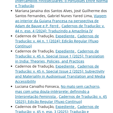
Intercâmbios Finisseculares: o Português Entre Norma
e Tradução
Mariana Janaina dos Santos Alves, José Guilherme dos
Santos Fernandes, Gabriel Nunes Yared Lima,
Viagem
ao interior da Guiana Francesa na perspectiva de
Adam de Bauve e P. Ferré
,
Cadernos de Tradução: v.
44 n. esp. 4 (2024): Traduzindo a Amazônia IV
Cadernos de Tradução,
Expediente
,
Cadernos de
Tradução: v. 44 n. 1 (2024): Edição Regular (Fluxo
Contínuo)
Cadernos de Tradução,
Expediente
,
Cadernos de
Tradução: v. 45 n. Special Issue 1 (2025): Translation
in India: Theories, Policies, and Practices
Cadernos de Tradução,
Expediente
,
Cadernos de
Tradução: v. 45 n. Special Issue 2 (2025): Subjectivity
and Materiality in Audiovisual Translation and Media
Accessibility
Luciana Carvalho Fonseca,
No mato sem cachorro,
mas com uma doula-intérprete: definindo a
Interpretação Feminista
,
Cadernos de Tradução: v. 45
(2025): Edição Regular (Fluxo Contínuo)
Cadernos de Tradução,
Expediente
,
Cadernos de
Tradução: v. 45 n. esp. 3 (2025): Tradução e