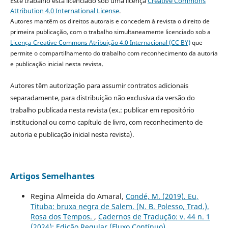
Este trabalho está licenciado sob uma licença
Creative Commons
Attribution 4.0 International License
.
Autores mantêm os direitos autorais e concedem à revista o direito de
primeira publicação, com o trabalho simultaneamente licenciado sob a
Licença Creative Commons Atribuição 4.0 Internacional (CC BY)
que
permite o compartilhamento do trabalho com reconhecimento da autoria
e publicação inicial nesta revista.
Autores têm autorização para assumir contratos adicionais
separadamente, para distribuição não exclusiva da versão do
trabalho publicada nesta revista (ex.: publicar em repositório
institucional ou como capítulo de livro, com reconhecimento de
autoria e publicação inicial nesta revista).
Artigos Semelhantes
Regina Almeida do Amaral,
Condé, M. (2019). Eu,
Tituba: bruxa negra de Salem. (N. B. Polesso, Trad.).
Rosa dos Tempos.
,
Cadernos de Tradução: v. 44 n. 1
(2024): Edição Regular (Fluxo Contínuo)