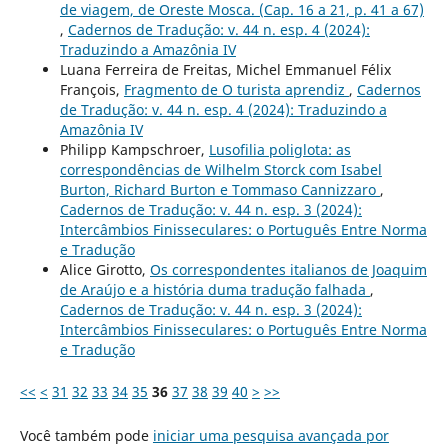
de viagem, de Oreste Mosca. (Cap. 16 a 21, p. 41 a 67)
,
Cadernos de Tradução: v. 44 n. esp. 4 (2024):
Traduzindo a Amazônia IV
Luana Ferreira de Freitas, Michel Emmanuel Félix
François,
Fragmento de O turista aprendiz
,
Cadernos
de Tradução: v. 44 n. esp. 4 (2024): Traduzindo a
Amazônia IV
Philipp Kampschroer,
Lusofilia poliglota: as
correspondências de Wilhelm Storck com Isabel
Burton, Richard Burton e Tommaso Cannizzaro
,
Cadernos de Tradução: v. 44 n. esp. 3 (2024):
Intercâmbios Finisseculares: o Português Entre Norma
e Tradução
Alice Girotto,
Os correspondentes italianos de Joaquim
de Araújo e a história duma tradução falhada
,
Cadernos de Tradução: v. 44 n. esp. 3 (2024):
Intercâmbios Finisseculares: o Português Entre Norma
e Tradução
<<
<
31
32
33
34
35
36
37
38
39
40
>
>>
Você também pode
iniciar uma pesquisa avançada por