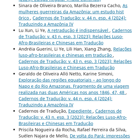
Sinara de Oliveira Branco, Marília Bezerra Cacho,
As
mulheres guerreiras da Amazônia: um estudo hist
´órico
,
Cadernos de Tradução: v. 44 n. esp. 4 (2024):
Traduzindo a Amazônia IV
Lu Xun, Li Ye,
A retradução é indispensável
,
Cadernos
de Tradução: v. 43 n. esp. 3 (2023): Relações Luso-
Afro-Brasileiras e Chinesas em Tradução
Andréia Guerini, Li Ye, Lili Han, Xiang Zhang,
Relações
luso-afro-brasileiras e chinesas em tradução
,
Cadernos de Tradução: v. 43 n. esp. 3 (2023): Relações
Luso-Afro-Brasileiras e Chinesas em Tradução
Geraldo de Oliveira Alló Netto, Karine Simoni,
Exploração das regiões equatoriais – ao longo do
Napo e do Rio Amazonas. Fragmento de uma viagem
realizada nas duas Américas nos anos 1846, 47, 48
,
Cadernos de Tradução: v. 44 n. esp. 4 (2024):
Traduzindo a Amazônia IV
Cadernos de Tradução,
Expediente
,
Cadernos de
Tradução: v. 43 n. esp. 3 (2023): Relações Luso-Afro-
Brasileiras e Chinesas em Tradução
Priscila Nogueira da Rocha, Rafael Ferreira da Silva,
Suélen Najara de Mello,
De volta do Pará: impressões