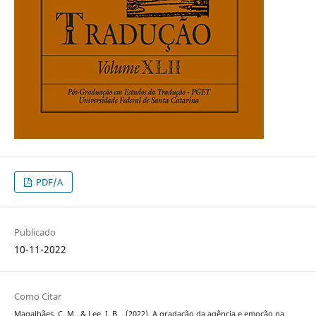
PDF/A
Publicado
10-11-2022
Como Citar
Magalhães, C. M., & Lee, I. B. . (2022). A gradação da agência e emoção na