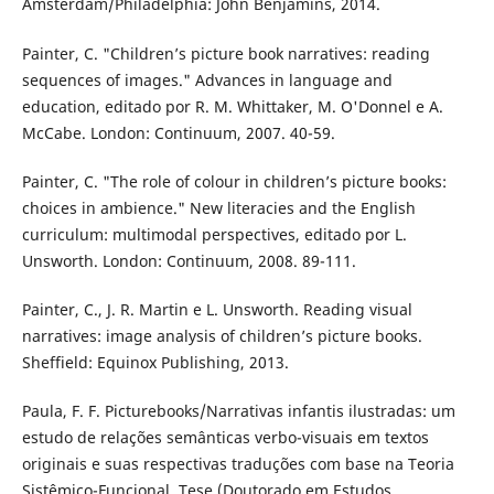
Amsterdam/Philadelphia: John Benjamins, 2014.
Painter, C. "Children’s picture book narratives: reading
sequences of images." Advances in language and
education, editado por R. M. Whittaker, M. O'Donnel e A.
McCabe. London: Continuum, 2007. 40-59.
Painter, C. "The role of colour in children’s picture books:
choices in ambience." New literacies and the English
curriculum: multimodal perspectives, editado por L.
Unsworth. London: Continuum, 2008. 89-111.
Painter, C., J. R. Martin e L. Unsworth. Reading visual
narratives: image analysis of children’s picture books.
Sheffield: Equinox Publishing, 2013.
Paula, F. F. Picturebooks/Narrativas infantis ilustradas: um
estudo de relações semânticas verbo-visuais em textos
originais e suas respectivas traduções com base na Teoria
Sistêmico-Funcional. Tese (Doutorado em Estudos