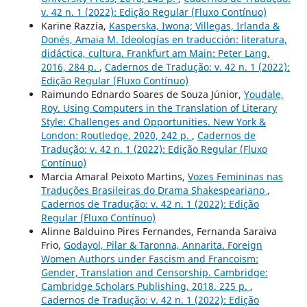
v. 42 n. 1 (2022): Edição Regular (Fluxo Contínuo)
Karine Razzia,
Kasperska, Iwona; Villegas, Irlanda &
Donés, Amaia M. Ideologías en traducción: literatura,
didáctica, cultura. Frankfurt am Main: Peter Lang,
2016, 284 p.
,
Cadernos de Tradução: v. 42 n. 1 (2022):
Edição Regular (Fluxo Contínuo)
Raimundo Ednardo Soares de Souza Júnior,
Youdale,
Roy. Using Computers in the Translation of Literary
Style: Challenges and Opportunities. New York &
London: Routledge, 2020, 242 p.
,
Cadernos de
Tradução: v. 42 n. 1 (2022): Edição Regular (Fluxo
Contínuo)
Marcia Amaral Peixoto Martins,
Vozes Femininas nas
Traduções Brasileiras do Drama Shakespeariano
,
Cadernos de Tradução: v. 42 n. 1 (2022): Edição
Regular (Fluxo Contínuo)
Alinne Balduino Pires Fernandes, Fernanda Saraiva
Frio,
Godayol, Pilar & Taronna, Annarita. Foreign
Women Authors under Fascism and Francoism:
Gender, Translation and Censorship. Cambridge:
Cambridge Scholars Publishing, 2018. 225 p.
,
Cadernos de Tradução: v. 42 n. 1 (2022): Edição