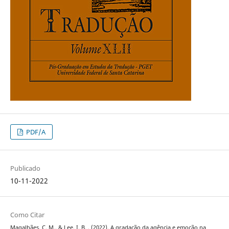
PDF/A
Publicado
10-11-2022
Como Citar
Magalhães, C. M., & Lee, I. B. . (2022). A gradação da agência e emoção na