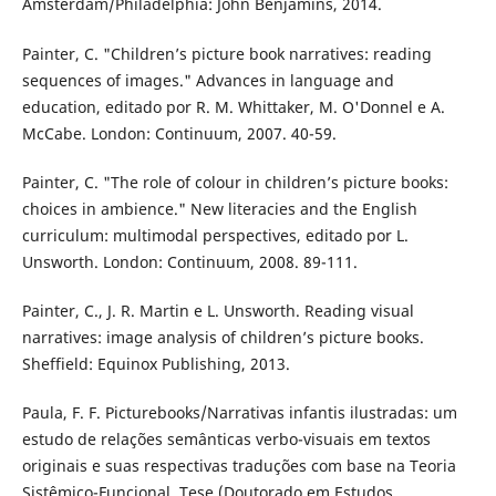
Amsterdam/Philadelphia: John Benjamins, 2014.
Painter, C. "Children’s picture book narratives: reading
sequences of images." Advances in language and
education, editado por R. M. Whittaker, M. O'Donnel e A.
McCabe. London: Continuum, 2007. 40-59.
Painter, C. "The role of colour in children’s picture books:
choices in ambience." New literacies and the English
curriculum: multimodal perspectives, editado por L.
Unsworth. London: Continuum, 2008. 89-111.
Painter, C., J. R. Martin e L. Unsworth. Reading visual
narratives: image analysis of children’s picture books.
Sheffield: Equinox Publishing, 2013.
Paula, F. F. Picturebooks/Narrativas infantis ilustradas: um
estudo de relações semânticas verbo-visuais em textos
originais e suas respectivas traduções com base na Teoria
Sistêmico-Funcional. Tese (Doutorado em Estudos