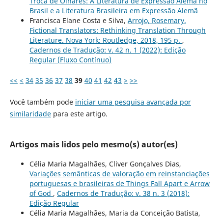
Troca de Olhares: A Literatura de Expressão Alemã no
Brasil e a Literatura Brasileira em Expressão Alemã
Francisca Elane Costa e Silva,
Arrojo, Rosemary.
Fictional Translators: Rethinking Translation Through
Literature. Nova York: Routledge, 2018, 195 p.
,
Cadernos de Tradução: v. 42 n. 1 (2022): Edição
Regular (Fluxo Contínuo)
<<
<
34
35
36
37
38
39
40
41
42
43
>
>>
Você também pode
iniciar uma pesquisa avançada por
similaridade
para este artigo.
Artigos mais lidos pelo mesmo(s) autor(es)
Célia Maria Magalhães, Cliver Gonçalves Dias,
Variações semânticas de valoração em reinstanciações
portuguesas e brasileiras de Things Fall Apart e Arrow
of God
,
Cadernos de Tradução: v. 38 n. 3 (2018):
Edição Regular
Célia Maria Magalhães, Maria da Conceição Batista,