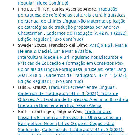
Regular (Fluxo Contínuo)
Jing Lu, Lili Han, Carlos Ascenso André,
Tradução
portuguesa de referências culturais extralinguísticas
no Manual de Chinês Língua Não Materna: aplicação
de estratégias de tradução propostas por Andrew
Chesterman
,
Cadernos de Tradução: v. 42 n. 1 (2022):
Edição Regular (Fluxo Contínuo)
Sweder Souza, Francisco del Olmo,
Araújo e Sá, Maria
Helena & Maciel, Carla Maria Ataíde.
Interculturalidade e Plurilinguismo nos Discursos e
Práticas de Educação e Formação em Contextos Pós-
Coloniais de Língua Portuguesa. Bruxelas: Peter Lang,
2021, 418 p.
,
Cadernos de Tradução: v. 42 n. 1 (2022):
Edição Regular (Fluxo Contínuo)
Luis S. Krausz,
Traduzir: Escrever entre Línguas
,
Cadernos de Tradução: v. 41 n. 3 (2021): Troca de
Olhares: A Literatura de Expressão Alemã no Brasil e a
Literatura Brasileira em Expressão Alemã
Kathrin Sartingen, Tatjana Wais,
Traduzindo o
Passado: Erinnern als Prozess des Übersetzens am
Beispiel von Noemi Jaffes O que os Cegos estão
Sonhando
,
Cadernos de Tradução: v. 41 n. 3 (2021):