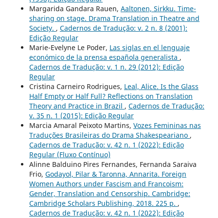
Margarida Gandara Rauen,
Aaltonen, Sirkku. Time-
sharing on stage. Drama Translation in Theatre and
Society.
,
Cadernos de Tradução: v. 2 n. 8 (2001):
Edição Regular
Marie-Evelyne Le Poder,
Las siglas en el lenguaje
económico de la prensa española generalista
,
Cadernos de Tradução: v. 1 n. 29 (2012): Edição
Regular
Cristina Carneiro Rodrigues,
Leal, Alice. Is the Glass
Half Empty or Half Full? Reflections on Translation
Theory and Practice in Brazil
,
Cadernos de Tradução:
v. 35 n. 1 (2015): Edição Regular
Marcia Amaral Peixoto Martins,
Vozes Femininas nas
Traduções Brasileiras do Drama Shakespeariano
,
Cadernos de Tradução: v. 42 n. 1 (2022): Edição
Regular (Fluxo Contínuo)
Alinne Balduino Pires Fernandes, Fernanda Saraiva
Frio,
Godayol, Pilar & Taronna, Annarita. Foreign
Women Authors under Fascism and Francoism:
Gender, Translation and Censorship. Cambridge:
Cambridge Scholars Publishing, 2018. 225 p.
,
Cadernos de Tradução: v. 42 n. 1 (2022): Edição