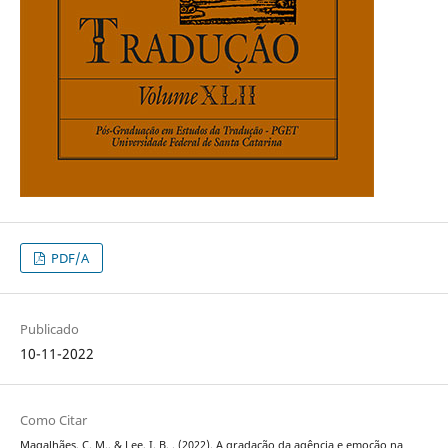
PDF/A
Publicado
10-11-2022
Como Citar
Magalhães, C. M., & Lee, I. B. . (2022). A gradação da agência e emoção na