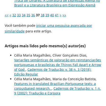
Troca de Olhares: A Literatura de Expressão Alemã no
Brasil e a Literatura Brasileira em Expressão Alemã
<<
<
32
33
34
35
36
37
38
39
40
41
>
>>
Você também pode
iniciar uma pesquisa avançada por
similaridade
para este artigo.
Artigos mais lidos pelo mesmo(s) autor(es)
Célia Maria Magalhães, Cliver Gonçalves Dias,
Variações semânticas de valoração em reinstanciações
portuguesas e brasileiras de Things Fall Apart e Arrow
of God
,
Cadernos de Tradução: v. 38 n. 3 (2018):
Edição Regular
Célia Maria Magalhães, Maria da Conceição Batista,
Features in translated Brazilian-Portuguese texts: a
corpusbased research.
,
Cadernos de Tradução: v. 1 n.
9 (2002): Tradução e Corpora