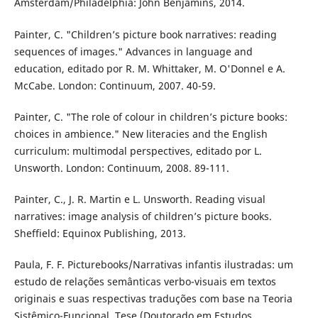
Amsterdam/Philadelphia: John Benjamins, 2014.
Painter, C. "Children’s picture book narratives: reading
sequences of images." Advances in language and
education, editado por R. M. Whittaker, M. O'Donnel e A.
McCabe. London: Continuum, 2007. 40-59.
Painter, C. "The role of colour in children’s picture books:
choices in ambience." New literacies and the English
curriculum: multimodal perspectives, editado por L.
Unsworth. London: Continuum, 2008. 89-111.
Painter, C., J. R. Martin e L. Unsworth. Reading visual
narratives: image analysis of children’s picture books.
Sheffield: Equinox Publishing, 2013.
Paula, F. F. Picturebooks/Narrativas infantis ilustradas: um
estudo de relações semânticas verbo-visuais em textos
originais e suas respectivas traduções com base na Teoria
Sistêmico-Funcional. Tese (Doutorado em Estudos