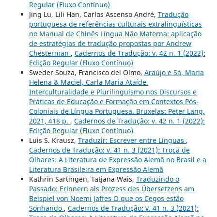
Regular (Fluxo Contínuo)
Jing Lu, Lili Han, Carlos Ascenso André,
Tradução
portuguesa de referências culturais extralinguísticas
no Manual de Chinês Língua Não Materna: aplicação
de estratégias de tradução propostas por Andrew
Chesterman
,
Cadernos de Tradução: v. 42 n. 1 (2022):
Edição Regular (Fluxo Contínuo)
Sweder Souza, Francisco del Olmo,
Araújo e Sá, Maria
Helena & Maciel, Carla Maria Ataíde.
Interculturalidade e Plurilinguismo nos Discursos e
Práticas de Educação e Formação em Contextos Pós-
Coloniais de Língua Portuguesa. Bruxelas: Peter Lang,
2021, 418 p.
,
Cadernos de Tradução: v. 42 n. 1 (2022):
Edição Regular (Fluxo Contínuo)
Luis S. Krausz,
Traduzir: Escrever entre Línguas
,
Cadernos de Tradução: v. 41 n. 3 (2021): Troca de
Olhares: A Literatura de Expressão Alemã no Brasil e a
Literatura Brasileira em Expressão Alemã
Kathrin Sartingen, Tatjana Wais,
Traduzindo o
Passado: Erinnern als Prozess des Übersetzens am
Beispiel von Noemi Jaffes O que os Cegos estão
Sonhando
,
Cadernos de Tradução: v. 41 n. 3 (2021):