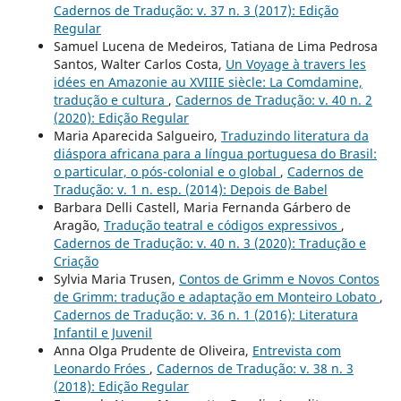
Cadernos de Tradução: v. 37 n. 3 (2017): Edição
Regular
Samuel Lucena de Medeiros, Tatiana de Lima Pedrosa
Santos, Walter Carlos Costa,
Un Voyage à travers les
idées en Amazonie au XVIIIE siècle: La Comdamine,
tradução e cultura
,
Cadernos de Tradução: v. 40 n. 2
(2020): Edição Regular
Maria Aparecida Salgueiro,
Traduzindo literatura da
diáspora africana para a língua portuguesa do Brasil:
o particular, o pós-colonial e o global
,
Cadernos de
Tradução: v. 1 n. esp. (2014): Depois de Babel
Barbara Delli Castell, Maria Fernanda Gárbero de
Aragão,
Tradução teatral e códigos expressivos
,
Cadernos de Tradução: v. 40 n. 3 (2020): Tradução e
Criação
Sylvia Maria Trusen,
Contos de Grimm e Novos Contos
de Grimm: tradução e adaptação em Monteiro Lobato
,
Cadernos de Tradução: v. 36 n. 1 (2016): Literatura
Infantil e Juvenil
Anna Olga Prudente de Oliveira,
Entrevista com
Leonardo Fróes
,
Cadernos de Tradução: v. 38 n. 3
(2018): Edição Regular