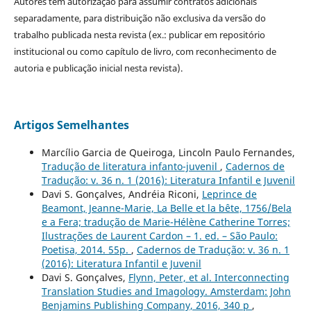
Autores têm autorização para assumir contratos adicionais
separadamente, para distribuição não exclusiva da versão do
trabalho publicada nesta revista (ex.: publicar em repositório
institucional ou como capítulo de livro, com reconhecimento de
autoria e publicação inicial nesta revista).
Artigos Semelhantes
Marcílio Garcia de Queiroga, Lincoln Paulo Fernandes,
Tradução de literatura infanto-juvenil
,
Cadernos de
Tradução: v. 36 n. 1 (2016): Literatura Infantil e Juvenil
Davi S. Gonçalves, Andréia Riconi,
Leprince de
Beamont, Jeanne-Marie, La Belle et la bête, 1756/Bela
e a Fera; tradução de Marie-Hélène Catherine Torres;
Ilustrações de Laurent Cardon – 1. ed. – São Paulo:
Poetisa, 2014. 55p.
,
Cadernos de Tradução: v. 36 n. 1
(2016): Literatura Infantil e Juvenil
Davi S. Gonçalves,
Flynn, Peter, et al. Interconnecting
Translation Studies and Imagology. Amsterdam: John
Benjamins Publishing Company, 2016, 340 p
,