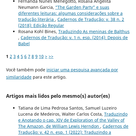
Fernanda Nunes Menegotto, Rosalia Angelita
Neumann Garcia,
“The Garden Party” e suas
diferentes leituras: algumas considerações sobre a
tradução literária
,
Cadernos de Tradução: v. 38 n. 2
(2018): Edição Regular
Rosana Kohl Bines,
Traduzindo As meninas de Balthus
,
Cadernos de Tradução: v. 1 n. esp. (2014): Depois de
Babel
1
2
3
4
5
6
7
8
9
10
>
>>
Você também pode
iniciar uma pesquisa avançada por
similaridade
para este artigo.
Artigos mais lidos pelo mesmo(s) autor(es)
Tatiana de Lima Pedrosa Santos, Samuel Luzeiro
Lucena de Medeiros, Walter Carlos Costa,
Traduzindo
e Anotando o cap. XIV de Exploration of the Valley of
The Amazon, de William Lewis Herndon
,
Cadernos de
Tradução: v. 42 n. esp. 1 (2022): Traduzindo a