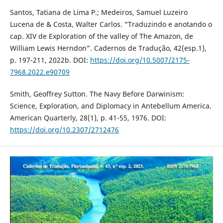
Santos, Tatiana de Lima P.; Medeiros, Samuel Luzeiro
Lucena de & Costa, Walter Carlos. “Traduzindo e anotando o
cap. XIV de Exploration of the valley of The Amazon, de
William Lewis Herndon”. Cadernos de Tradução, 42(esp.1),
p. 197-211, 2022b. DOI:
https://doi.org/10.5007/2175-
7968.2022.e90709
Smith, Geoffrey Sutton. The Navy Before Darwinism:
Science, Exploration, and Diplomacy in Antebellum America.
American Quarterly, 28(1), p. 41-55, 1976. DOI:
https://doi.org/10.2307/2712476