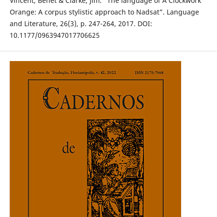
Vincent, Benet & Clarke, Jim. “The language of A Clockwork
Orange: A corpus stylistic approach to Nadsat”. Language
and Literature, 26(3), p. 247-264, 2017. DOI:
10.1177/0963947017706625