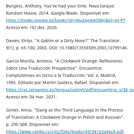
Burgess, Anthony. You’ve had your time. Nova Iorque:
Random House, 2014. Google Books. Disponível em:
https://books.google.pt/books?id=9AvZAgAAQBAJ&hl=pt-PT
.
Acesso em: 10/ dez. 2020.
Davies, Eirlys. “A Goblin or a Dirty Nose?” The Translator.
9(1), p. 65-100, 2003. DOI: 10.1080/13556509.2003.10799146.
García Morilla, Antonio. “A Clockwork Orange: Reflexiones
Sobre Una Traducción Prospectiva”. Encuentros
Complutenses en torno a la Traducción: Vol. V, Madrid,
1995. Editado por Martín-Gaitero, Rafael. Disponível em:
https://cvc.cervantes.es/lengua/iulmyt/pdf/encuentros_v/38_ga
Acesso em: 04 mar. 2021.
Ginter, Anna. “Slang as the Third Language in the Process
of Translation: A Clockwork Orange in Polish and Russian”.
p. 295-304. Disponível em:
https://www.rastko.rs/cms/files/books/49c941e3a4ac8.pdf
.