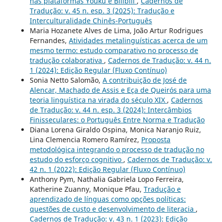
nas plataformas Youku e Bilibili
,
Cadernos de
Tradução: v. 45 n. esp. 3 (2025): Tradução e
Interculturalidade Chinês-Português
Maria Hozanete Alves de Lima, João Artur Rodrigues
Fernandes,
Atividades metalinguísticas acerca de um
mesmo termo: estudo comparativo no processo de
tradução colaborativa
,
Cadernos de Tradução: v. 44 n.
1 (2024): Edição Regular (Fluxo Contínuo)
Sonia Netto Salomão,
A contribuição de José de
Alencar, Machado de Assis e Eça de Queirós para uma
teoria linguística na virada do século XIX
,
Cadernos
de Tradução: v. 44 n. esp. 3 (2024): Intercâmbios
Finisseculares: o Português Entre Norma e Tradução
Diana Lorena Giraldo Ospina, Monica Naranjo Ruiz,
Lina Clemencia Romero Ramírez,
Proposta
metodológica integrando o processo de tradução no
estudo do esforço cognitivo
,
Cadernos de Tradução: v.
42 n. 1 (2022): Edição Regular (Fluxo Contínuo)
Anthony Pym, Nathalia Gabriela Lopo Ferreira,
Katherine Zuanny, Monique Pfau,
Tradução e
aprendizado de línguas como opções políticas:
questões de custo e desenvolvimento de literacia
,
Cadernos de Tradução: v. 43 n. 1 (2023): Edição