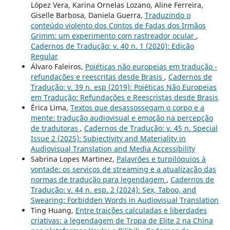
López Vera, Karina Ornelas Lozano, Aline Ferreira,
Giselle Barbosa, Daniela Guerra,
Traduzindo o
conteúdo violento dos Contos de Fadas dos Irmãos
Grimm: um experimento com rastreador ocular
,
Cadernos de Tradução: v. 40 n. 1 (2020): Edição
Regular
Álvaro Faleiros,
Poiéticas não europeias em tradução -
refundações e reescritas desde Brasis
,
Cadernos de
Tradução: v. 39 n. esp (2019): Poiéticas Não Europeias
em Tradução: Refundações e Reescristas desde Brasis
Érica Lima,
Textos que desassossegam o corpo e a
mente: tradução audiovisual e emoção na percepção
de tradutoras
,
Cadernos de Tradução: v. 45 n. Special
Issue 2 (2025): Subjectivity and Materiality in
Audiovisual Translation and Media Accessibility
Sabrina Lopes Martinez,
Palavrões e turpilóquios à
vontade: os serviços de streaming e a atualização das
normas de tradução para legendagem
,
Cadernos de
Tradução: v. 44 n. esp. 2 (2024): Sex, Taboo, and
Swearing: Forbidden Words in Audiovisual Translation
Ting Huang,
Entre traições calculadas e liberdades
criativas: a legendagem de Tropa de Elite 2 na China