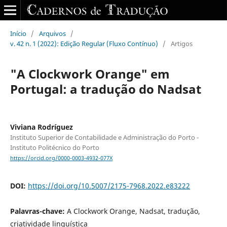
Início
/
Arquivos
/
v. 42 n. 1 (2022): Edição Regular (Fluxo Contínuo)
/
Artigos
"A Clockwork Orange" em
Portugal: a tradução do Nadsat
Viviana Rodríguez
Instituto Superior de Contabilidade e Administração do Porto -
Instituto Politécnico do Porto
https://orcid.org/0000-0003-4932-077X
DOI:
https://doi.org/10.5007/2175-7968.2022.e83222
Palavras-chave:
A Clockwork Orange, Nadsat, tradução,
criatividade linguística