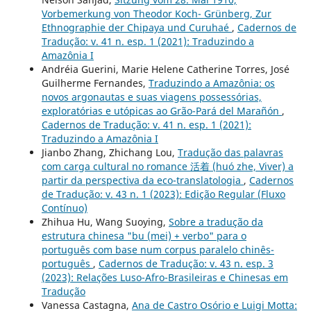
Vorbemerkung von Theodor Koch- Grünberg, Zur
Ethnographie der Chipaya und Curuhaé
,
Cadernos de
Tradução: v. 41 n. esp. 1 (2021): Traduzindo a
Amazônia I
Andréia Guerini, Marie Helene Catherine Torres, José
Guilherme Fernandes,
Traduzindo a Amazônia: os
novos argonautas e suas viagens possessórias,
exploratórias e utópicas ao Grão-Pará del Marañón
,
Cadernos de Tradução: v. 41 n. esp. 1 (2021):
Traduzindo a Amazônia I
Jianbo Zhang, Zhichang Lou,
Tradução das palavras
com carga cultural no romance 活着 (huó zhe, Viver) a
partir da perspectiva da eco-translatologia
,
Cadernos
de Tradução: v. 43 n. 1 (2023): Edição Regular (Fluxo
Contínuo)
Zhihua Hu, Wang Suoying,
Sobre a tradução da
estrutura chinesa "bu (mei) + verbo" para o
português com base num corpus paralelo chinês-
português
,
Cadernos de Tradução: v. 43 n. esp. 3
(2023): Relações Luso-Afro-Brasileiras e Chinesas em
Tradução
Vanessa Castagna,
Ana de Castro Osório e Luigi Motta: