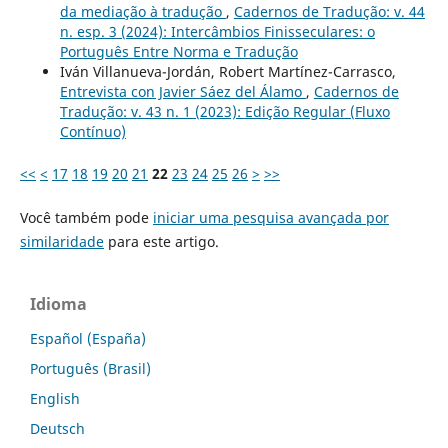
da mediação à tradução
,
Cadernos de Tradução: v. 44
n. esp. 3 (2024): Intercâmbios Finisseculares: o
Português Entre Norma e Tradução
Iván Villanueva-Jordán, Robert Martínez-Carrasco,
Entrevista con Javier Sáez del Álamo
,
Cadernos de
Tradução: v. 43 n. 1 (2023): Edição Regular (Fluxo
Contínuo)
<<
<
17
18
19
20
21
22
23
24
25
26
>
>>
Você também pode
iniciar uma pesquisa avançada por
similaridade
para este artigo.
Idioma
Español (España)
Português (Brasil)
English
Deutsch