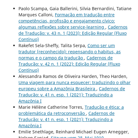
Paolo Scampa, Gaia Ballerini, Silvia Bernardini, Tatiane
Marques Calloni,
Formação em tradução entre
competências, profissão e engajamento cívico:
algumas reflexões sobre service-learning
,
Cadernos
de Tradução: v. 43 n. 1 (2023): Edição Regular (Fluxo
Contínuo)
Rakefet Sela-Sheffy, Talita Serpa,
Como ser um
tradutor (reconhecido): repensando o habitus, as
normas e o campo da tradução
,
Cadernos de
Tradução: v. 42 n. 1 (2022): Edição Regular (Fluxo
Contínuo)
Alessandra Ramos de Oliveira Harden, Theo Harden,
Uma viagem para nunca esquecer: traduzindo o olhar
europeu sobre a Amazônia Brasileira
,
Cadernos de
Tradução: v. 41 n. esp. 1 (2021): Traduzindo a
Amazônia I
Marie Hélène Catherine Torres,
Tradução e ética: a
problemática da retroconversão
,
Cadernos de
Tradução: v. 41 n. esp. 1 (2021): Traduzindo a
Amazônia I
Emilie Snethlage, Reinhard Michael Eugen Arnegger,
Nelson Sanjad,
Sitzung vom 28. Mai 1910,