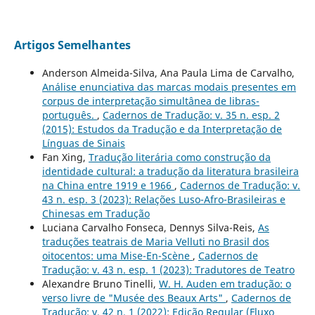
Artigos Semelhantes
Anderson Almeida-Silva, Ana Paula Lima de Carvalho,
Análise enunciativa das marcas modais presentes em
corpus de interpretação simultânea de libras-
português.
,
Cadernos de Tradução: v. 35 n. esp. 2
(2015): Estudos da Tradução e da Interpretação de
Línguas de Sinais
Fan Xing,
Tradução literária como construção da
identidade cultural: a tradução da literatura brasileira
na China entre 1919 e 1966
,
Cadernos de Tradução: v.
43 n. esp. 3 (2023): Relações Luso-Afro-Brasileiras e
Chinesas em Tradução
Luciana Carvalho Fonseca, Dennys Silva-Reis,
As
traduções teatrais de Maria Velluti no Brasil dos
oitocentos: uma Mise-En-Scène
,
Cadernos de
Tradução: v. 43 n. esp. 1 (2023): Tradutores de Teatro
Alexandre Bruno Tinelli,
W. H. Auden em tradução: o
verso livre de "Musée des Beaux Arts"
,
Cadernos de
Tradução: v. 42 n. 1 (2022): Edição Regular (Fluxo