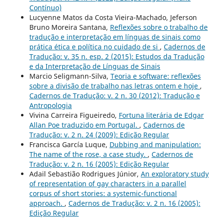
Contínuo)
Lucyenne Matos da Costa Vieira-Machado, Jeferson
Bruno Moreira Santana,
Reflexões sobre o trabalho de
tradução e interpretação em línguas de sinais como
prática ética e política no cuidado de si
,
Cadernos de
Tradução: v. 35 n. esp. 2 (2015): Estudos da Tradução
e da Interpretação de Línguas de Sinais
Marcio Seligmann-Silva,
Teoria e software: reflexões
sobre a divisão de trabalho nas letras ontem e hoje
,
Cadernos de Tradução: v. 2 n. 30 (2012): Tradução e
Antropologia
Vivina Carreira Figueiredo,
Fortuna literária de Edgar
Allan Poe traduzido em Portugal.
,
Cadernos de
Tradução: v. 2 n. 24 (2009): Edição Regular
Francisca García Luque,
Dubbing and manipulation:
The name of the rose, a case study.
,
Cadernos de
Tradução: v. 2 n. 16 (2005): Edição Regular
Adail Sebastião Rodrigues Júnior,
An exploratory study
of representation of gay characters in a parallel
corpus of short stories: a systemic-functional
approach.
,
Cadernos de Tradução: v. 2 n. 16 (2005):
Edição Regular