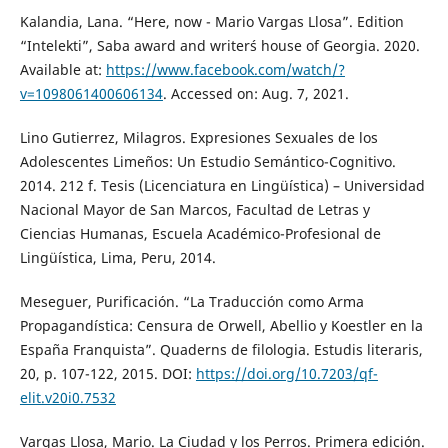
Kalandia, Lana. “Here, now - Mario Vargas Llosa”. Edition
“Intelekti”, Saba award and writer´s house of Georgia. 2020.
Available at:
https://www.facebook.com/watch/?
v=1098061400606134
. Accessed on: Aug. 7, 2021.
Lino Gutierrez, Milagros. Expresiones Sexuales de los
Adolescentes Limeños: Un Estudio Semántico-Cognitivo.
2014. 212 f. Tesis (Licenciatura en Lingüística) – Universidad
Nacional Mayor de San Marcos, Facultad de Letras y
Ciencias Humanas, Escuela Académico-Profesional de
Lingüística, Lima, Peru, 2014.
Meseguer, Purificación. “La Traducción como Arma
Propagandística: Censura de Orwell, Abellio y Koestler en la
España Franquista”. Quaderns de filologia. Estudis literaris,
20, p. 107-122, 2015. DOI:
https://doi.org/10.7203/qf-
elit.v20i0.7532
Vargas Llosa, Mario. La Ciudad y los Perros. Primera edición.