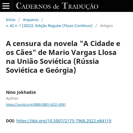
Início
/
Arquivos
/
v. 42 n. 1 (2022): Edição Regular (Fluxo Contínuo)
/
Artigos
A censura da novela "A Cidade e
os Cães" de Mario Vargas Llosa
na União Soviética (Rússia
Soviética e Geórgia)
Nino Jokhadze
Author
https://orcid.org/0000-0001-6231-6391
DOI:
https://doi.org/10.5007/2175-7968.2022.e84119