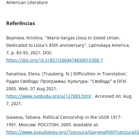
American Literature
Referências
Buynova, Kristina. “Mario Vargas Llosa in Soviet Union.
Dedicated to Llosa’s 85th anniversary”. Latinskaya America,
7, p. 83-93, 2021. DOI:
https://doi.org/10.31857/S0044748X0015308-7
Fanailova, Elena. (Trauberg, N.) ¨Difficulties in Translation¨.
Радио Свобода: Программы: Культура: "Свобода" в ОГИ.
2005. Web. 07 Aug 2021:
https://www.svoboda.org/a/127083.html
. Accessed on: Aug.
7, 2021.
Goiaeva, Tatiana. Political Censorship in the USSR 1917-
1991. Мoscow: РОССПЭН, 2009. Available at:
https://www.pseudology.org/Tsenzura/GoryevaPolitTsenzuraS