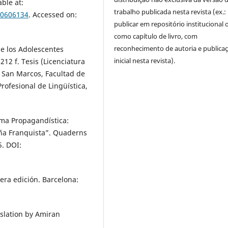
ble at:
trabalho publicada nesta revista (ex.:
00606134
. Accessed on:
publicar em repositório institucional 
como capítulo de livro, com
reconhecimento de autoria e publica
de los Adolescentes
inicial nesta revista).
12 f. Tesis (Licenciatura
e San Marcos, Facultad de
ofesional de Lingüística,
rma Propagandística:
aña Franquista”. Quaderns
5. DOI:
mera edición. Barcelona:
nslation by Amiran