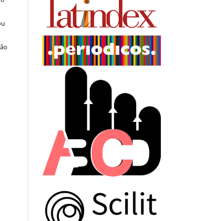
ou
ção