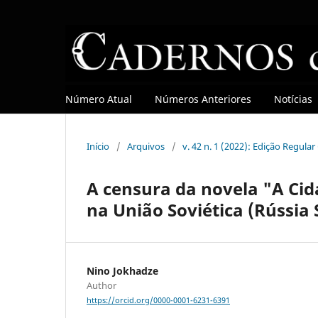
Número Atual
Números Anteriores
Notícias
Início
/
Arquivos
/
v. 42 n. 1 (2022): Edição Regula
A censura da novela "A Cid
na União Soviética (Rússia 
Nino Jokhadze
Author
https://orcid.org/0000-0001-6231-6391