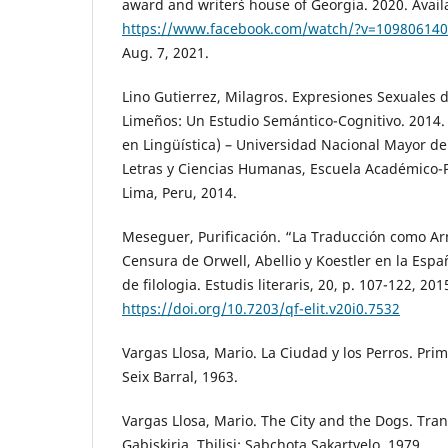
award and writer´s house of Georgia. 2020. Availa
https://www.facebook.com/watch/?v=10980614
Aug. 7, 2021.
Lino Gutierrez, Milagros. Expresiones Sexuales 
Limeños: Un Estudio Semántico-Cognitivo. 2014. 2
en Lingüística) – Universidad Nacional Mayor d
Letras y Ciencias Humanas, Escuela Académico-Pr
Lima, Peru, 2014.
Meseguer, Purificación. “La Traducción como A
Censura de Orwell, Abellio y Koestler en la Esp
de filologia. Estudis literaris, 20, p. 107-122, 201
https://doi.org/10.7203/qf-elit.v20i0.7532
Vargas Llosa, Mario. La Ciudad y los Perros. Pri
Seix Barral, 1963.
Vargas Llosa, Mario. The City and the Dogs. Tra
Gabiskiria. Tbilisi: Sabchota Sakartvelo, 1979.