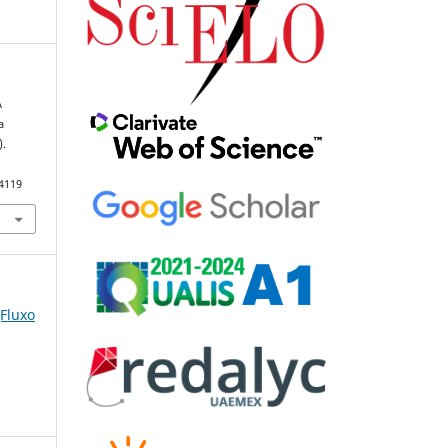
A
a
).
84119
(Fluxo