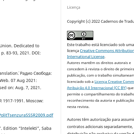
Licença
Copyright (c) 2022 Cadernos de Trad
Este trabalho está licenciado sob um
 Union. Dedicated to
licença
Creative Commons Attribution
 p. 83-93, 2021. DOI:
International License
.
Autores mantêm os direitos autorais e
concedem à revista o direito de primeir
Translation¨. Радио Свобода:
publicação, com o trabalho simultanea
Web. 07 Aug 2021:
licenciado sob a
Licença Creative Com
sed on: Aug. 7, 2021.
Atribuição 4.0 Internacional (CC BY)
que
permite o compartilhamento do trabalh
reconhecimento da autoria e publicação 
SSR 1917-1991. Мoscow:
nesta revista.
PolitTsenzuraSSSR2009.pdf
Autores têm autorização para assumi
contratos adicionais separadamente,
 Edition “Intelekti”, Saba
distribuição não exclusiva da versão 