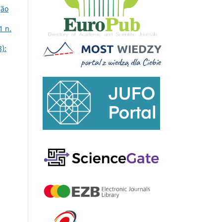
ção
1 n.
):