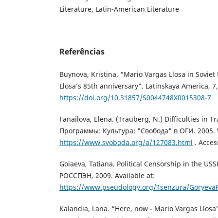
Literature, Latin-American Literature
Referências
Buynova, Kristina. “Mario Vargas Llosa in Soviet
Llosa’s 85th anniversary”. Latinskaya America, 7,
https://doi.org/10.31857/S0044748X0015308-7
Fanailova, Elena. (Trauberg, N.) ¨Difficulties in 
Программы: Культура: "Свобода" в ОГИ. 2005. 
https://www.svoboda.org/a/127083.html
. Acces
Goiaeva, Tatiana. Political Censorship in the U
РОССПЭН, 2009. Available at:
https://www.pseudology.org/Tsenzura/Goryeva
Kalandia, Lana. “Here, now - Mario Vargas Llosa”.