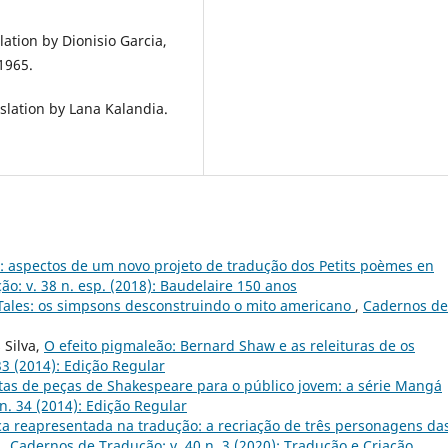
lation by Dionisio Garcia,
1965.
slation by Lana Kalandia.
 aspectos de um novo projeto de tradução dos Petits poèmes en
o: v. 38 n. esp. (2018): Baudelaire 150 anos
 Tales: os simpsons desconstruindo o mito americano
,
Cadernos de
 Silva,
O efeito pigmaleão: Bernard Shaw e as releituras de os
33 (2014): Edição Regular
tas de peças de Shakespeare para o público jovem: a série Mangá
n. 34 (2014): Edição Regular
a reapresentada na tradução: a recriação de três personagens da
k
,
Cadernos de Tradução: v. 40 n. 3 (2020): Tradução e Criação