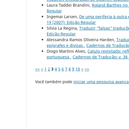
Laura Taddei Brandini,
Roland Barthes no 
Regular
Ingemai Larsen,
De uma periferia à outra
19 (2007): Edição Regular
Silvia La Regina,
Traduzir “falsas” traduç
Edição Regular
Alessandra Ramos Oliveira Harden,
Traduç
epígrafes e divisas
,
Cadernos de Tradução:
Diogo Martins Alves,
Catulo revisitado: r
portuguesa
,
Cadernos de Tradução: v. 38 
<<
<
1
2
3
4
5
6
7
8
9
10
>
>>
Você também pode
iniciar uma pesquisa avança