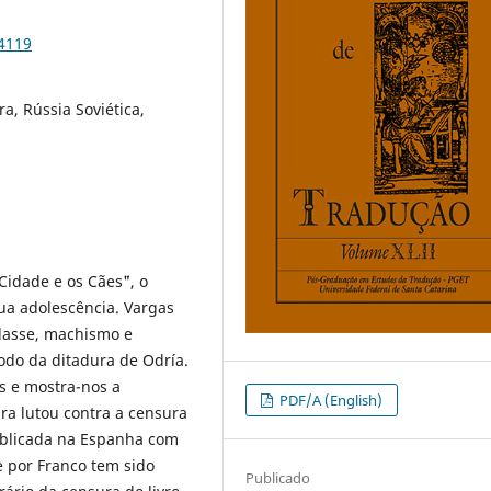
84119
a, Rússia Soviética,
idade e os Cães¨", o
ua adolescência. Vargas
 classe, machismo e
odo da ditadura de Odría.
s e mostra-nos a
PDF/A (English)
ra lutou contra a censura
ublicada na Espanha com
 por Franco tem sido
Publicado