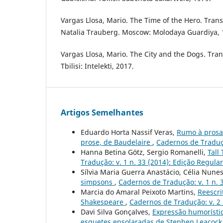
Vargas Llosa, Mario. The Time of the Hero. Trans
Natalia Trauberg. Moscow: Molodaya Guardiya, 
Vargas Llosa, Mario. The City and the Dogs. Tran
Tbilisi: Intelekti, 2017.
Artigos Semelhantes
Eduardo Horta Nassif Veras,
Rumo à prosa:
prose, de Baudelaire
,
Cadernos de Traduçã
Hanna Betina Götz, Sergio Romanelli,
Tall
Tradução: v. 1 n. 33 (2014): Edição Regular
Sílvia Maria Guerra Anastácio, Célia Nunes
simpsons
,
Cadernos de Tradução: v. 1 n. 
Marcia do Amaral Peixoto Martins,
Reescri
Shakespeare
,
Cadernos de Tradução: v. 2 
Davi Silva Gonçalves,
Expressão humorístic
esquetes ensolaradas de Stephen Leacoc