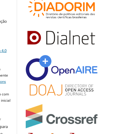
ução
a
 4.0
a
mente
mons
o com
inicial
r
 para
do