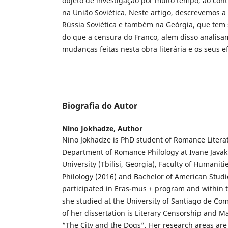
objeto de investigação por muito tempo, ao cont
na União Soviética. Neste artigo, descrevemos 
Rússia Soviética e também na Geórgia, que tem 
do que a censura do Franco, alem disso analisam
mudanças feitas nesta obra literária e os seus ef
Biografia do Autor
Nino Jokhadze,
Author
Nino Jokhadze is PhD student of Romance Literat
Department of Romance Philology at Ivane Javakhi
University (Tbilisi, Georgia), Faculty of Humani
Philology (2016) and Bachelor of American Studi
participated in Eras-mus + program and within 
she studied at the University of Santiago de Comp
of her dissertation is Literary Censorship and M
“The City and the Dogs”. Her research areas a