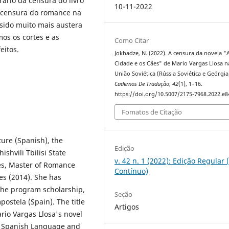
rário da censura do livro
10-11-2022
a censura do romance na
sido muito mais austera
os os cortes e as
Como Citar
eitos.
Jokhadze, N. (2022). A censura da novela "
Cidade e os Cães" de Mario Vargas Llosa n
União Soviética (Rússia Soviética e Geórgia
Cadernos De Tradução
,
42
(1), 1–16.
https://doi.org/10.5007/2175-7968.2022.e
Fomatos de Citação
ure (Spanish), the
Edição
shvili Tbilisi State
v. 42 n. 1 (2022): Edição Regular 
ties, Master of Romance
Contínuo)
es (2014). She has
the program scholarship,
Seção
ostela (Spain). The title
Artigos
ario Vargas Llosa's novel
re Spanish Language and