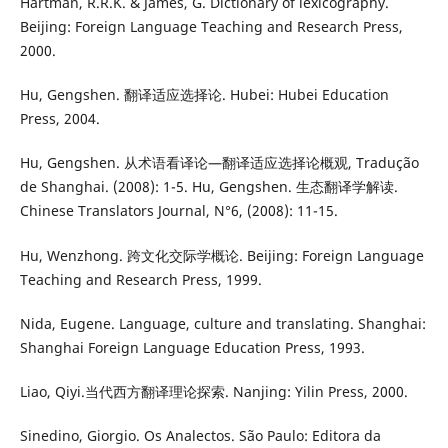
Hartman, R.R.K. & James, G. Dictionary of lexicography.
Beijing: Foreign Language Teaching and Research Press,
2000.
Hu, Gengshen. 翻译适应选择论. Hubei: Hubei Education
Press, 2004.
Hu, Gengshen. 从术语看译论—翻译适应选择论概观, Tradução
de Shanghai. (2008): 1-5. Hu, Gengshen. 生态翻译学解读.
Chinese Translators Journal, N°6, (2008): 11-15.
Hu, Wenzhong. 跨文化交际学概论. Beijing: Foreign Language
Teaching and Research Press, 1999.
Nida, Eugene. Language, culture and translating. Shanghai:
Shanghai Foreign Language Education Press, 1993.
Liao, Qiyi.当代西方翻译理论探索. Nanjing: Yilin Press, 2000.
Sinedino, Giorgio. Os Analectos. São Paulo: Editora da