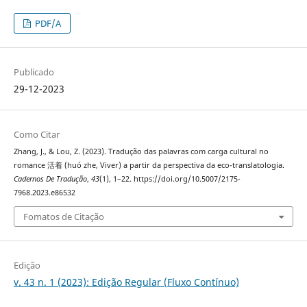
PDF/A
Publicado
29-12-2023
Como Citar
Zhang, J., & Lou, Z. (2023). Tradução das palavras com carga cultural no
romance 活着 (huó zhe, Viver) a partir da perspectiva da eco-translatologia.
Cadernos De Tradução
,
43
(1), 1–22. https://doi.org/10.5007/2175-
7968.2023.e86532
Fomatos de Citação
Edição
v. 43 n. 1 (2023): Edição Regular (Fluxo Contínuo)