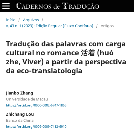
Início
/
Arquivos
/
v. 43 n. 1 (2023): Edição Regular (Fluxo Contínuo)
/
Artigos
Tradução das palavras com carga
cultural no romance 活着 (huó
zhe, Viver) a partir da perspectiva
da eco-translatologia
Jianbo Zhang
Universidade de Macau
https://orcid.org/0000-0002-6747-1865
Zhichang Lou
Banco da China
https://orcid.org/0009-0009-7412-6910