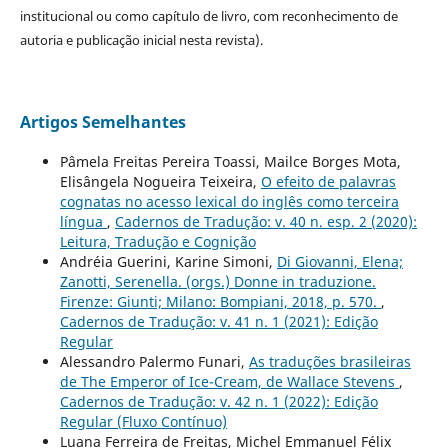
institucional ou como capítulo de livro, com reconhecimento de
autoria e publicação inicial nesta revista).
Artigos Semelhantes
Pâmela Freitas Pereira Toassi, Mailce Borges Mota,
Elisângela Nogueira Teixeira,
O efeito de palavras
cognatas no acesso lexical do inglês como terceira
língua
,
Cadernos de Tradução: v. 40 n. esp. 2 (2020):
Leitura, Tradução e Cognição
Andréia Guerini, Karine Simoni,
Di Giovanni, Elena;
Zanotti, Serenella. (orgs.) Donne in traduzione.
Firenze: Giunti; Milano: Bompiani, 2018, p. 570.
,
Cadernos de Tradução: v. 41 n. 1 (2021): Edição
Regular
Alessandro Palermo Funari,
As traduções brasileiras
de The Emperor of Ice-Cream, de Wallace Stevens
,
Cadernos de Tradução: v. 42 n. 1 (2022): Edição
Regular (Fluxo Contínuo)
Luana Ferreira de Freitas, Michel Emmanuel Félix