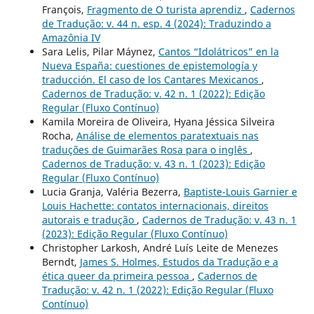
François,
Fragmento de O turista aprendiz
,
Cadernos
de Tradução: v. 44 n. esp. 4 (2024): Traduzindo a
Amazônia IV
Sara Lelis, Pilar Máynez,
Cantos “Idolátricos” en la
Nueva España: cuestiones de epistemología y
traducción. El caso de los Cantares Mexicanos
,
Cadernos de Tradução: v. 42 n. 1 (2022): Edição
Regular (Fluxo Contínuo)
Kamila Moreira de Oliveira, Hyana Jéssica Silveira
Rocha,
Análise de elementos paratextuais nas
traduções de Guimarães Rosa para o inglês
,
Cadernos de Tradução: v. 43 n. 1 (2023): Edição
Regular (Fluxo Contínuo)
Lucia Granja, Valéria Bezerra,
Baptiste-Louis Garnier e
Louis Hachette: contatos internacionais, direitos
autorais e tradução
,
Cadernos de Tradução: v. 43 n. 1
(2023): Edição Regular (Fluxo Contínuo)
Christopher Larkosh, André Luís Leite de Menezes
Berndt,
James S. Holmes, Estudos da Tradução e a
ética queer da primeira pessoa
,
Cadernos de
Tradução: v. 42 n. 1 (2022): Edição Regular (Fluxo
Contínuo)