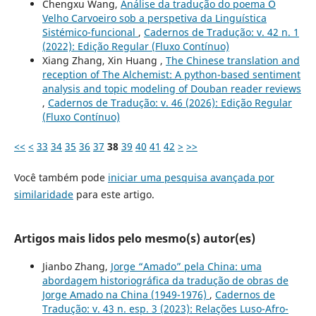
Chengxu Wang,
Análise da tradução do poema O
Velho Carvoeiro sob a perspetiva da Linguística
Sistémico-funcional
,
Cadernos de Tradução: v. 42 n. 1
(2022): Edição Regular (Fluxo Contínuo)
Xiang Zhang, Xin Huang ,
The Chinese translation and
reception of The Alchemist: A python-based sentiment
analysis and topic modeling of Douban reader reviews
,
Cadernos de Tradução: v. 46 (2026): Edição Regular
(Fluxo Contínuo)
<<
<
33
34
35
36
37
38
39
40
41
42
>
>>
Você também pode
iniciar uma pesquisa avançada por
similaridade
para este artigo.
Artigos mais lidos pelo mesmo(s) autor(es)
Jianbo Zhang,
Jorge “Amado” pela China: uma
abordagem historiográfica da tradução de obras de
Jorge Amado na China (1949-1976)
,
Cadernos de
Tradução: v. 43 n. esp. 3 (2023): Relações Luso-Afro-