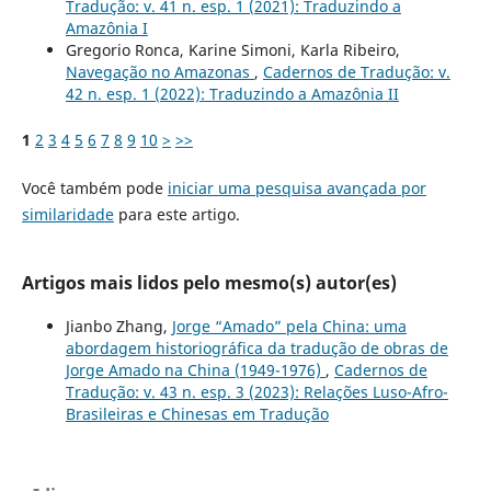
Tradução: v. 41 n. esp. 1 (2021): Traduzindo a
Amazônia I
Gregorio Ronca, Karine Simoni, Karla Ribeiro,
Navegação no Amazonas
,
Cadernos de Tradução: v.
42 n. esp. 1 (2022): Traduzindo a Amazônia II
1
2
3
4
5
6
7
8
9
10
>
>>
Você também pode
iniciar uma pesquisa avançada por
similaridade
para este artigo.
Artigos mais lidos pelo mesmo(s) autor(es)
Jianbo Zhang,
Jorge “Amado” pela China: uma
abordagem historiográfica da tradução de obras de
Jorge Amado na China (1949-1976)
,
Cadernos de
Tradução: v. 43 n. esp. 3 (2023): Relações Luso-Afro-
Brasileiras e Chinesas em Tradução