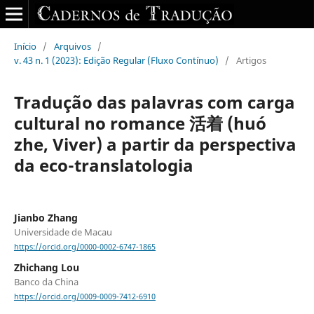
Início
/
Arquivos
/
v. 43 n. 1 (2023): Edição Regular (Fluxo Contínuo)
/
Artigos
Tradução das palavras com carga
cultural no romance 活着 (huó
zhe, Viver) a partir da perspectiva
da eco-translatologia
Jianbo Zhang
Universidade de Macau
https://orcid.org/0000-0002-6747-1865
Zhichang Lou
Banco da China
https://orcid.org/0009-0009-7412-6910