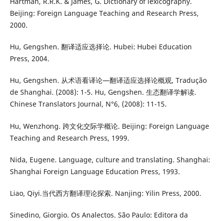
Hartman, R.R.K. & James, G. Dictionary of lexicography.
Beijing: Foreign Language Teaching and Research Press,
2000.
Hu, Gengshen. 翻译适应选择论. Hubei: Hubei Education
Press, 2004.
Hu, Gengshen. 从术语看译论—翻译适应选择论概观, Tradução
de Shanghai. (2008): 1-5. Hu, Gengshen. 生态翻译学解读.
Chinese Translators Journal, N°6, (2008): 11-15.
Hu, Wenzhong. 跨文化交际学概论. Beijing: Foreign Language
Teaching and Research Press, 1999.
Nida, Eugene. Language, culture and translating. Shanghai:
Shanghai Foreign Language Education Press, 1993.
Liao, Qiyi.当代西方翻译理论探索. Nanjing: Yilin Press, 2000.
Sinedino, Giorgio. Os Analectos. São Paulo: Editora da