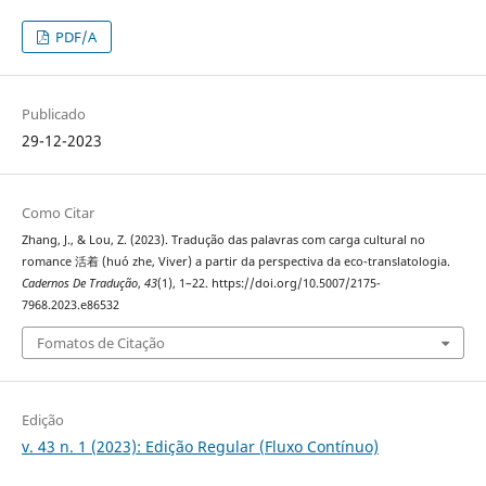
PDF/A
Publicado
29-12-2023
Como Citar
Zhang, J., & Lou, Z. (2023). Tradução das palavras com carga cultural no
romance 活着 (huó zhe, Viver) a partir da perspectiva da eco-translatologia.
Cadernos De Tradução
,
43
(1), 1–22. https://doi.org/10.5007/2175-
7968.2023.e86532
Fomatos de Citação
Edição
v. 43 n. 1 (2023): Edição Regular (Fluxo Contínuo)