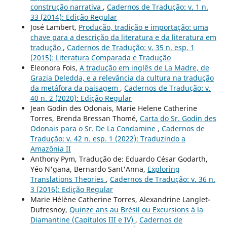
construção narrativa
,
Cadernos de Tradução: v. 1 n.
33 (2014): Edição Regular
José Lambert,
Produção, tradição e importação: uma
chave para a descrição da literatura e da literatura em
tradução
,
Cadernos de Tradução: v. 35 n. esp. 1
(2015): Literatura Comparada e Tradução
Eleonora Fois,
A tradução em inglês de La Madre, de
Grazia Deledda, e a relevância da cultura na tradução
da metáfora da paisagem
,
Cadernos de Tradução: v.
40 n. 2 (2020): Edição Regular
Jean Godin des Odonais, Marie Helene Catherine
Torres, Brenda Bressan Thomé,
Carta do Sr. Godin des
Odonais para o Sr. De La Condamine
,
Cadernos de
Tradução: v. 42 n. esp. 1 (2022): Traduzindo a
Amazônia II
Anthony Pym, Tradução de: Eduardo César Godarth,
Yéo N'gana, Bernardo Sant'Anna,
Exploring
Translations Theories
,
Cadernos de Tradução: v. 36 n.
3 (2016): Edição Regular
Marie Hélène Catherine Torres, Alexandrine Langlet-
Dufresnoy,
Quinze ans au Brésil ou Excursions à la
Diamantine (Capítulos III e IV)
,
Cadernos de