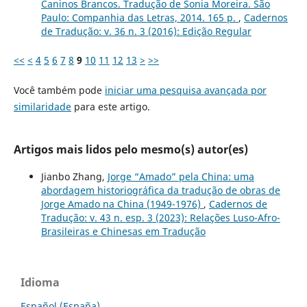
Caninos Brancos. Tradução de Sonia Moreira. São
Paulo: Companhia das Letras, 2014. 165 p.
,
Cadernos
de Tradução: v. 36 n. 3 (2016): Edição Regular
<<
<
4
5
6
7
8
9
10
11
12
13
>
>>
Você também pode
iniciar uma pesquisa avançada por
similaridade
para este artigo.
Artigos mais lidos pelo mesmo(s) autor(es)
Jianbo Zhang,
Jorge “Amado” pela China: uma
abordagem historiográfica da tradução de obras de
Jorge Amado na China (1949-1976)
,
Cadernos de
Tradução: v. 43 n. esp. 3 (2023): Relações Luso-Afro-
Brasileiras e Chinesas em Tradução
Idioma
Español (España)