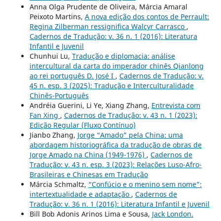
Anna Olga Prudente de Oliveira, Márcia Amaral
Peixoto Martins,
A nova edição dos contos de Perrault:
Regina Zilberman ressignifica Walcyr Carrasco
,
Cadernos de Tradução: v. 36 n. 1 (2016): Literatura
Infantil e Juvenil
Chunhui Lu,
Tradução e diplomacia: análise
intercultural da carta do imperador chinês Qianlong
ao rei português D. José I
,
Cadernos de Tradução: v.
45 n. esp. 3 (2025): Tradução e Interculturalidade
Chinês-Português
Andréia Guerini, Li Ye, Xiang Zhang,
Entrevista com
Fan Xing
,
Cadernos de Tradução: v. 43 n. 1 (2023):
Edição Regular (Fluxo Contínuo)
Jianbo Zhang,
Jorge “Amado” pela China: uma
abordagem historiográfica da tradução de obras de
Jorge Amado na China (1949-1976)
,
Cadernos de
Tradução: v. 43 n. esp. 3 (2023): Relações Luso-Afro-
Brasileiras e Chinesas em Tradução
Márcia Schmaltz,
“Confúcio e o menino sem nome”:
intertextualidade e adaptação
,
Cadernos de
Tradução: v. 36 n. 1 (2016): Literatura Infantil e Juvenil
Bill Bob Adonis Arinos Lima e Sousa,
Jack London.