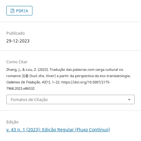
PDF/A
Publicado
29-12-2023
Como Citar
Zhang, J., & Lou, Z. (2023). Tradução das palavras com carga cultural no
romance 活着 (huó zhe, Viver) a partir da perspectiva da eco-translatologia.
Cadernos De Tradução
,
43
(1), 1–22. https://doi.org/10.5007/2175-
7968.2023.e86532
Fomatos de Citação
Edição
v. 43 n. 1 (2023): Edição Regular (Fluxo Contínuo)