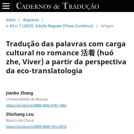
Início
/
Arquivos
/
v. 43 n. 1 (2023): Edição Regular (Fluxo Contínuo)
/
Artigos
Tradução das palavras com carga
cultural no romance 活着 (huó
zhe, Viver) a partir da perspectiva
da eco-translatologia
Jianbo Zhang
Universidade de Macau
https://orcid.org/0000-0002-6747-1865
Zhichang Lou
Banco da China
https://orcid.org/0009-0009-7412-6910