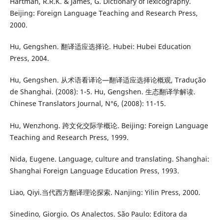
Hartman, R.R.K. & James, G. Dictionary of lexicography.
Beijing: Foreign Language Teaching and Research Press,
2000.
Hu, Gengshen. 翻译适应选择论. Hubei: Hubei Education
Press, 2004.
Hu, Gengshen. 从术语看译论—翻译适应选择论概观, Tradução
de Shanghai. (2008): 1-5. Hu, Gengshen. 生态翻译学解读.
Chinese Translators Journal, N°6, (2008): 11-15.
Hu, Wenzhong. 跨文化交际学概论. Beijing: Foreign Language
Teaching and Research Press, 1999.
Nida, Eugene. Language, culture and translating. Shanghai:
Shanghai Foreign Language Education Press, 1993.
Liao, Qiyi.当代西方翻译理论探索. Nanjing: Yilin Press, 2000.
Sinedino, Giorgio. Os Analectos. São Paulo: Editora da