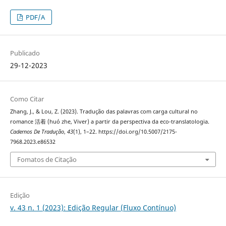
PDF/A
Publicado
29-12-2023
Como Citar
Zhang, J., & Lou, Z. (2023). Tradução das palavras com carga cultural no
romance 活着 (huó zhe, Viver) a partir da perspectiva da eco-translatologia.
Cadernos De Tradução
,
43
(1), 1–22. https://doi.org/10.5007/2175-
7968.2023.e86532
Fomatos de Citação
Edição
v. 43 n. 1 (2023): Edição Regular (Fluxo Contínuo)