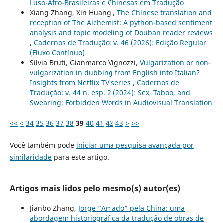
Luso-Afro-Brasileiras e Chinesas em Tradução
Xiang Zhang, Xin Huang ,
The Chinese translation and
reception of The Alchemist: A python-based sentiment
analysis and topic modeling of Douban reader reviews
,
Cadernos de Tradução: v. 46 (2026): Edição Regular
(Fluxo Contínuo)
Silvia Bruti, Gianmarco Vignozzi,
Vulgarization or non-
vulgarization in dubbing from English into Italian?
Insights from Netflix TV series
,
Cadernos de
Tradução: v. 44 n. esp. 2 (2024): Sex, Taboo, and
Swearing: Forbidden Words in Audiovisual Translation
<<
<
34
35
36
37
38
39
40
41
42
43
>
>>
Você também pode
iniciar uma pesquisa avançada por
similaridade
para este artigo.
Artigos mais lidos pelo mesmo(s) autor(es)
Jianbo Zhang,
Jorge “Amado” pela China: uma
abordagem historiográfica da tradução de obras de