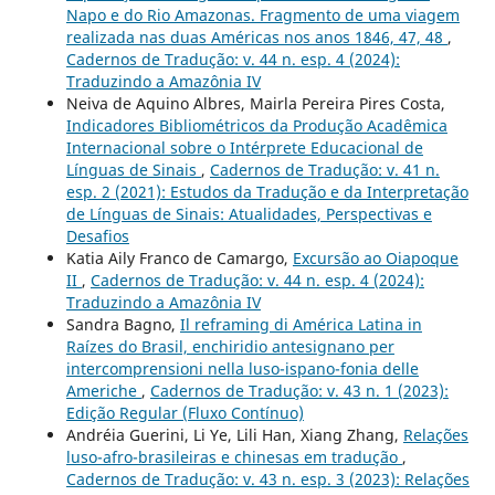
Napo e do Rio Amazonas. Fragmento de uma viagem
realizada nas duas Américas nos anos 1846, 47, 48
,
Cadernos de Tradução: v. 44 n. esp. 4 (2024):
Traduzindo a Amazônia IV
Neiva de Aquino Albres, Mairla Pereira Pires Costa,
Indicadores Bibliométricos da Produção Acadêmica
Internacional sobre o Intérprete Educacional de
Línguas de Sinais
,
Cadernos de Tradução: v. 41 n.
esp. 2 (2021): Estudos da Tradução e da Interpretação
de Línguas de Sinais: Atualidades, Perspectivas e
Desafios
Katia Aily Franco de Camargo,
Excursão ao Oiapoque
II
,
Cadernos de Tradução: v. 44 n. esp. 4 (2024):
Traduzindo a Amazônia IV
Sandra Bagno,
Il reframing di América Latina in
Raízes do Brasil, enchiridio antesignano per
intercomprensioni nella luso-ispano-fonia delle
Americhe
,
Cadernos de Tradução: v. 43 n. 1 (2023):
Edição Regular (Fluxo Contínuo)
Andréia Guerini, Li Ye, Lili Han, Xiang Zhang,
Relações
luso-afro-brasileiras e chinesas em tradução
,
Cadernos de Tradução: v. 43 n. esp. 3 (2023): Relações