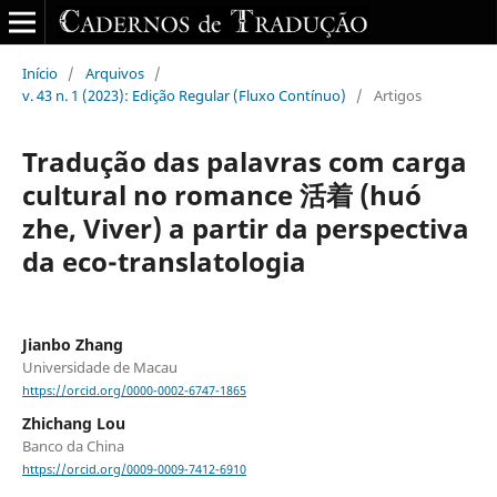
Início
/
Arquivos
/
v. 43 n. 1 (2023): Edição Regular (Fluxo Contínuo)
/
Artigos
Tradução das palavras com carga
cultural no romance 活着 (huó
zhe, Viver) a partir da perspectiva
da eco-translatologia
Jianbo Zhang
Universidade de Macau
https://orcid.org/0000-0002-6747-1865
Zhichang Lou
Banco da China
https://orcid.org/0009-0009-7412-6910