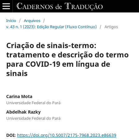
Início
/
Arquivos
/
v. 43 n. 1 (2023): Edição Regular (Fluxo Contínuo)
/
Artigos
Criação de sinais-termo:
tratamento e descrição do termo
para COVID-19 em língua de
sinais
Carina Mota
Universidade Federal do Pará
Abdelhak Razky
Universidade Federal do Pará
DOI:
https://doi.org/10.5007/2175-7968.2023.e86639