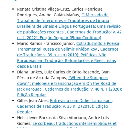
Renata Cristina Vilaça-Cruz, Carlos Henrique
Rodrigues, Anabel Galán-Mañas,
O Mercado de
Trabalho de Intérpretes e Tradutores de Língua
Brasileira de Sinais e Língua Portuguesa: uma revisão
de publicações recentes
,
Cadernos de Tradução: v. 42
n. 1 (2022): Edição Regular (Fluxo Contínuo)
Mário Ramos Francisco Júnior,
Cotraduzindo a Poeisa
Transmental Russa de Velimir Khlébnikov
,
Cadernos
de Tradução: v. 39 n. esp (2019): Poiéticas Não
Europeias em Tradução: Refundações e Reescristas
desde Brasis
Diana Junkes, Luiz Carlos de Brito Rezende, Ivan
Pérsio de Arruda Campos,
“When the Sun goes
down”: melopeia e transcriação em On the Road de
Jack Kerouac
,
Cadernos de Tradução: v. 40 n. 1 (2020):
Edição Regular
Gilles Jean Abes,
Entrevista com Didier Lamaison
,
Cadernos de Tradução: v. 35 n. 2 (2015): Edição
Regular
Helciclever Barros da Silva Vitoriano, André Luís
Gomes,
Le corbeau: traductions intersémiotiques et