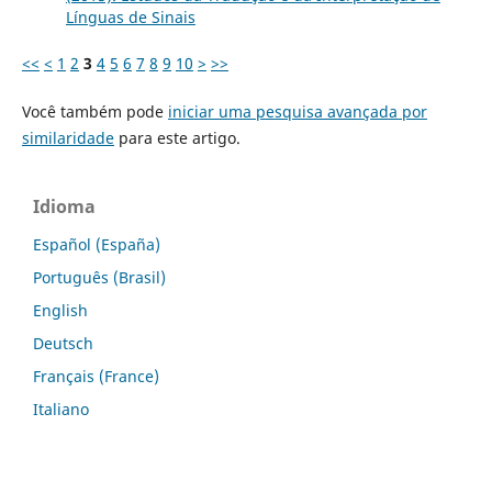
Línguas de Sinais
<<
<
1
2
3
4
5
6
7
8
9
10
>
>>
Você também pode
iniciar uma pesquisa avançada por
similaridade
para este artigo.
Idioma
Español (España)
Português (Brasil)
English
Deutsch
Français (France)
Italiano