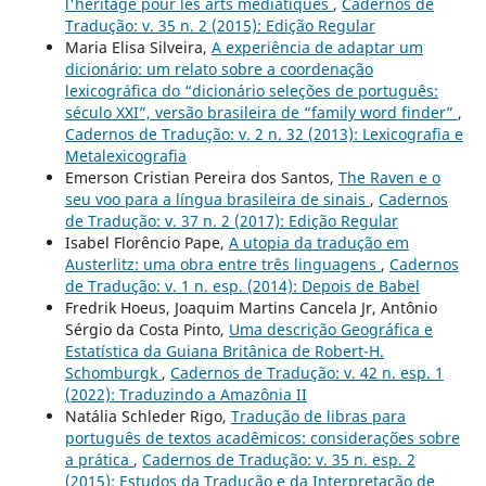
l'héritage pour les arts médiatiques
,
Cadernos de
Tradução: v. 35 n. 2 (2015): Edição Regular
Maria Elisa Silveira,
A experiência de adaptar um
dicionário: um relato sobre a coordenação
lexicográfica do “dicionário seleções de português:
século XXI”, versão brasileira de “family word finder”
,
Cadernos de Tradução: v. 2 n. 32 (2013): Lexicografia e
Metalexicografia
Emerson Cristian Pereira dos Santos,
The Raven e o
seu voo para a língua brasileira de sinais
,
Cadernos
de Tradução: v. 37 n. 2 (2017): Edição Regular
Isabel Florêncio Pape,
A utopia da tradução em
Austerlitz: uma obra entre três linguagens
,
Cadernos
de Tradução: v. 1 n. esp. (2014): Depois de Babel
Fredrik Hoeus, Joaquim Martins Cancela Jr, Antônio
Sérgio da Costa Pinto,
Uma descrição Geográfica e
Estatística da Guiana Britânica de Robert-H.
Schomburgk
,
Cadernos de Tradução: v. 42 n. esp. 1
(2022): Traduzindo a Amazônia II
Natália Schleder Rigo,
Tradução de libras para
português de textos acadêmicos: considerações sobre
a prática
,
Cadernos de Tradução: v. 35 n. esp. 2
(2015): Estudos da Tradução e da Interpretação de