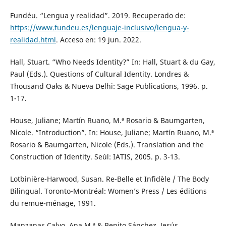
Fundéu. “Lengua y realidad”. 2019. Recuperado de:
https://www.fundeu.es/lenguaje-inclusivo/lengua-y-
realidad.html
. Acceso en: 19 jun. 2022.
Hall, Stuart. “Who Needs Identity?” In: Hall, Stuart & du Gay,
Paul (Eds.). Questions of Cultural Identity. Londres &
Thousand Oaks & Nueva Delhi: Sage Publications, 1996. p.
1-17.
House, Juliane; Martín Ruano, M.ª Rosario & Baumgarten,
Nicole. “Introduction”. In: House, Juliane; Martín Ruano, M.ª
Rosario & Baumgarten, Nicole (Eds.). Translation and the
Construction of Identity. Seúl: IATIS, 2005. p. 3-13.
Lotbinière-Harwood, Susan. Re-Belle et Infidèle / The Body
Bilingual. Toronto-Montréal: Women’s Press / Les éditions
du remue-ménage, 1991.
Manzanas Calvo, Ana M.ª & Benito Sánchez, Jesús.