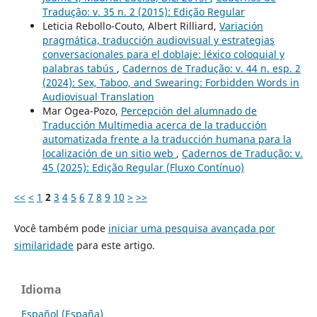
Tradução: v. 35 n. 2 (2015): Edição Regular
Leticia Rebollo-Couto, Albert Rilliard,
Variación
pragmática, traducción audiovisual y estrategias
conversacionales para el doblaje: léxico coloquial y
palabras tabús
,
Cadernos de Tradução: v. 44 n. esp. 2
(2024): Sex, Taboo, and Swearing: Forbidden Words in
Audiovisual Translation
Mar Ogea-Pozo,
Percepción del alumnado de
Traducción Multimedia acerca de la traducción
automatizada frente a la traducción humana para la
localización de un sitio web
,
Cadernos de Tradução: v.
45 (2025): Edição Regular (Fluxo Contínuo)
<<
<
1
2
3
4
5
6
7
8
9
10
>
>>
Você também pode
iniciar uma pesquisa avançada por
similaridade
para este artigo.
Idioma
Español (España)