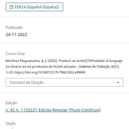
PDF/A (Español (España))
Publicado
24-11-2022
Como Citar
Martínez Pleguezuelos, A. J. (2022). Traducir en la Hos(Ti)Pitalidad: el lenguaje
no binario en los productos de ficción actuales .
Cadernos De Tradução
,
42
(1),
1–23. https://doi.org/10.5007/2175-7968.2022.e89680
Fomatos de Citação
Edição
v. 42 n. 1 (2022): Edição Regular (Fluxo Contínuo)
Seção