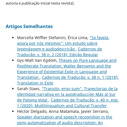
autoria e publicação inicial nesta revista).
Artigos Semelhantes
Marcella Wiffler Stefanini, Érica Lima,
“5x favela,
agora por nós mesmos”: Um estudo sobre
legendagem e audiodescrição
,
Cadernos de
Tradução: v. 38 n. 2 (2018): Edição Regular
Gys-Walt Van Egdom,
Theses on Pure Language and
Postliterate Translation: Walter Benjamin and the
Experience of Existential Exile in Language and
Translation
,
Cadernos de Tradução: v. 38 n. 1 (2018):
Translation in Exile
Sarah Staes,
“Transito, ergo sum”. Trayectorias de la
identidad narrativa en la autotraducción Más al Sur
de Paloma Vidal
,
Cadernos de Tradução: v. 40 n. esp.
1 (2020): Multilingualism and Cultural Transfer
Héctor Delgado, Anna Matamala, Javier Serrano,
Speaker diarization and speech recognition in the
semi-automatization of audio description: An