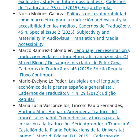
exploratory study on future possibilities?
,
Cadernos
de Tradução: v. 35 n. 2 (2015): Edição Regular
Núria Molines-Galarza,
Políticas de la vulnerabilidad
como marco ético para la traducción audiovisual y la
accesibilidad en los medios
,
Cadernos de Tradução: v.
45 n. Special Issue 2 (2025): Subjectivity and
Materiality in Audiovisual Translation and Media
Accessibility
Marco Ramírez-Colombier,
Lenguaje, representación y
traducción en la escritura etnográfica amazonista. Of
Mixed Blood / De sangre mezclada, de Peter Gow
,
Cadernos de Tradução: v. 45 (2025): Edição Regular
(Fluxo Contínuo)
Marie-Evelyne Le Poder,
Las siglas en el lenguaje
económico de la prensa española generalista
,
Cadernos de Tradução: v. 1 n. 29 (2012): Edição
Regular
Maria Lúcia Vasconcellos, Lincoln Paulo Fernandes,
Hurtado Albir, Amparo. Aprender a Traducir del
francés al español. Competencias y tareas para la
iniciación a la traducción. Série Aprender a Traducir 6.
Castellón de la Plana: Publicacions de la Universitat
Jaume I, Madrid: Edelsa, D.L. 2015.
,
Cadernos de