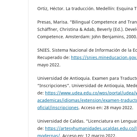
Ortiz, Héctor. La traducción. Medellín: Esquina
Presas, Marisa. “Bilingual Competence and Tran
Schäffner, Christina & Adab, Beverly (Ed.). Deve
Competence. Amsterdam: John Benjamins, 2000. 
SNIES. Sistema Nacional de Información de la E
Recuperado de:
https://snies.mineducacion.gov.
mayo 2022.
Universidad de Antioquia. Examen para Traductor
“Inscripciones”. Universidad de Antioquia, Med
de:
https://www.udea.edu.co/wps/portal/udea/w
academicas/idiomas/extension/examen-traducto
oficial/inscripciones
. Acceso en: 28 mayo 2022.
Universidad de Caldas. “Licenciatura en Lengu
de:
https://artesyhumanidades.ucaldas.edu.co/l
modernas/
. Acceso en: 12 marzo 2022.