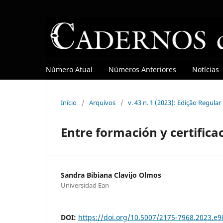
Número Atual
Números Anteriores
Notícias
Início
/
Arquivos
/
v. 43 n. 1 (2023): Edição Regula
Entre formación y certifica
Sandra Bibiana Clavijo Olmos
Universidad Ean
DOI:
https://doi.org/10.5007/2175-7968.2023.e