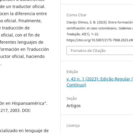
 de un traductor oficial.
en la diferencia entre
Como Citar
o oficial. Finalmente,
Clavijo Olmos, S. B. (2023). Entre formació
e traducción de
certificación: el caso colombiano.
Cadernos 
Tradução
,
43
(1), 1–22.
ficial, con el fin de
https://doi.org/10.5007/2175-7968.2023.e
iferentes lenguajes de
 formación en Traducción
Fomatos de Citação
ductor oficial, haciendo
.
Edição
v. 43 n. 1 (2023): Edição Regular 
Contínuo)
Seção
ción en Hispanoamérica”.
Artigos
3-217, 2003. DOI:
Licença
ecializado en lenguaje de