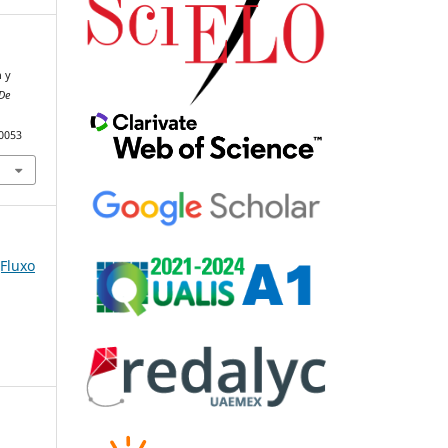
n y
De
90053
(Fluxo