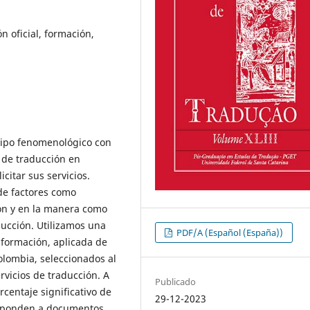
n oficial, formación,
 tipo fenomenológico con
s de traducción en
icitar sus servicios.
 de factores como
ión y en la manera como
ducción. Utilizamos una
PDF/A (Español (España))
formación, aplicada de
olombia, seleccionados al
ervicios de traducción. A
Publicado
centaje significativo de
29-12-2023
responden a documentos