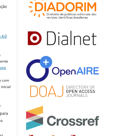
ução
a
 4.0
a
mente
mons
o com
inicial
r
 para
do
ou