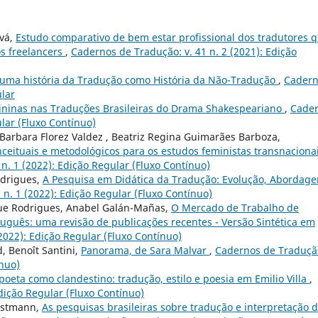
vá,
Estudo comparativo de bem estar profissional dos tradutores 
s freelancers
,
Cadernos de Tradução: v. 41 n. 2 (2021): Edição
 uma história da Tradução como História da Não-Tradução
,
Cadern
ular
ininas nas Traduções Brasileiras do Drama Shakespeariano
,
Cade
ular (Fluxo Contínuo)
Barbara Florez Valdez , Beatriz Regina Guimarães Barboza,
eituais e metodológicos para os estudos feministas transnaciona
n. 1 (2022): Edição Regular (Fluxo Contínuo)
odrigues,
A Pesquisa em Didática da Tradução: Evolução, Abordage
 n. 1 (2022): Edição Regular (Fluxo Contínuo)
ique Rodrigues, Anabel Galán-Mañas,
O Mercado de Trabalho de
tuguês: uma revisão de publicações recentes - Versão Sintética em
2022): Edição Regular (Fluxo Contínuo)
d, Benoît Santini,
Panorama, de Sara Malvar
,
Cadernos de Tradução
ínuo)
poeta como clandestino: tradução, estilo e poesia em Emilio Villa
,
dição Regular (Fluxo Contínuo)
ristmann,
As pesquisas brasileiras sobre tradução e interpretação 