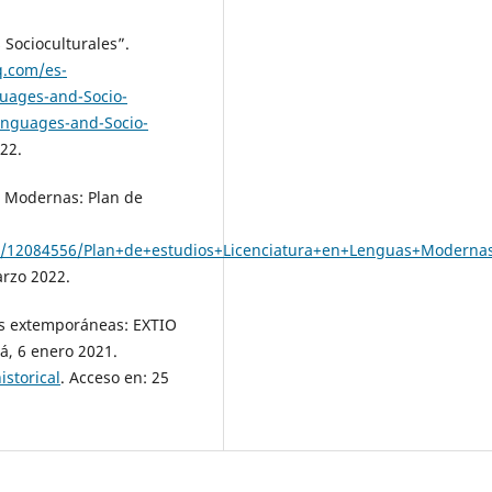
 Socioculturales”.
q.com/es-
guages-and-Socio-
anguages-and-Socio-
22.
s Modernas: Plan de
62/12084556/Plan+de+estudios+Licenciatura+en+Lenguas+Mode
arzo 2022.
es extemporáneas: EXTIO
á, 6 enero 2021.
istorical
. Acceso en: 25