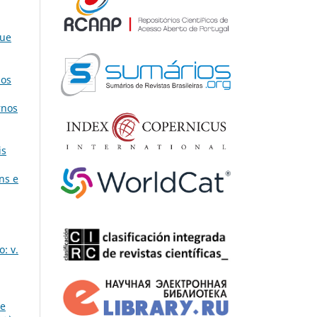
que
os
rnos
is
ns e
: v.
de