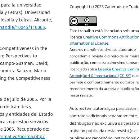
 para la universidad
Copyright (c) 2023 Cadernos de Trad
ía y Letras). Universidad
osofía y Letras. Alicante,
/handle/10045/110065
.
Este trabalho está licenciado sob um
licença
Creative Commons Attribution
International License
.
Competitiveness in the
Autores mantêm os direitos autorais e
n: Perspectives to
concedem à revista o direito de primeir
publicação, com o trabalho simultanea
; Ocampo-Guzman, David;
licenciado sob a
Licença Creative Com
Ramirez-Salazar, Maria
Atribuição 4.0 Internacional (CC BY)
que
sing the Competitiveness
permite o compartilhamento do trabalh
reconhecimento da autoria e publicação 
nesta revista.
 de julio de 2005. Por la
ón de trámites y
Autores têm autorização para assumi
os y entidades del Estado
contratos adicionais separadamente,
icas o prestan servicios
distribuição não exclusiva da versão 
 de 2005. Recuperado de:
trabalho publicada nesta revista (ex.:
normativo/norma.php?
publicar em repositório institucional 