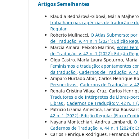
Artigos Semelhantes
Klaudia Bednárová-Gibová, Mária Majhero
trabalham para agências de tradução e do
Regular
Roberto Mulinacci,
O Atlas Submerso: por
de Tradução: v. 41 n. 1 (2021): Edição Reg
Marcia Amaral Peixoto Martins,
Vozes Fem
de Tradução: v. 42 n. 1 (2022): Edição Reg
Olga Castro, María Laura Spoturno, Maria 
Feminismos e tradução: apontamentos conc
da tradução
,
Cadernos de Tradução: v. 42 
Amparo Hurtado Albir, Carlos Henrique R
Perspectivas
,
Cadernos de Tradução: v. 42
Renata Cristina Vilaça Cruz, Carlos Henr
Tradutores e de Intérpretes de Libras-por
Libras
,
Cadernos de Tradução: v. 42 n. 1 (
Patricio Lizama Améstica, Laëtitia Boussar
42 n. 1 (2022): Edição Regular (Fluxo Cont
Nayana Montechiari, Andrea Lombardi,
O 
Cadernos de Tradução: v. 44 n. 1 (2024): E
Carlos Henrique Rodrigues, Fernanda Ch