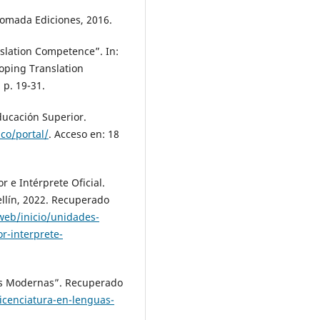
 Tomada Ediciones, 2016.
slation Competence”. In:
loping Translation
p. 19-31.
ducación Superior.
co/portal/
. Acceso en: 18
 e Intérprete Oficial.
ellín, 2022. Recuperado
eb/inicio/unidades-
r-interprete-
as Modernas”. Recuperado
icenciatura-en-lenguas-