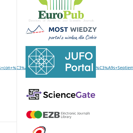
rnas+con+%C3%A9nfasis+en+ingl%C3%A9s+y+franc%C3%A9s+Septie