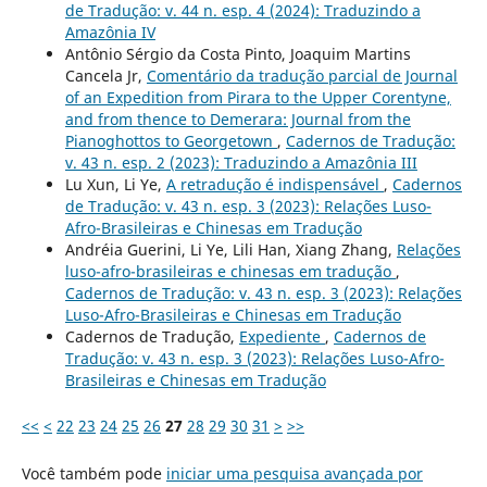
de Tradução: v. 44 n. esp. 4 (2024): Traduzindo a
Amazônia IV
Antônio Sérgio da Costa Pinto, Joaquim Martins
Cancela Jr,
Comentário da tradução parcial de Journal
of an Expedition from Pirara to the Upper Corentyne,
and from thence to Demerara: Journal from the
Pianoghottos to Georgetown
,
Cadernos de Tradução:
v. 43 n. esp. 2 (2023): Traduzindo a Amazônia III
Lu Xun, Li Ye,
A retradução é indispensável
,
Cadernos
de Tradução: v. 43 n. esp. 3 (2023): Relações Luso-
Afro-Brasileiras e Chinesas em Tradução
Andréia Guerini, Li Ye, Lili Han, Xiang Zhang,
Relações
luso-afro-brasileiras e chinesas em tradução
,
Cadernos de Tradução: v. 43 n. esp. 3 (2023): Relações
Luso-Afro-Brasileiras e Chinesas em Tradução
Cadernos de Tradução,
Expediente
,
Cadernos de
Tradução: v. 43 n. esp. 3 (2023): Relações Luso-Afro-
Brasileiras e Chinesas em Tradução
<<
<
22
23
24
25
26
27
28
29
30
31
>
>>
Você também pode
iniciar uma pesquisa avançada por