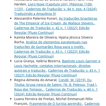
Harden,
Livro Nove (Capítulo Um), (Páginas 1100-
1133)
,
Cadernos de Tradução: v. 44 n. esp. 4 (2024):
Traduzindo a Amazônia IV
Alessandro Palermo Funari,
As traduções brasileiras
de The Emperor of Ice-Cream, de Wallace Stevens
,
Cadernos de Tradução: v. 42 n. 1 (2022): Edição
Regular (Fluxo Contínuo)
Kamila Moreira de Oliveira, Hyana Jéssica Silveira
Rocha,
Análise de elementos paratextuais nas
traduções de Guimarães Rosa para o inglês
,
Cadernos de Tradução: v. 43 n. 1 (2023): Edição
Regular (Fluxo Contínuo)
Lucia Granja, Valéria Bezerra,
Baptiste-Louis Garnier e
Louis Hachette: contatos internacionais, direitos
autorais e tradução
,
Cadernos de Tradução: v. 43 n. 1
(2023): Edição Regular (Fluxo Contínuo)
Regina Almeida do Amaral,
Condé, M. (2019). Eu,
Tituba: bruxa negra de Salem. (N. B. Polesso, Trad.).
Rosa dos Tempos.
,
Cadernos de Tradução: v. 44 n. 1
(2024): Edição Regular (Fluxo Contínuo)
Luana Ferreira de Freitas, Michel Emmanuel Félix
François,
Fragmento de O turista aprendiz
,
Cadernos