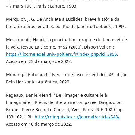
– 7 mars 1901. Paris : Lahure, 1903.
Merquior, J. G. De Anchieta a Euclides: breve história da
literatura brasileira I. 3. ed. Rio de Janeiro: Topbooks, 1996.
Meschonnic, Henri. La ponctuation, graphie du temps et de
la voix. Revue La Licorne, nº 52 (2000). Disponível em:
https://licorne.edel.univ-poitiers.fr/index.php?id=5856
.
Acesso em 25 de março de 2022.
Munanga, Kabengele. Negritude: usos e sentidos. 4ª edição.
Belo Horizonte: Autêntica, 2020.
Pageaux, Daniel-Henri. “De l’imagerie culturelle à
l’imaginaire”. Précis de littérature comparée. Dirigido por
Brunel, Pierre Brunel e Chevrel, Yves. Paris: PUF, 1989. pp.
133-162. URL:
http://rrlinguistics.ru/journal/article/548/
.
Acesso em 10 de março de 2022.