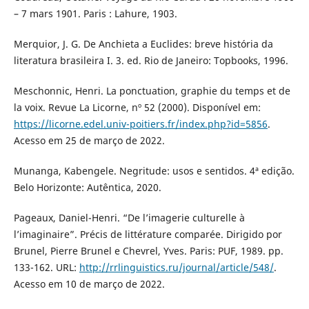
– 7 mars 1901. Paris : Lahure, 1903.
Merquior, J. G. De Anchieta a Euclides: breve história da
literatura brasileira I. 3. ed. Rio de Janeiro: Topbooks, 1996.
Meschonnic, Henri. La ponctuation, graphie du temps et de
la voix. Revue La Licorne, nº 52 (2000). Disponível em:
https://licorne.edel.univ-poitiers.fr/index.php?id=5856
.
Acesso em 25 de março de 2022.
Munanga, Kabengele. Negritude: usos e sentidos. 4ª edição.
Belo Horizonte: Autêntica, 2020.
Pageaux, Daniel-Henri. “De l’imagerie culturelle à
l’imaginaire”. Précis de littérature comparée. Dirigido por
Brunel, Pierre Brunel e Chevrel, Yves. Paris: PUF, 1989. pp.
133-162. URL:
http://rrlinguistics.ru/journal/article/548/
.
Acesso em 10 de março de 2022.