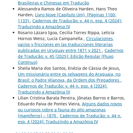
Brasileiras e Chinesas em Tradução
Alessandra Ramos de Oliveira Harden, Hans Theo
Harden,
Livro Nove (Capítulo Um), (Páginas 1100-
1133)
,
Cadernos de Tradução: v. 44 n. esp. 4 (2024):
Traduzindo a Amazônia IV
Rosario Lázaro Igoa, Cecilia Torres Rippa, Leticia
Hornos Weisz, Lucía Campanella ,
Circulaciones,
vacíos y fricciones en las traducciones literarias
publicadas en Uruguay entre 1871 y 2021
,
Cadernos
de Tradução: v. 45 (2025): Edição Regular (Fluxo
Contínuo)
Sheila Maria dos Santos, Enézia de Cássia de Jesus,
Um missionário entre os selvagens do Araguaia, no
Brasil: o Padre Vilanova, da Ordem dos Pregadores
,
Cadernos de Tradução: v. 44 n. esp. 4 (2024):
Traduzindo a Amazônia IV
Lilian Cristina Barata Pereira, Jônatas Barros e Barros,
Eduardo Paiva de Pontes Vieira,
Alguns dados novos
ou curiosos sobre a fauna do alto amazonas
(mamíferos) – 1870
,
Cadernos de Tradução: v. 44 n.
esp. 4 (2024): Traduzindo a Amazônia IV