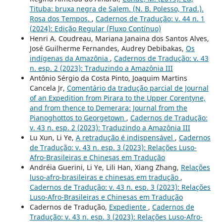
Tituba: bruxa negra de Salem. (N. B. Polesso, Trad.).
Rosa dos Tempos.
,
Cadernos de Tradução: v. 44 n. 1
(2024): Edição Regular (Fluxo Contínuo)
Henri A. Coudreau, Mariana Janaina dos Santos Alves,
José Guilherme Fernandes, Audrey Debibakas,
Os
indígenas da Amazônia
,
Cadernos de Tradução: v. 43
n. esp. 2 (2023): Traduzindo a Amazônia III
Antônio Sérgio da Costa Pinto, Joaquim Martins
Cancela Jr,
Comentário da tradução parcial de Journal
of an Expedition from Pirara to the Upper Corentyne,
and from thence to Demerara: Journal from the
Pianoghottos to Georgetown
,
Cadernos de Tradução:
v. 43 n. esp. 2 (2023): Traduzindo a Amazônia III
Lu Xun, Li Ye,
A retradução é indispensável
,
Cadernos
de Tradução: v. 43 n. esp. 3 (2023): Relações Luso-
Afro-Brasileiras e Chinesas em Tradução
Andréia Guerini, Li Ye, Lili Han, Xiang Zhang,
Relações
luso-afro-brasileiras e chinesas em tradução
,
Cadernos de Tradução: v. 43 n. esp. 3 (2023): Relações
Luso-Afro-Brasileiras e Chinesas em Tradução
Cadernos de Tradução,
Expediente
,
Cadernos de
Tradução: v. 43 n. esp. 3 (2023): Relações Luso-Afro-