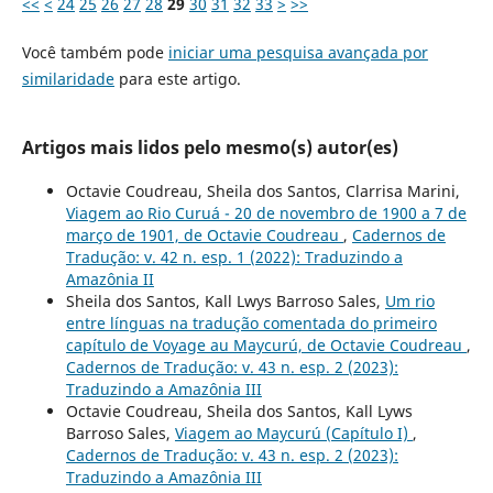
<<
<
24
25
26
27
28
29
30
31
32
33
>
>>
Você também pode
iniciar uma pesquisa avançada por
similaridade
para este artigo.
Artigos mais lidos pelo mesmo(s) autor(es)
Octavie Coudreau, Sheila dos Santos, Clarrisa Marini,
Viagem ao Rio Curuá - 20 de novembro de 1900 a 7 de
março de 1901, de Octavie Coudreau
,
Cadernos de
Tradução: v. 42 n. esp. 1 (2022): Traduzindo a
Amazônia II
Sheila dos Santos, Kall Lwys Barroso Sales,
Um rio
entre línguas na tradução comentada do primeiro
capítulo de Voyage au Maycurú, de Octavie Coudreau
,
Cadernos de Tradução: v. 43 n. esp. 2 (2023):
Traduzindo a Amazônia III
Octavie Coudreau, Sheila dos Santos, Kall Lyws
Barroso Sales,
Viagem ao Maycurú (Capítulo I)
,
Cadernos de Tradução: v. 43 n. esp. 2 (2023):
Traduzindo a Amazônia III