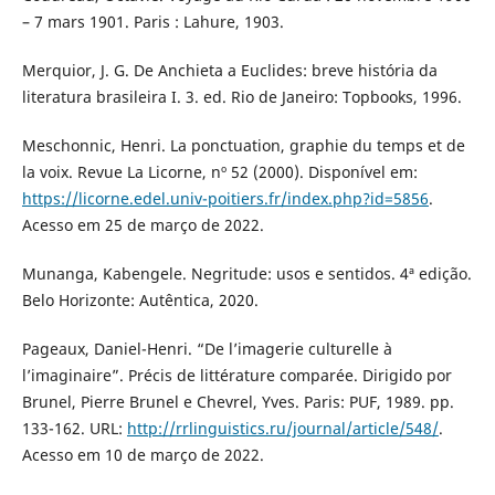
– 7 mars 1901. Paris : Lahure, 1903.
Merquior, J. G. De Anchieta a Euclides: breve história da
literatura brasileira I. 3. ed. Rio de Janeiro: Topbooks, 1996.
Meschonnic, Henri. La ponctuation, graphie du temps et de
la voix. Revue La Licorne, nº 52 (2000). Disponível em:
https://licorne.edel.univ-poitiers.fr/index.php?id=5856
.
Acesso em 25 de março de 2022.
Munanga, Kabengele. Negritude: usos e sentidos. 4ª edição.
Belo Horizonte: Autêntica, 2020.
Pageaux, Daniel-Henri. “De l’imagerie culturelle à
l’imaginaire”. Précis de littérature comparée. Dirigido por
Brunel, Pierre Brunel e Chevrel, Yves. Paris: PUF, 1989. pp.
133-162. URL:
http://rrlinguistics.ru/journal/article/548/
.
Acesso em 10 de março de 2022.