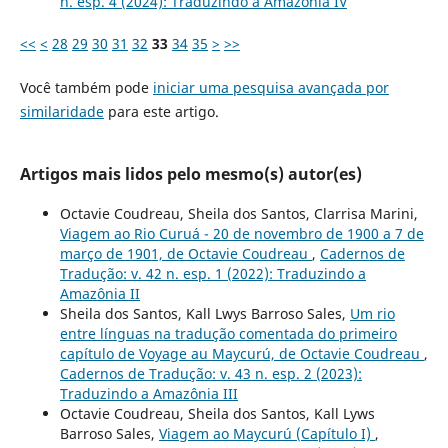
n. esp. 4 (2024): Traduzindo a Amazônia IV
<<
<
28
29
30
31
32
33
34
35
>
>>
Você também pode
iniciar uma pesquisa avançada por
similaridade
para este artigo.
Artigos mais lidos pelo mesmo(s) autor(es)
Octavie Coudreau, Sheila dos Santos, Clarrisa Marini,
Viagem ao Rio Curuá - 20 de novembro de 1900 a 7 de
março de 1901, de Octavie Coudreau
,
Cadernos de
Tradução: v. 42 n. esp. 1 (2022): Traduzindo a
Amazônia II
Sheila dos Santos, Kall Lwys Barroso Sales,
Um rio
entre línguas na tradução comentada do primeiro
capítulo de Voyage au Maycurú, de Octavie Coudreau
,
Cadernos de Tradução: v. 43 n. esp. 2 (2023):
Traduzindo a Amazônia III
Octavie Coudreau, Sheila dos Santos, Kall Lyws
Barroso Sales,
Viagem ao Maycurú (Capítulo I)
,