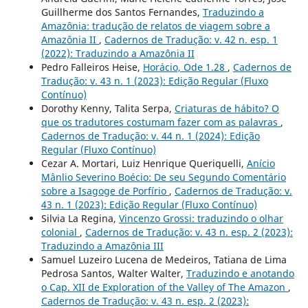
Guillherme dos Santos Fernandes,
Traduzindo a
Amazônia: tradução de relatos de viagem sobre a
Amazônia II
,
Cadernos de Tradução: v. 42 n. esp. 1
(2022): Traduzindo a Amazônia II
Pedro Falleiros Heise,
Horácio, Ode 1.28
,
Cadernos de
Tradução: v. 43 n. 1 (2023): Edição Regular (Fluxo
Contínuo)
Dorothy Kenny, Talita Serpa,
Criaturas de hábito? O
que os tradutores costumam fazer com as palavras
,
Cadernos de Tradução: v. 44 n. 1 (2024): Edição
Regular (Fluxo Contínuo)
Cezar A. Mortari, Luiz Henrique Queriquelli,
Anício
Mânlio Severino Boécio: De seu Segundo Comentário
sobre a Isagoge de Porfírio
,
Cadernos de Tradução: v.
43 n. 1 (2023): Edição Regular (Fluxo Contínuo)
Silvia La Regina,
Vincenzo Grossi: traduzindo o olhar
colonial
,
Cadernos de Tradução: v. 43 n. esp. 2 (2023):
Traduzindo a Amazônia III
Samuel Luzeiro Lucena de Medeiros, Tatiana de Lima
Pedrosa Santos, Walter Walter,
Traduzindo e anotando
o Cap. XII de Exploration of the Valley of The Amazon
,
Cadernos de Tradução: v. 43 n. esp. 2 (2023):