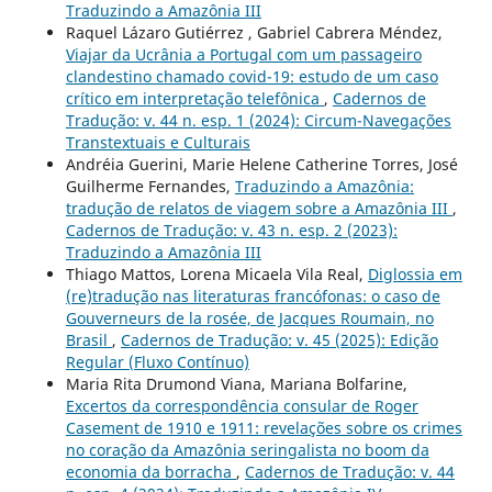
Traduzindo a Amazônia III
Raquel Lázaro Gutiérrez , Gabriel Cabrera Méndez,
Viajar da Ucrânia a Portugal com um passageiro
clandestino chamado covid-19: estudo de um caso
crítico em interpretação telefônica
,
Cadernos de
Tradução: v. 44 n. esp. 1 (2024): Circum-Navegações
Transtextuais e Culturais
Andréia Guerini, Marie Helene Catherine Torres, José
Guilherme Fernandes,
Traduzindo a Amazônia:
tradução de relatos de viagem sobre a Amazônia III
,
Cadernos de Tradução: v. 43 n. esp. 2 (2023):
Traduzindo a Amazônia III
Thiago Mattos, Lorena Micaela Vila Real,
Diglossia em
(re)tradução nas literaturas francófonas: o caso de
Gouverneurs de la rosée, de Jacques Roumain, no
Brasil
,
Cadernos de Tradução: v. 45 (2025): Edição
Regular (Fluxo Contínuo)
Maria Rita Drumond Viana, Mariana Bolfarine,
Excertos da correspondência consular de Roger
Casement de 1910 e 1911: revelações sobre os crimes
no coração da Amazônia seringalista no boom da
economia da borracha
,
Cadernos de Tradução: v. 44